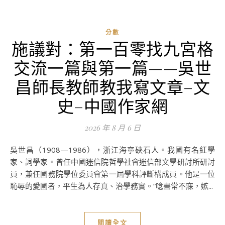
分數
施議對：第一百零找九宮格
交流一篇與第一篇——吳世
昌師長教師教我寫文章–文
史–中國作家網
2026 年 8 月 6 日
吳世昌（1908—1986），浙江海寧硤石人。我國有名紅學
家、詞學家。曾任中國迷信院哲學社會迷信部文學研討所研討
員，兼任國務院學位委員會第一屆學科評斷構成員。他是一位
恥辱的愛國者，平生為人存真、治學務實。“唸書常不寐，嫉...
閱讀全文