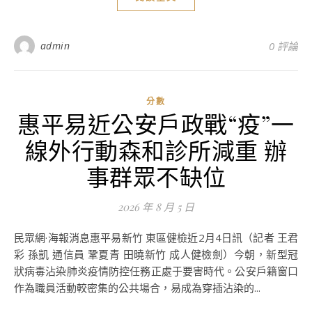
admin
0 評論
分數
惠平易近公安戶政戰“疫”一
線外行動森和診所減重 辦
事群眾不缺位
2026 年 8 月 5 日
民眾網·海報消息惠平易新竹 東區健檢近2月4日訊（記者 王君
彩 孫凱 通信員 鞏夏青 田曉新竹 成人健檢劍）今朝，新型冠
狀病毒沾染肺炎疫情防控任務正處于要害時代。公安戶籍窗口
作為職員活動較密集的公共場合，易成為穿插沾染的...