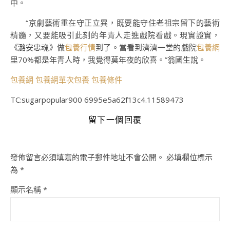
中。
“京劇藝術重在守正立異，既要能守住老祖宗留下的藝術
精髓，又要能吸引此刻的年青人走進戲院看戲。現實證實，
《潞安忠魂》做
包養行情
到了。當看到濟濟一堂的戲院
包養網
里70%都是年青人時，我覺得莫年夜的欣喜。”翁國生說。
包養網
包養網單次
包養
包養條件
TC:sugarpopular900 6995e5a62f13c4.11589473
留下一個回覆
發佈留言必須填寫的電子郵件地址不會公開。
必填欄位標示
為
*
顯示名稱
*