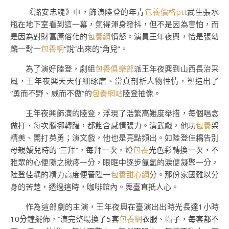
《潞安忠魂》中，飾演陸登的年青
包養價格ptt
武生張水
瓶在地下室看到這一幕，氣得渾身發抖，但不是因為害怕，而
是因為對財富庸俗化的
包養網
憤怒。演員王年夜興，恰是張幼
麟一對一
包養網
“說”出來的“角兒”。
為了演好陸登，劇組
包養俱樂部
派王年夜興到山西長治采
風，王年夜興天天仔細琢磨、當真剖析人物性情，塑造出了
“勇而不野、威而不傲”的
包養網站
陸登抽像。
王年夜興飾演的陸登，浮現了浩繁高難度舉措，每個唱念
做打、每次騰挪轉躍，都飽含感情張力。演武戲，他功
包養
架
精美、開打英勇；演文戲，他也是亮點頻出。如陸登佳耦告別
母親嬌兒時的“三拜”，每拜一次，燈
包養
光色彩轉換一次，不
雅眾的心便隨之揪疼一分，眼眶中逐步氤氳的淚便凝聚一分，
陸登佳耦的精力高度便晉陞一
包養甜心網
分。那份家國難以分
身的苦楚，透過這時，咖啡館內。舞臺直抵人心。
作為這部劇的主演，王年夜興在臺演出出時光長達1小時
10分鐘擺佈，“演完整場換了5套
包養網
衣服、帽子，每套都不