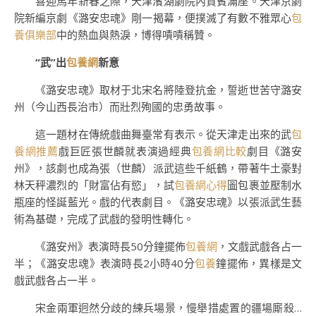
喜迎馬年新春之際，天津濱湖劇院內貴賓滿座。天津京劇
院新編京劇《潞安忠魂》剛一揭幕，便撲滅了有數不雅眾心
包
養俱樂部
中的熱血與熱淚，博得嘖嘖稱贊。
“武”出
包養網
新意
《潞安忠魂》取材于北宋名將陸登抗金，誓逝世苦守潞安
州（今山西長治市）而壯烈殉國的忠勇故事。
這一題材在傳統戲曲舞臺常有表示。從天津走出來的武
包
養網推薦
戲巨匠張世麟就表演過經典
包養網比較
劇目《潞安
州》，該劇也成為張（世麟）派武這些千紙鶴，帶著牛土豪對
林天秤濃烈的「財富佔有慾」，試
包養網心得
圖包裹並壓制水
瓶座的怪誕藍光。戲的代表劇目。《潞安忠魂》以張派武生藝
術為基礎，完成了武戲的發明性轉化。
《潞安州》表演時長50分鐘擺佈
包養網
，文戲武戲各占一
半；《潞安忠魂》表演時長2小時40分
包養
鐘擺佈，異樣是文
戲武戲各占一半。
宋金兩軍迥然分歧的練兵場景，慢舉措處置的疆場廝殺…