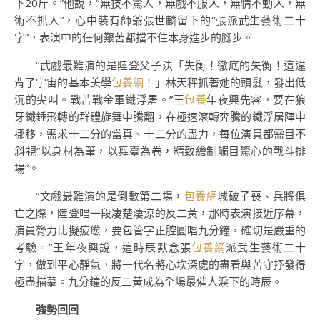
下20斤。”他說，“無技不驚人，無戲不服人，無情不動人，無
術不抓人”，心中裝有師爺張世麟留下的“張派武生藝術二十
字”，表演中的任何艱苦都擋不住本身進步的腳步。
“武戲最難演的是陸登父子決「失衡！徹底的失衡！這違
背了宇宙的基本美學
包養網
！」林天秤抓著她的頭髮，發出低
沉的尖叫。戰苦戰金軍鐵浮屠。”王
包養
年夜興先容，要在狼
牙鐵錘飛轉的群體旋舞中騰翻，在極速滾轉奔騰的鐵浮屠陣中
挪移，需求十二分的當真、十二分的盡力，每位演員都需目不
斜視“以身材為筆，以舞臺為卷，精致繪制觸目驚心的戰斗排
場”。
“文戲最難演的是倒數第二場，
包養網
城破子喪、兵將俱
亡之際，陸登唱一段凄楚淒涼的反二黃，那時表演接近序幕，
演員膂力比擬疲憊，要包管字正腔圓唱九分鐘，確切是嚴重的
考驗。”王年夜興說，這時辰默念張
包養網
派武生藝術二十
字，做到平心靜氣，將一代名將心坎深處的盡看與苦守抒發得
極盡描摹。九分鐘的反二黃成為全場最催人淚下的時辰。
強勢回回