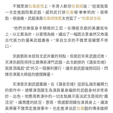
不雅眾席
包養感情
上，年青人靳欣
包養網
說：“這是我第
一次走進戲院看武戲，感到武打排
包養
場‘拳拳到肉’，很帶
勁、很過癮，武戲演員
包養網推薦
太兇猛了。”
包養留言板
“他們仿佛是身手精緻的工匠，在傳統京劇的美麗底布
上，以立異為針，以豪情為線，繡出了一幅既古意盎然又佈滿
古代張力的優美武戲畫卷。”來自北京的不雅眾張耀贊不停
口。
京劇藝術本就有文武并重的特點，但是近年來武戲式微，
天津京劇院保持立異傳承津門武戲，此次創排的《潞安忠魂》
就是頂風起“武”的又一個勝利實行，讓京劇武戲強勢回回，閃
爍京津冀大師庭的遼闊舞臺。
天津是京劇武戲重鎮，在《潞安忠魂》這部弘揚忠義精力
的新作中，總導演翁國生為演員量身編排的武戲身材非常奇
妙、出色。他應用表演中的一切支點展示張派武生藝術的“盡
活兒”，讓周遭的狀況、意境、情感都熔鑄在演員身上，讓演
員帶著不雅眾走進故事中，也走進津派武
包養
戲的傳承雄師