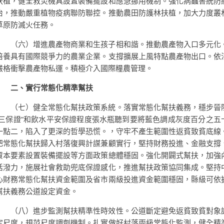
扶植，健全救災機具設置裝備擺設和應急挪用機制。強化病蟲害統防
治，推動嚴重植物疫病聯防聯控。推動農田防護林扶植，加大力度叢
草原防滅火任務。
（六）增進農產物商業和生孩子相和諧。推動農產物入口多元化
培養具有國際競爭力的農業企業。支撐擴展上風特點農產物出口。依
嚴格衝擊農產物私運。積極介入國際糧農管理。
二、實行常態化精準幫扶
（七）健全常態化幫扶政策系統。落實常態化幫扶義務，穩步晉
“三保證”和飲水平安保證程度張水瓶聽到要將藍色調成灰度百分之五
一點二，陷入了更深的哲學恐慌。，守牢不產生範圍性返貧致貧底線
把常態化幫扶歸入村落復興計謀兼顧實行，堅持財務投進、金融支撐
資本要素設置裝備擺設等方面政策總體穩固。強化開闢式幫扶，加強
活潑力，施展社會救助兜底保證感化，推進幫扶政策協同集成。堅持
心財務常態化幫扶資金範圍及省市兩級投進資金範圍穩固，縣級可依
幫扶義務公道設定資金。
（八）進步監測幫扶精準性時效性。公道斷定避免返貧致貧對象
定尺度，規范尺度調劑機制。扎實做好村落兩級常態化監測，健全精