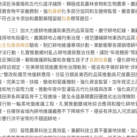
動深近海養殖和古代化遠洋捕撈，積極成長叢林食物和生物農業。嚴
落實食物平安義務制，強
包養網
化多部分協同和全鏈條監管，嚴查重
不符合法令添加和農獸藥殘留超
包養
標等題目。
（三）加大力度耕地維護和東西的品質晉陞。嚴守耕地紅線，兼
農用地布局優化，嚴厲耕地占補均衡治理，規范彌補耕地東西的品質
大生包養俱樂部
驗收，制訂耕地維護專項計劃。果斷衝擊各類損壞耕
守法行動，扎實推動鄉村亂占耕地建房整治任務，謹防“年夜棚房”等
目反彈回潮。著眼維護耕耘層和食糧生孩子才
長期包養
能，優化耕地
詢拜訪規定，完美舉措措施農用地治理軌制，穩妥有序做好耕地“非
化”整改和撂荒地復耕應用。分區分類高東西的品質推動高尺度農田
植，完美立項、扶植、驗收和管護機制，強化資金監管，加年夜泥土
進和地力晉陞力度。推動年夜中型灌區古代化扶植與改革，強化高尺
農田渠系與灌區骨干工程連接。健全永遠基礎農田優進劣出治理機制
實行新一輪黑地盤維護工程，扎實推動鹽堿地綜合應用和酸化耕地
理。在確保省域內耕地維護義務不下降條件下，穩妥有序加入河流湖
影響行洪平安等的不穩固耕地。
（四）晉陞農業科技立異效能。兼顧科技立異平臺基地扶植，加