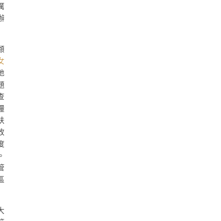
厲
辦
顧
女
地
題
查
糧
扶
改
度
。
管
區
大