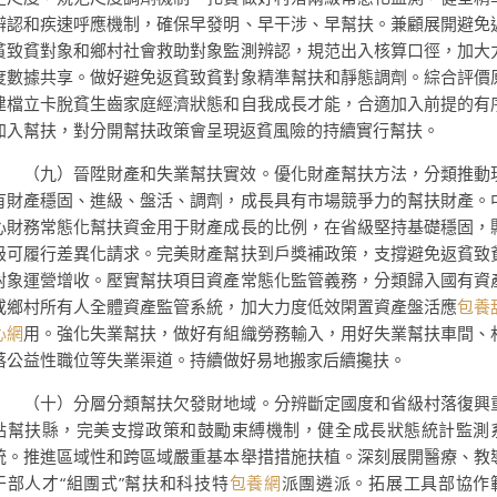
辨認和疾速呼應機制，確保早發明、早干涉、早幫扶。兼顧展開避免
貧致貧對象和鄉村社會救助對象監測辨認，規范出入核算口徑，加大
度數據共享。做好避免返貧致貧對象精準幫扶和靜態調劑。綜合評價
建檔立卡脫貧生齒家庭經濟狀態和自我成長才能，合適加入前提的有
加入幫扶，對分開幫扶政策會呈現返貧風險的持續實行幫扶。
（九）晉陞財產和失業幫扶實效。優化財產幫扶方法，分類推動
有財產穩固、進級、盤活、調劑，成長具有市場競爭力的幫扶財產。
心財務常態化幫扶資金用于財產成長的比例，在省級堅持基礎穩固，
級可履行差異化請求。完美財產幫扶到戶獎補政策，支撐避免返貧致
對象運營增收。壓實幫扶項目資產常態化監管義務，分類歸入國有資
或鄉村所有人全體資產監管系統，加大力度低效閑置資產盤活應
包養
心網
用。強化失業幫扶，做好有組織勞務輸入，用好失業幫扶車間、
落公益性職位等失業渠道。持續做好易地搬家后續攙扶。
（十）分層分類幫扶欠發財地域。分辨斷定國度和省級村落復興
點幫扶縣，完美支撐政策和鼓勵束縛機制，健全成長狀態統計監測
統。推進區域性和跨區域嚴重基本舉措措施扶植。深刻展開醫療、教
干部人才“組團式”幫扶和科技特
包養網
派團遴派。拓展工具部協作