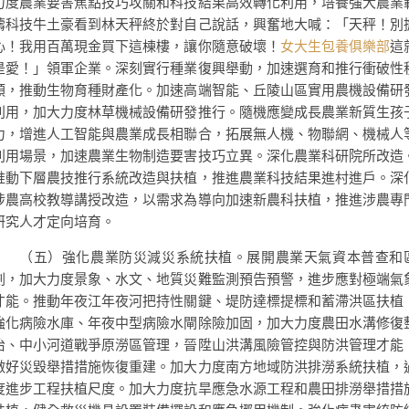
力度農業要害焦點技巧攻關和科技結果高效轉化利用，培養強大農業
疇科技牛土豪看到林天秤終於對自己說話，興奮地大喊：「天秤！別
心！我用百萬現金買下這棟樓，讓你隨意破壞！
女大生包養俱樂部
這
是愛！」領軍企業。深刻實行種業復興舉動，加速選育和推行衝破性
類，推動生物育種財產化。加速高端智能、丘陵山區實用農機設備研
利用，加大力度林草機械設備研發推行。隨機應變成長農業新質生孩
力，增進人工智能與農業成長相聯合，拓展無人機、物聯網、機械人
利用場景，加速農業生物制造要害技巧立異。深化農業科研院所改造
推動下層農技推行系統改造與扶植，推進農業科技結果進村進戶。深
涉農高校教導講授改造，以需求為導向加速新農科扶植，推進涉農專
研究人才定向培育。
（五）強化農業防災減災系統扶植。展開農業天氣資本普查和
劃，加大力度景象、水文、地質災難監測預告預警，進步應對極端氣
才能。推動年夜江年夜河把持性關鍵、堤防達標提標和蓄滯洪區扶植
強化病險水庫、年夜中型病險水閘除險加固，加大力度農田水溝修復
治、中小河道戰爭原澇區管理，晉陞山洪溝風險管控與防洪管理才能
做好災毀舉措措施恢復重建。加大力度南方地域防洪排澇系統扶植，
度進步工程扶植尺度。加大力度抗旱應急水源工程和農田排澇舉措措