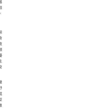
落
涯
。
保
食
夜
類
優
生
安
建
紓
成
型
推