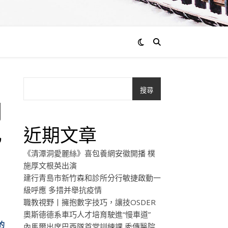
搜尋
關
扎
近期文章
《清潭洞愛麗絲》喜包養網安徽開播 樸
施厚文根英出演
建行青島市新竹森和診所分行敏捷啟動一
級呼應 多措并舉抗疫情
職教視野丨擁抱數字技巧，讓技OSDER
奧斯德德系車巧人才培育駛進“慢車道”
的
內馬爾出席巴西隊首堂訓練課 秀傳醫院