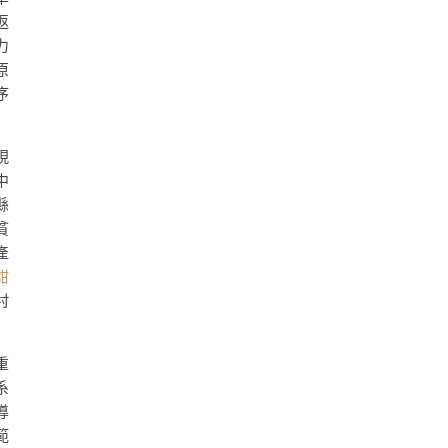
返
力
原
序
現
中
縣
貧
產
甜
村
重
系
導
範