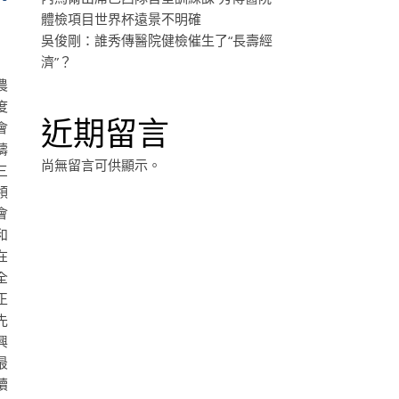
體檢項目世界杯遠景不明確
吳俊剛：誰秀傳醫院健檢催生了“長壽經
濟”？
農
度
近期留言
會
疇
尚無留言可供顯示。
三
領
會
和
在
全
正
先
興
最
續