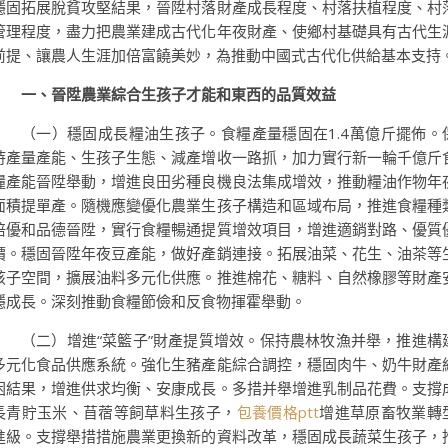
穩固拓展脫貧攻堅結果，晉陞村落財產成長程度、村落扶植程度、村
管理程度，盡力把農業建成古代化年夜財產、使鄉村基礎具有古代生
前提、讓農人生涯加倍富饒美妙，為推動中國式古代化供給基本支持
一、晉陞農業綜合生孩子才能和東西的品質效益
（一）穩固成長糧油生孩子。食糧產量穩固在1.4萬億斤擺佈。
持產量產能、生孩子生態、減產增收一路抓，加力實行新一輪千億斤
糧產能晉陞舉動，增進良田劣種良機良法集成增效，推動糧油作物年
面積提單產。隨機應變優化農業生孩子構造和區域布局，推進食糧種
培優和品德晉陞，實行食糧暢通提質增效項目，增進適銷對路、優質
價。穩固晉陞年夜豆產能，做好產銷連接。拓展油菜、花生、油茶等
孩子空間，擴展油料多元化供應。推進棉花、糖料、自然橡膠等財產
穩成長。深刻推動食糧節儉和反食物揮霍舉動。
（二）增進“菜籃子”財產提質增效。保持農林牧漁并舉，推進構
多元化食品供應系統。強化生豬產能綜合調控，穩固肉牛、奶牛財產
困結果，增進供求均衡、安康成長。多措并舉增進乳制品花費。支撐
長青貯玉米、苜蓿等飼草料生孩子，
包養價格ptt
增進草原畜牧業轉
進級。支撐舉措措施農業更換新的資料改革，穩固成長蔬菜生孩子，