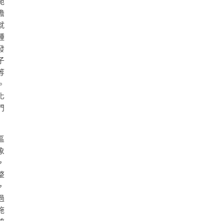
範
擔
就
種
發
子
等
。
化
門
區
象
，
整
，
過
施