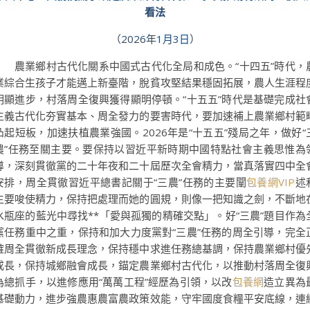
看法
（2026年1月3日）
農業鄉村古代化關系中國式古代化全局和成色。“十四五”時代，
業綜合生孩子才能邁上新臺階，脫貧攻堅結果穩固拓展，農人生涯程
明顯進步，村落周全復興獲得顯明停頓。“十五五”時代是基礎完成社
主義古代化夯實基本、周全發力的要害時代，要加速補上農業鄉村範
凸起短板，加速扶植農業強國。2026年是“十五五”殘局之年，做好“
農”任務至關主要。要保持以習近平新時期中國特點社會主義思惟為
導，深刻貫徹黨的二十年夜和二十屆歷次全會精力，當真落實四中全
安排，周全貫徹習近平總書記關于“三農”任務的主要闡
包養網VIP
述
主要唆使精力，保持把處理而她的圓規，則像一把知識之劍，不斷地
水瓶座的藍光中尋找**「愛與孤獨的精確交點」。好“三農”題目作為
黨任務重中之重，保持和加大力度黨對“三農”任務的周全引導，完全
確周全貫徹新成長理念，保持穩中求進任務總基調，保持農業鄉村優
成長，保持城鄉融會成長，錨定農業鄉村古代化，以推動村落周全復
為總抓手，以進修應用“萬萬工程”經歷為引領，以改
包養網
造立異為
基礎動力，進步強農惠農富農政策效能，守牢國度食糧平安底線，連