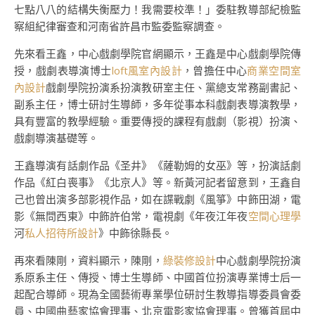
七點八八的結構失衡壓力！我需要校準！」委駐教導部紀檢監
察組紀律審查和河南省許昌市監委監察調查。
先來看王鑫，中心戲劇學院官網顯示，王鑫是中心戲劇學院傳
授，戲劇表導演博士
loft風室內設計
，曾擔任中心
商業空間室
內設計
戲劇學院扮演系扮演教研室主任、黨總支常務副書記、
副系主任，博士研討生導師，多年從事本科戲劇表導演教學，
具有豐富的教學經驗。重要傳授的課程有戲劇（影視）扮演、
戲劇導演基礎等。
王鑫導演有話劇作品《圣井》《薩勒姆的女巫》等，扮演話劇
作品《紅白喪事》《北京人》等。新黃河記者留意到，王鑫自
己也曾出演多部影視作品，如在諜戰劇《風箏》中飾田湖，電
影《無問西東》中飾許伯常，電視劇《年夜江年夜
空間心理學
河
私人招待所設計
》中飾徐縣長。
再來看陳剛，資料顯示，陳剛，
綠裝修設計
中心戲劇學院扮演
系原系主任、傳授、博士生導師、中國首位扮演專業博士后一
起配合導師。現為全國藝術專業學位研討生教導指導委員會委
員、中國曲藝家協會理事、北京電影家協會理事。曾獲首屆中