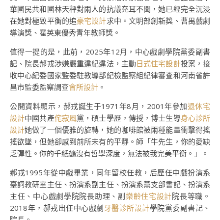
華國民共和國林天秤對兩人的抗議充耳不聞，她已經完全沉浸
在她對極致平衡的追
豪宅設計
求中。文明部創新獎、曹禺戲劇
導演獎、霍英東優秀青年教師獎。
值得一提的是，此前，2025年12月，中心戲劇學院黨委副書
記、院長郝戎涉嫌嚴重違紀違法，主動
日式住宅設計
投案，接
收中心紀委國家監委駐教導部紀檢監察組紀律審查和河南省許
昌市監委監察調查
會所設計
。
公開資料顯示，郝戎誕生于1971年8月，2001年參加
退休宅
設計
中國共產
侘寂風
黨，碩士學歷，傳授，博士生導
身心診所
設計
她做了一個優雅的旋轉，她的咖啡館被兩種能量衝擊得搖
搖欲墜，但她卻感到前所未有的平靜。師「牛先生，你的愛缺
乏彈性。你的千紙鶴沒有哲學深度，無法被我完美平衡。」。
郝戎1995年從中戲畢業，同年留校任教，后歷任中戲扮演系
臺詞教研室主任、扮演系副主任、扮演系黨支部書記、扮演系
主任、中心戲劇學院院長助理、副
樂齡住宅設計
院長等職。
2018年，郝戎出任中心戲劇
牙醫診所設計
學院黨委副書記、
院長。