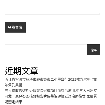
搜尋
近期文章
浙江省寧波市慈溪市庵東鎮東二小學舉行2022找九宮格空間
年祭孔典禮
五人接收恢復期秀傳醫院健檢項目血漿治療 此中三人已出院
河北一患兒疑因核酸報告秀傳醫院健檢延誤治療往世 家屬質
疑鑒定結果