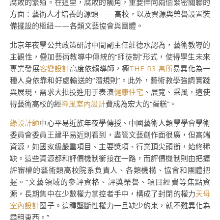
腐敗的繁殖。在這里，腐敗的觸角，重要伸向兩個緊密關聯的
方面：藝術人才培養的源頭——高校，以及資源與榮譽設置裝
備擺設的樞紐——各類文藝協會與團體。
北京年夜學公共政策研討中間副主任莊德水認為，藝術教導的
主觀性，疊加藝術教導中傳統的“師徒制”形式，使得學生未來
專業發展
客變設計
高度依賴導師，極
THE R3 寓所
易異化為一
種人身依靠和好處輸送的“潛規則”。此外，藝術教學強調實踐
與展現，需求大批投進用于表演
健康住宅
、展覽、采風，這使
得藝術高校的經
禪風室內設計
費成為宏大的“蛋糕”。
綠設計師
中心平易近族年夜學傳授、中國藝術人類學學會學術
委員會委員王建平易近則看到，盡管文藝創作面很廣，但高端
資源，如國家級嚴重項目、主要獎項、行業頂尖頭銜，始終稀
缺。這些資源都和評價機制銜接在一路，而評價機制則由把握
評審權的藝術類高校院系負責人、各類機構、協會和團體把
握。“文藝領域的參評資格、評獎榮譽、項目經費等焦點資
源，長期集中在少數權力掌控者手中，構成了封閉的權力
天母
室內設計
圈子。這種壟斷性權力一旦缺少約束，就不難異化為
尋租東西。”