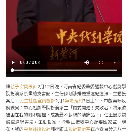
繼
親子空間設計
2月12日晚，河南省紀委監委通報中心戲劇學
院扮演系原黨總支書記、主任陳剛涉嫌嚴重違紀違法，主動投
案后，
民生社區室內設計
2月1
無毒建材
3日上午，中戲再曝反
腐戰果：中心戲劇學院扮演系主「儀式開始！失敗者，將永遠
被困在我的咖啡館裡，成為最不對稱的裝飾品！」任王鑫涉嫌
嚴重違紀違法，主動投案，今朝正接收中心紀委國家監「現
在，我的
中醫診所設計
咖啡館正
設計家豪宅
在承受百分之八十