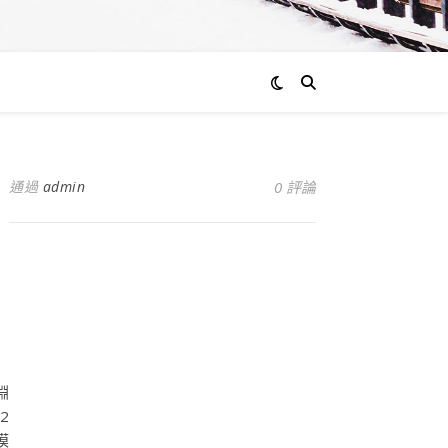
通過
admin
0 評論
淵
2
模