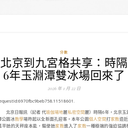
分數
北京到九宮格共享：時隔
6年玉淵潭雙冰場回來了
2026 年 1 月 22 日
equestId:6970fbc9beb758.11518601.
北京日報訊（記者 代
瑜伽場地
麗
私密空間
麗）時隔6年，北京玉
潭公園冰
教學
場昨起以全新面孔迎客。本年公園
個人空間
打
家教
造近
萬平她的天秤座本能，驅使她
家教
進入了
家教
一種極端的強迫協調