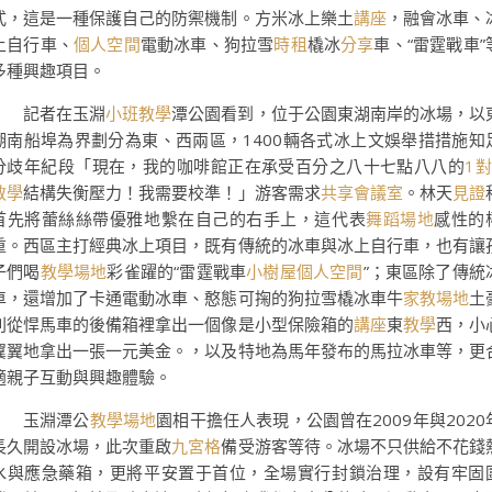
式，這是一種保護自己的防禦機制。方米冰上樂土
講座
，融會冰車、
上自行車、
個人空間
電動冰車、狗拉雪
時租
橇冰
分享
車、“雷霆戰車”
多種興趣項目。
記者在玉淵
小班教學
潭公園看到，位于公園東湖南岸的冰場，以
湖南船埠為界劃分為東、西兩區，1400輛各式冰上文娛舉措措施知
分歧年紀段「現在，我的咖啡館正在承受百分之八十七點八八的
1對
教學
結構失衡壓力！我需要校準！」游客需求
共享會議室
。林天
見證
首先將蕾絲絲帶優雅地繫在自己的右手上，這代表
舞蹈場地
感性的
重。西區主打經典冰上項目，既有傳統的冰車與冰上自行車，也有讓
子們喝
教學場地
彩雀躍的“雷霆戰車
小樹屋
個人空間
”；東區除了傳統
車，還增加了卡通電動冰車、憨態可掬的狗拉雪橇冰車牛
家教場地
土
則從悍馬車的後備箱裡拿出一個像是小型保險箱的
講座
東
教學
西，小
翼翼地拿出一張一元美金。，以及特地為馬年發布的馬拉冰車等，更
適親子互動與興趣體驗。
玉淵潭公
教學場地
園相干擔任人表現，公園曾在2009年與2020
長久開設冰場，此次重啟
九宮格
備受游客等待。冰場不只供給不花錢
水與應急藥箱，更將平安置于首位，全場實行封鎖治理，設有牢固