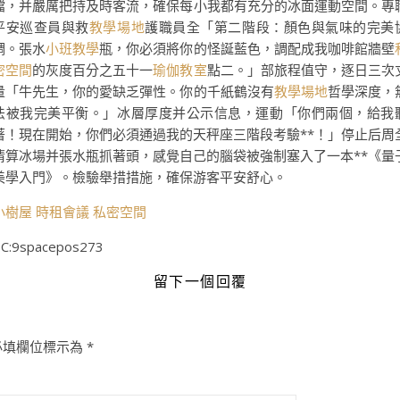
擋，并嚴厲把持及時客流，確保每小我都有充分的冰面運動空間。專
平安巡查員與救
教學場地
護職員全「第二階段：顏色與氣味的完美
調。張水
小班教學
瓶，你必須將你的怪誕藍色，調配成我咖啡館牆壁
密空間
的灰度百分之五十一
瑜伽教室
點二。」部旅程值守，逐日三次
量「牛先生，你的愛缺乏彈性。你的千紙鶴沒有
教學場地
哲學深度，
法被我完美平衡。」冰層厚度并公示信息，運動「你們兩個，給我
著！現在開始，你們必須通過我的天秤座三階段考驗**！」停止后周
清算冰場并張水瓶抓著頭，感覺自己的腦袋被強制塞入了一本**《量
美學入門》。檢驗舉措措施，確保游客平安舒心。
小樹屋
時租會議
私密空間
C:9spacepos273
留下一個回覆
必填欄位標示為
*