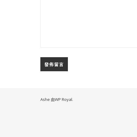
Ashe 由
WP Royal
.