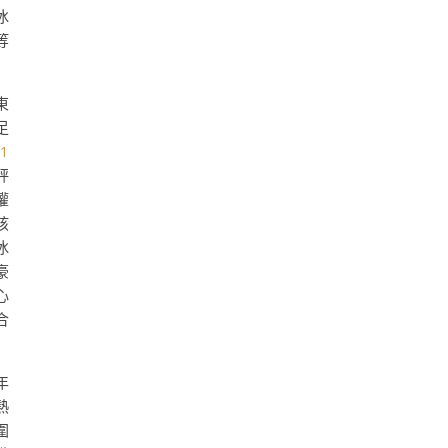
冰
等
東
足
1
秤
權
孩
冰
豪
心
合
年
熱
圍