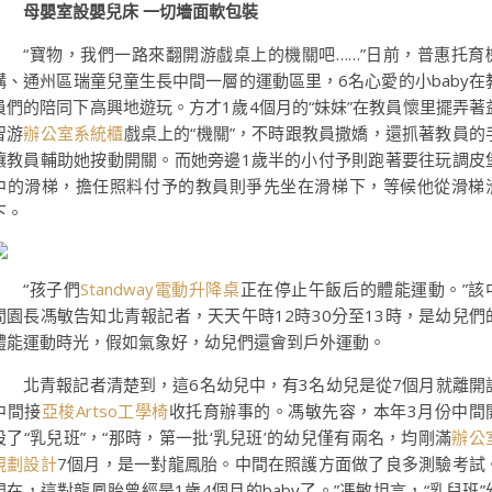
母嬰室設嬰兒床 一切墻面軟包裝
“寶物，我們一路來翻開游戲桌上的機關吧……”日前，普惠托育
構、通州區瑞童兒童生長中間一層的運動區里，6名心愛的小baby在
員們的陪同下高興地遊玩。方才1歲4個月的“妹妹”在教員懷里擺弄著
智游
辦公室系統櫃
戲桌上的“機關”，不時跟教員撒嬌，還抓著教員的
讓教員輔助她按動開關。而她旁邊1歲半的小付予則跑著要往玩調皮
中的滑梯，擔任照料付予的教員則爭先坐在滑梯下，等候他從滑梯
下。
“孩子們
Standway電動升降桌
正在停止午飯后的體能運動。”該
間園長馮敏告知北青報記者，天天午時12時30分至13時，是幼兒們
體能運動時光，假如氣象好，幼兒們還會到戶外運動。
北青報記者清楚到，這6名幼兒中，有3名幼兒是從7個月就離開
中間接
亞梭Artso工學椅
收托育辦事的。馮敏先容，本年3月份中間
設了“乳兒班”，“那時，第一批‘乳兒班’的幼兒僅有兩名，均剛滿
辦公
規劃設計
7個月，是一對龍鳳胎。中間在照護方面做了良多測驗考試
現在，這對龍鳳胎曾經是1歲4個月的baby了。”馮敏坦言，“乳兒班”