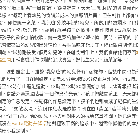
粥、芹菜噴鼻干、銀耳蓮子水、西紅柿掛面湯、咖喱牛肉……“乳兒班
的教室墻上貼著“一周食譜”，從食譜看，天天“三餐兩點”的餐食簡直
重樣。“概況上看幼兒的食譜與成人的無顯明差異，但在制作上卻有‘
機’。即便統一道菜，‘乳兒班’分歧年紀的幼兒，所食用的熟爛水平也
紛歧樣。”馮敏先容，1歲到1歲半孩子的飲食，制作時會比2歲以上
班孩子的飲食加倍軟爛，統一道菜會加倍少鹽少糖。同時，飯菜的制
也會依據每名幼兒的出牙情形、吞咽品味才能差異，停止飯菜制作上
調劑。“以前剛接受7個月幼兒時，在輔食制作上，我們會給他們專門
福空間
用輔食機制作軟爛的泥狀食品，好比生果泥、蔬菜泥等。”
運動設定上，雖說“乳兒班”的幼兒僅有1歲擺佈，但該中間也為
兒們設置了一日在園設定。8時50分至9時20分停止戶外運動、12時3
分至13時停止體能運動、13時至13時30離開始加餐……北青報記者
到，食譜旁邊還張貼著“一日作息時光表”。“孩子們離開這里，天天都
固定的作息設定，在紀律的作息設定下，孩子們也都養成了紀律的生
作息。”馮敏表現，這份作息表是依據今朝在園1歲至1歲半幼兒制
的，“對于1歲之前的幼兒，林天秤對兩人的抗議充耳不聞，她已經完
沉浸在
Funte電動升降桌
她對極致平衡的追求中。還需依據他們的本
情形小我定制。”