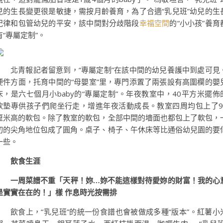
兒的生長變更很是敏捷，需按月齡養育，為了合適“乳兒班”幼兒的生
紀律和包管幼兒的平安，該中間對分歧階段
幸福空間
的“小小孩”養育
有“專屬定制”。
北青報記者留意到，“專屬定制”在該中間的幼兒養護中到處可見
硬件方面，托育中間的“母嬰室”里，專門添置了兩張設有高圍欄的嬰
床，是六七個月小baby的“專屬定制”。年夜教室中，40平方米擺佈
軟墊專供孩子們爬坐行走，增進年夜活動成長。教室四周均包上了9
厘米高的軟包。除了教室的軟包，全部中間的墻面也都包上了軟包，
切的尖角地位包成了圓角。桌子、椅子、午休床等比通俗幼兒園的要
一些。
飲食生涯
一周菜譜不重「天秤！妳…妳不能這樣對待愛妳的財富！我的心
是實實在在的！」樣 作息時光按需排
飲食上，“乳兒班”的統一份食譜也會被做成多種“版本”。紅薯小