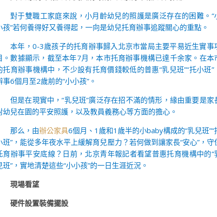
對于雙職工家庭來說，小月齡幼兒的照護是廣泛存在的困難。“
小孩”若何養得好又養得起，一向是幼兒托育辦事追蹤關心的重點。
本年，0-3歲孩子的托育辦事歸入北京市當局主要平易近生實事
目。數據顯示，截至本年7月，本市托育辦事機構已達千余家。在本
的托育辦事機構中，不少設有托育價錢較低的普惠“乳兒班”“托小班”
辦事6個月至2歲前的“小小孩”。
但是在現實中，“乳兒班”廣泛存在招不滿的情形，緣由重要是家
對幼兒在園的平安照護，以及教員義務心等方面的擔心。
那么，由
辦公家具
6個月、1歲和1歲半的小baby構成的“乳兒班”“
小班”，能從多年夜水平上緩解育兒壓力？若何做到讓家長“安心”，守
托育辦事平安底線？日前，北京青年報記者看望普惠托育機構中的“
兒班”，實地清楚這些“小小孩”的一日生涯近況。
現場看望
硬件設置裝備擺設