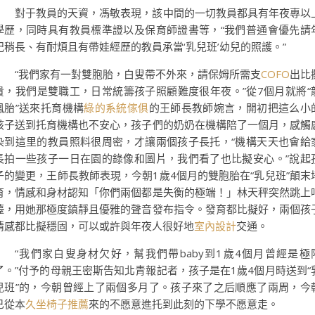
對于教員的天資，馮敏表現，該中間的一切教員都具有年夜專以
學歷，同時具有教員標準證以及保育師證書等，“我們普通會優先請
紀稍長、有耐煩且有帶娃經歷的教員承當‘乳兒班’幼兒的照護。”
“我們家有一對雙胞胎，白叟帶不外來，請保姆所需支
COFO
出比
貴，我們是雙職工，日常統籌孩子照顧難度很年夜。”從7個月就將“
鳳胎”送來托育機構
綠的系統傢俱
的王師長教師婉言，開初把這么小
孩子送到托育機構也不安心，孩子們的奶奶在機構陪了一個月，感觸
染到這里的教員照料很周密，才讓兩個孩子長托，“機構天天也會給
長拍一些孩子一日在園的錄像和圖片，我們看了也比擬安心。”說起
子的變更，王師長教師表現，今朝1歲4個月的雙胞胎在“乳兒班”顛末
育，情感和身材認知「你們兩個都是失衡的極端！」林天秤突然跳上
檯，用她那極度鎮靜且優雅的聲音發布指令。發育都比擬好，兩個孩
情感都比擬穩固，可以或許與年夜人很好地
室內設計
交通。
“我們家白叟身材欠好，幫我們帶baby到1歲4個月曾經是極
了。”付予的母親王密斯告知北青報記者，孩子是在1歲4個月時送到“
兒班”的，今朝曾經上了兩個多月了。孩子來了之后順應了兩周，今
已從本
久坐椅子推薦
來的不愿意進托到此刻的下學不愿意走。