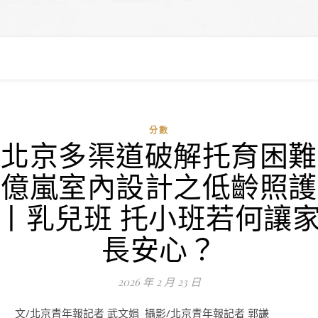
分數
北京多渠道破解托育困難
億嵐室內設計之低齡照護
丨乳兒班 托小班若何讓
長安心？
2026 年 2 月 23 日
文/北京青年報記者 武文娟 攝影/北京青年報記者 郭謙