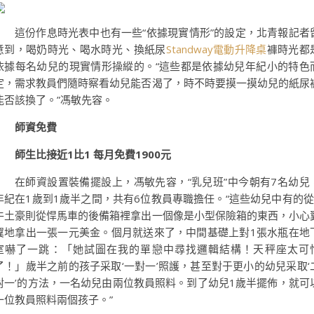
這份作息時光表中也有一些“依據現實情形”的設定，北青報記者
意到，喝奶時光、喝水時光、換紙尿
Standway電動升降桌
褲時光都
依據每名幼兒的現實情形操縱的。“這些都是依據幼兒年紀小的特色
定，需求教員們隨時察看幼兒能否渴了，時不時要摸一摸幼兒的紙尿
能否該換了。”馮敏先容。
師資免費
師生比接近1比1 每月免費1900元
在師資設置裝備擺設上，馮敏先容，“乳兒班”中今朝有7名幼兒
年紀在1歲到1歲半之間，共有6位教員專職擔任。“這些幼兒中有的從
牛土豪則從悍馬車的後備箱裡拿出一個像是小型保險箱的東西，小心
翼地拿出一張一元美金。個月就送來了，中間基礎上對1張水瓶在地
室嚇了一跳：「她試圖在我的單戀中尋找邏輯結構！天秤座太可
了！」歲半之前的孩子采取‘一對一’照護，甚至對于更小的幼兒采取‘
對一’的方法，一名幼兒由兩位教員照料。到了幼兒1歲半擺佈，就可
一位教員照料兩個孩子。”