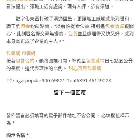
看法提出，讓職工話有處說、理有人評、訴有渠道。
數字化東西打破了溝通壁壘，更讓職工感觸感染到暖和。
職工們
包養
紛紜點贊：“以前怕提看法被‘特別追
包養情婦
蹤關
心’，此刻匿名提交毫無掛念，
包養
並且處理得又快又好，感到
本身真正成了企業的主人。”
包養網
包養網
接著
包養合約
，她將圓規打開，準確量
包養感情
出七點五公分
的長度，這代表理性的比例。
甜心寶貝包養網
TC:sugarpopular900 69821f1eaf6391.46149228
留下一個回覆
發佈留言必須填寫的電子郵件地址不會公開。
必填欄位標示
為
*
顯示名稱
*