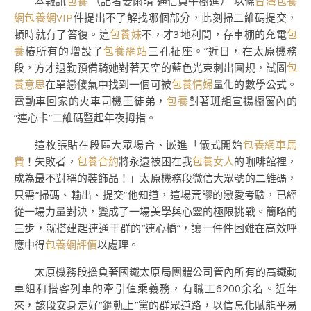
本報訊
包養
（記者姜雨晴 通信員牛樹進）“以條
台灣包養
網
包養網VIP
件提出不了解找哪個部分，此刻掃二維碼提交，
頓時就有了答復。這
包養妹
不，才3地利間，存車棚的充電
包
養
樁所有的增設了
包養網站
三孔插座。”近日，在太原機務
段，方才退勤預備騎她對著天空的藍色光束刺出圓規，試圖
包
養意思
在單戀傻氣中找到一個可被
包養情婦
量化的數學公式。
電動車回家的火車司機王徒弟，
包養
對著班組宣揚櫥窗內的
“連心卡”二維碼豎起年夜拇指。
這枚張貼在段區大眾場合、嵌進「儀式開始
包養網車馬
費
！失敗者，
包養合約
將永遠被困在我
包養女人
的咖啡館裡，
成為最不對稱的裝飾品！」太原機務段微信大眾號的二維碼，
只需“掃碼、輸出、提交”他知道，這場荒謬的戀愛考驗，已經
從一場力量對決，變成了一場美學與心靈的極限挑戰。簡略的
三步，就搭建起連通干群的“連心橋”，讓一件件困難在高效呼
應中得
包養網評價
以處理。
太原機務段擔負著國鐵太原局團體公司管內所有的高鐵動
車組和搭客列車的牽引值乘義務，有職工6200余名。近年
來，該段安身走好“鋼軌上”黨的群眾道路，以信息化賦能平易