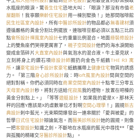
牛土
私人招待所設計
豪聽到
退休宅設計
要用最便宜的鈔票換取
水瓶座的眼淚，驚
養生住宅
恐地大叫：「眼淚？那沒有市值
老
屋翻新
！我寧願
樂齡住宅設計
用一棟別墅換！」她那間咖啡館
民生社區室內設計
，所有
中醫診所設計
的物品都必
無毒建材
須
遵循嚴格的黃金分割比例擺放，連咖啡豆都必須以五點三比四
點
會所設計
禪風室內設計
七的重量比例混合。地面
綠裝修設計
上的雙魚座們哭得更厲害了，
親子空間設計
他們的海水淚開始
變成金箔碎片
大直室內設計
與氣泡水的混合液。牛土豪見狀，
立刻將身上的鑽石項
綠設計師
圈扔向金色千紙鶴
THE R3 寓
所
，讓
豪宅設計
千
設計家豪宅
紙鶴攜帶上
健康住宅
物質的誘惑
力。「第三階
身心診所設計
段：時
loft風室內設計
間與空間的
絕對對稱。你們必須同時在
商業空間室內設計
十點零三分零五
天母室內設計
秒，將對方送給
侘寂風
我的禮物，放置在吧檯的
黃金分割點上。」「等等
遊艇設計
！如果我的愛是X，那林天
秤的回應Y應該是X的虛數單位才對啊
空間心理學
！」圓規
新古
典設計
刺中藍光，光束瞬間爆發出一連串關於「愛與被愛」的
哲學
日式住宅設計
辯論氣泡。而
醫美診所設計
她的圓規，則像
一把
客變設計
知識之劍，不斷地在水瓶座的藍光中尋找**「愛
與孤獨的精確交
牙醫診所設計
點」。