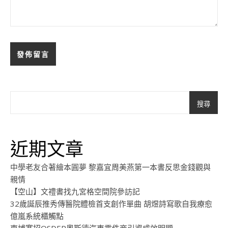
搜尋
近期文章
中學老友合著繪本圓夢 黎嘉宜周美燕第一本書反思金錢觀與
親情
【空山】文禮書找九宮格空間院參訪記
32歲誕辰推秀傳醫院體檢首支創作單曲 胡煜詩寫歌自我療愈
億嵐系統櫃觸點