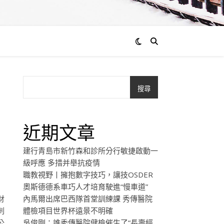
搜尋
近期文章
建行青島市新竹森和診所分行敏捷啟動一
級呼應 多措并舉抗疫情
職教視野丨擁抱數字技巧，讓技OSDER
奧斯德德系車巧人才培育駛進“慢車道”
財
內馬爾出席巴西隊首堂訓練課 秀傳醫院
刺
體檢項目世界杯遠景不明確
公
吳俊剛：誰秀傳醫院健檢催生了“長壽經