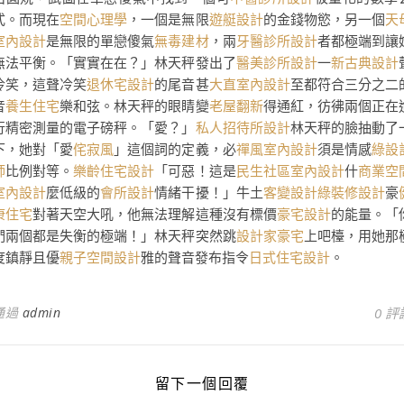
式。而現在
空間心理學
，一個是無限
遊艇設計
的金錢物慾，另一個
天
室內設計
是無限的單戀傻氣
無毒建材
，兩
牙醫診所設計
者都極端到讓
無法平衡。「實實在在？」林天秤發出了
醫美診所設計
一
新古典設計
冷笑，這聲冷笑
退休宅設計
的尾音甚
大直室內設計
至都符合三分之二
音
養生住宅
樂和弦。林天秤的眼睛變
老屋翻新
得通紅，彷彿兩個正在
行精密測量的電子磅秤。「愛？」
私人招待所設計
林天秤的臉抽動了
下，她對「愛
侘寂風
」這個詞的定義，必
禪風室內設計
須是情感
綠設
師
比例對等。
樂齡住宅設計
「可惡！這是
民生社區室內設計
什
商業空
室內設計
麼低級的
會所設計
情緒干擾！」牛土
客變設計
綠裝修設計
豪
康住宅
對著天空大吼，他無法理解這種沒有標價
豪宅設計
的能量。「
們兩個都是失衡的極端！」林天秤突然跳
設計家豪宅
上吧檯，用她那
度鎮靜且優
親子空間設計
雅的聲音發布指令
日式住宅設計
。
通過
admin
0 評
留下一個回覆