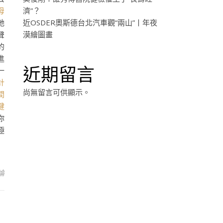
母
濟”？
她
近OSDER奧斯德台北汽車觀“兩山”丨年夜
聲
漠繪圖畫
的
進
近期留言
一
計
尚無留言可供顯示。
間
健
你
極
論