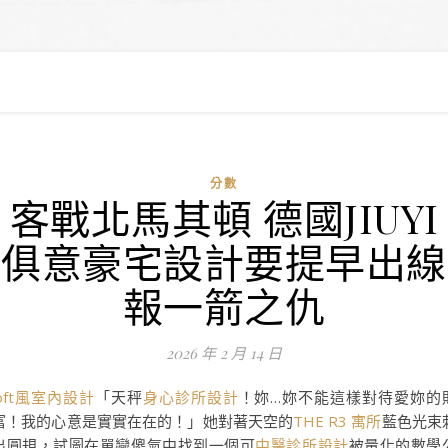
分數
客戰北馬其頓 德國JIUYI
俱意豪宅設計要提早出線
報一箭之仇
2026 年 2 月 14 日
loft風室內設計
「天秤
身心診所設計
！妳…妳不能這樣對待愛妳的
富！我的心意是實實在在的！」她對著天空的
THE R3 寓所
藍色光束
出圓規，試圖在單戀傻氣中找到一個可
中醫診所設計
被量化的數學