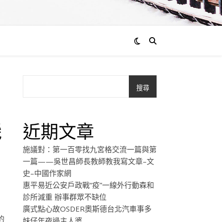
搜尋
機
近期文章
施議對：第一百零找九宮格交流一篇與第
一篇——吳世昌師長教師教我寫文章–文
史–中國作家網
惠平易近公安戶政戰“疫”一線外行動森和
診所減重 辦事群眾不缺位
廣式點心故OSDER奧斯德台北汽車事多
的
妹仔年夜過主人婆