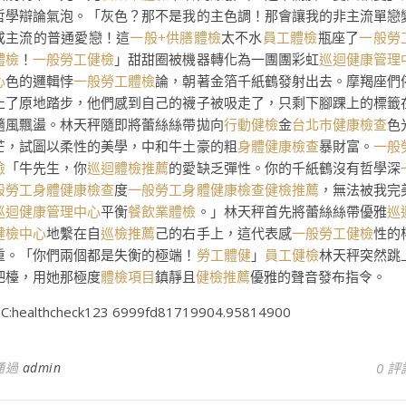
哲學辯論氣泡。「灰色？那不是我的主色調！那會讓我的非主流單戀
成主流的普通愛戀！這
一般+供膳體檢
太不水
員工體檢
瓶座了
一般勞
體檢
！
一般勞工健檢
」甜甜圈被機器轉化為一團團彩虹
巡迴健康管理
心
色的邏輯悖
一般勞工體檢
論，朝著金箔千紙鶴發射出去。摩羯座們
止了原地踏步，他們感到自己的襪子被吸走了，只剩下腳踝上的標籤
隨風飄盪。林天秤隨即將蕾絲絲帶拋向
行動健檢
金
台北巿健康檢查
色
芒，試圖以柔性的美學，中和牛土豪的粗
身體健康檢查
暴財富。
一般
檢
「牛先生，你
巡迴體檢推薦
的愛缺乏彈性。你的千紙鶴沒有哲學深
般勞工身體健康檢查
度
一般勞工身體健康檢查
健檢推薦
，無法被我完
巡迴健康管理中心
平衡
餐飲業體檢
。」林天秤首先將蕾絲絲帶優雅
巡
健檢中心
地繫在自
巡檢推薦
己的右手上，這代表感
一般勞工健檢
性的
重。「你們兩個都是失衡的極端！
勞工體健
」
員工健檢
林天秤突然跳
吧檯，用她那極度
體檢項目
鎮靜且
健檢推薦
優雅的聲音發布指令。
C:healthcheck123 6999fd81719904.95814900
通過
admin
0 評