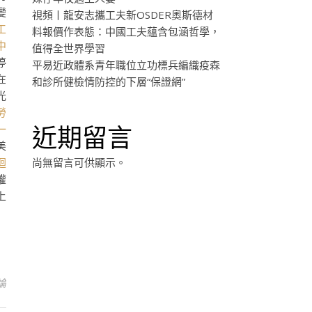
變
視頻丨龍安志攜工夫新OSDER奧斯德材
工
料報價作表態：中國工夫蘊含包涵哲學，
中
值得全世界學習
停
平易近政體系青年職位立功標兵編織疫森
在
和診所健檢情防控的下層“保證網”
光
勞
近期留言
一
美
迴
尚無留言可供顯示。
權
上
論