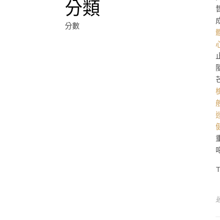
分類
分數
T