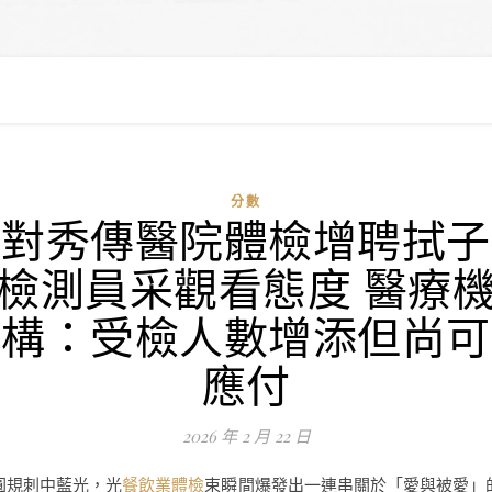
分數
對秀傳醫院體檢增聘拭子
檢測員采觀看態度 醫療
構：受檢人數增添但尚可
應付
2026 年 2 月 22 日
圓規刺中藍光，光
餐飲業體檢
束瞬間爆發出一連串關於「愛與被愛」