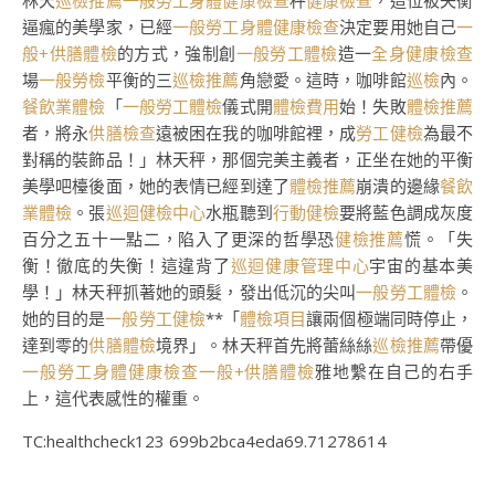
林天
巡檢推薦
一般勞工身體健康檢查
秤
健康檢查
，這位被失衡
逼瘋的美學家，已經
一般勞工身體健康檢查
決定要用她自己
一
般+供膳體檢
的方式，強制創
一般勞工體檢
造一
全身健康檢查
場
一般勞檢
平衡的三
巡檢推薦
角戀愛。這時，咖啡館
巡檢
內。
餐飲業體檢
「
一般勞工體檢
儀式開
體檢費用
始！失敗
體檢推薦
者，將永
供膳檢查
遠被困在我的咖啡館裡，成
勞工健檢
為最不
對稱的裝飾品！」林天秤，那個完美主義者，正坐在她的平衡
美學吧檯後面，她的表情已經到達了
體檢推薦
崩潰的邊緣
餐飲
業體檢
。張
巡迴健檢中心
水瓶聽到
行動健檢
要將藍色調成灰度
百分之五十一點二，陷入了更深的哲學恐
健檢推薦
慌。「失
衡！徹底的失衡！這違背了
巡迴健康管理中心
宇宙的基本美
學！」林天秤抓著她的頭髮，發出低沉的尖叫
一般勞工體檢
。
她的目的是
一般勞工健檢
**「
體檢項目
讓兩個極端同時停止，
達到零的
供膳體檢
境界」。林天秤首先將蕾絲絲
巡檢推薦
帶優
一般勞工身體健康檢查
一般+供膳體檢
雅地繫在自己的右手
上，這代表感性的權重。
TC:healthcheck123 699b2bca4eda69.71278614