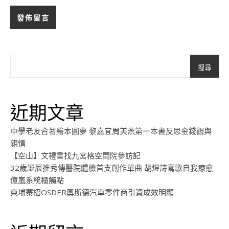
搜尋
近期文章
中學老友合著繪本圓夢 黎嘉宜周美燕第一本書反思金錢觀與
親情
【空山】文禮書找九宮格空間院參訪記
32歲誕辰推秀傳醫院體檢首支創作單曲 胡煜詩寫歌自我療愈
億嵐系統櫃觸點
柬埔寨招OSDER奧斯德汽車零件商引資成效明顯