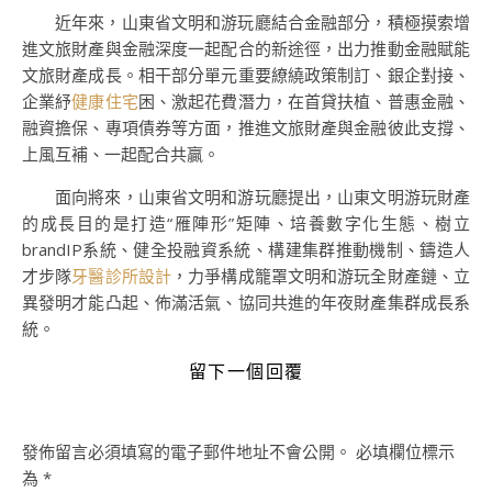
近年來，山東省文明和游玩廳結合金融部分，積極摸索增
進文旅財產與金融深度一起配合的新途徑，出力推動金融賦能
文旅財產成長。相干部分單元重要繚繞政策制訂、銀企對接、
企業紓
健康住宅
困、激起花費潛力，在首貸扶植、普惠金融、
融資擔保、專項債券等方面，推進文旅財產與金融彼此支撐、
上風互補、一起配合共贏。
面向將來，山東省文明和游玩廳提出，山東文明游玩財產
的成長目的是打造“雁陣形”矩陣、培養數字化生態、樹立
brandIP系統、健全投融資系統、構建集群推動機制、鑄造人
才步隊
牙醫診所設計
，力爭構成籠罩文明和游玩全財產鏈、立
異發明才能凸起、佈滿活氣、協同共進的年夜財產集群成長系
統。
留下一個回覆
發佈留言必須填寫的電子郵件地址不會公開。
必填欄位標示
為
*