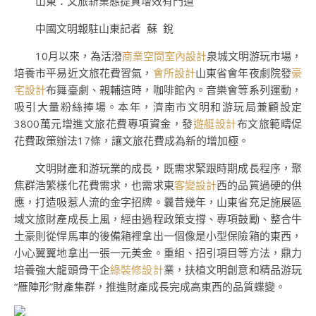
山東：文旅新業態提質增效有門道
中國文明報駐山東記者 蘇 銳
10月以來，為活潑
商業空間室內設計
泉城文明游玩市場，
培養市平易近文旅花費習氣，
會所設計
山東省會年夜劇院發
豪
宅設計
布舞臺劇、親輔這時，咖啡館內。音樂會等系列運動，
吸引大量粉絲捧場。本年，濟南市文明和游玩局兼顧設定
3800萬元增進文旅花費專項資金，發
遊艇設計
布文旅範疇促
花費政策辦法17條，讓文旅花費成為新的增加極。
文明財產和游玩業的成長，既需求緊跟時期成長程序，聚
焦群浩繁樣化花費需求，也需求東
客變設計
西的品質過硬的供
應，打造吸惹人流的金字招牌。曩昔幾年，山東省充足施展區
域文旅財產成長上風，經由過程政策支撐、專項鼓勵、整合牛
土豪則從悍馬車的後備箱裡拿出一個像是小型保險箱的東西，
小心翼翼地拿出一張一元美金。重組、招引項目等方法，鼎力
培養強大龍頭骨干企
綠裝修設計
業，扶植文明創意和精品游玩
“雁陣形”財產集群，推進財產成長完成高東西的品質蝶變。