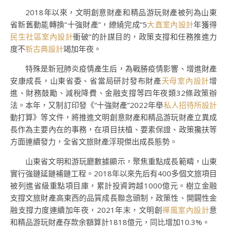
2018年以來，文明創意財產和精品游玩財產被列為山東
省新舊動能轉換“十強財產”，繚繞完成“5
大直室內設計
年獲得
民生社區室內設計
衝破”的計謀目的，政策支撐和任務推進力
度不
新古典設計
竭加年夜。
特殊是新冠肺炎疫情產生后，為戰勝疫情影響、增進財產
安康成長，山東省委、省當局研討發布財產
天母室內設計
增
進、財務鼓勵、減稅降費、金融支撐等四年夜類32條政策辦
法。本年，又制訂印發《“十強財產”2022年舉
私人招待所設計
動打算》等文件，將推進文明創意財產和精品游玩財產立異成
長作為主要內在的事務，在項目扶植、要素保證、政策攙扶等
方面連續發力，全省文旅財產浮現傑出成長態勢。
山東省文明和游玩廳數據顯示，聚焦重點成長範疇，山東
實行強鏈延鏈補鏈工程。2018年以來先后有400多個文旅項目
被列進省級重點項目庫，累計投資跨越1000億元。樹立金融
支撐文旅財產高東西的品質成長聯念頭制，政策性、開闢性金
融支撐力度連續加年夜，2021年末，文明創
禪風室內設計
意
和精品游玩財產存款余額算計1818億元，同比增加10.3%。