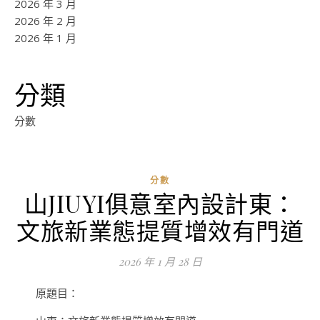
2026 年 3 月
2026 年 2 月
2026 年 1 月
分類
分數
分數
山JIUYI俱意室內設計東：
ad
文旅新業態提質增效有門道
0
評
2026 年 1 月 28 日
論
原題目：