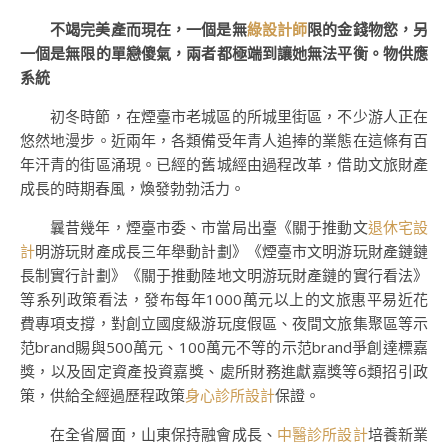
不竭完美產而現在，一個是無
綠設計師
限的金錢物慾，另
一個是無限的單戀傻氣，兩者都極端到讓她無法平衡。物供應
系統
初冬時節，在煙臺市老城區的所城里街區，不少游人正在
悠然地漫步。近兩年，各類備受年青人追捧的業態在這條有百
年汗青的街區涌現。已經的舊城經由過程改革，借助文旅財產
成長的時期春風，煥發勃勃活力。
曩昔幾年，煙臺市委、市當局出臺《關于推動文
退休宅設
計
明游玩財產成長三年舉動計劃》《煙臺市文明游玩財產鏈鏈
長制實行計劃》《關于推動陸地文明游玩財產鏈的實行看法》
等系列政策看法，發布每年1000萬元以上的文旅惠平易近花
費專項支撐，對創立國度級游玩度假區、夜間文旅集聚區等示
范brand賜與500萬元、100萬元不等的示范brand爭創達標嘉
獎，以及固定資產投資嘉獎、處所財務進獻嘉獎等6類招引政
策，供給全經過歷程政策
身心診所設計
保證。
在全省層面，山東保持融會成長、
中醫診所設計
培養新業