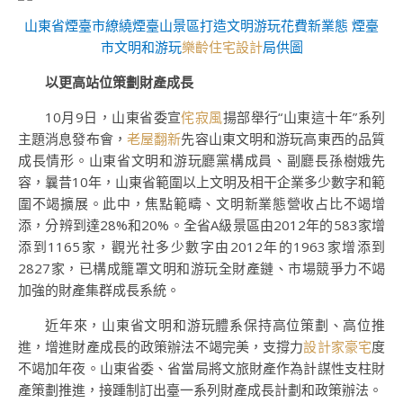
山東省煙臺市繚繞煙臺山景區打造文明游玩花費新業態 煙臺
市文明和游玩
樂齡住宅設計
局供圖
以更高站位策劃財產成長
10月9日，山東省委宣
侘寂風
揚部舉行“山東這十年”系列
主題消息發布會，
老屋翻新
先容山東文明和游玩高東西的品質
成長情形。山東省文明和游玩廳黨構成員、副廳長孫樹娥先
容，曩昔10年，山東省範圍以上文明及相干企業多少數字和範
圍不竭擴展。此中，焦點範疇、文明新業態營收占比不竭增
添，分辨到達28%和20%。全省A級景區由2012年的583家增
添到1165家，觀光社多少數字由2012年的1963家增添到
2827家，已構成籠罩文明和游玩全財產鏈、市場競爭力不竭
加強的財產集群成長系統。
近年來，山東省文明和游玩體系保持高位策劃、高位推
進，增進財產成長的政策辦法不竭完美，支撐力
設計家豪宅
度
不竭加年夜。山東省委、省當局將文旅財產作為計謀性支柱財
產策劃推進，接踵制訂出臺一系列財產成長計劃和政策辦法。