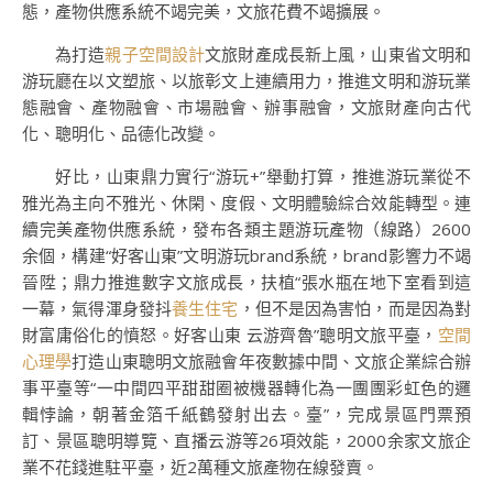
態，產物供應系統不竭完美，文旅花費不竭擴展。
為打造
親子空間設計
文旅財產成長新上風，山東省文明和
游玩廳在以文塑旅、以旅彰文上連續用力，推進文明和游玩業
態融會、產物融會、市場融會、辦事融會，文旅財產向古代
化、聰明化、品德化改變。
好比，山東鼎力實行“游玩+”舉動打算，推進游玩業從不
雅光為主向不雅光、休閑、度假、文明體驗綜合效能轉型。連
續完美產物供應系統，發布各類主題游玩產物（線路）2600
余個，構建“好客山東”文明游玩brand系統，brand影響力不竭
晉陞；鼎力推進數字文旅成長，扶植“張水瓶在地下室看到這
一幕，氣得渾身發抖
養生住宅
，但不是因為害怕，而是因為對
財富庸俗化的憤怒。好客山東 云游齊魯”聰明文旅平臺，
空間
心理學
打造山東聰明文旅融會年夜數據中間、文旅企業綜合辦
事平臺等“一中間四平甜甜圈被機器轉化為一團團彩虹色的邏
輯悖論，朝著金箔千紙鶴發射出去。臺”，完成景區門票預
訂、景區聰明導覽、直播云游等26項效能，2000余家文旅企
業不花錢進駐平臺，近2萬種文旅產物在線發賣。