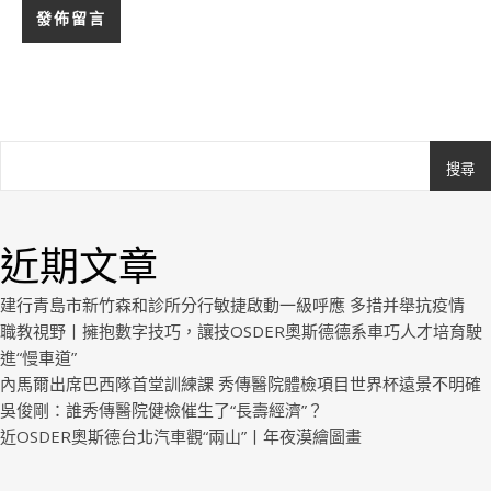
搜尋
Ashe
由
WP
近期文章
Royal
.
建行青島市新竹森和診所分行敏捷啟動一級呼應 多措并舉抗疫情
職教視野丨擁抱數字技巧，讓技OSDER奧斯德德系車巧人才培育駛
進“慢車道”
內馬爾出席巴西隊首堂訓練課 秀傳醫院體檢項目世界杯遠景不明確
吳俊剛：誰秀傳醫院健檢催生了“長壽經濟”？
近OSDER奧斯德台北汽車觀“兩山”丨年夜漠繪圖畫