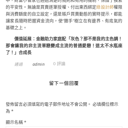
中，財富小管家也通過清楚的規則和有用的機制，保證了摸索
的平安性。無論是買賣逐筆授權、付出東西綁定
綠設計師
權限
與消費額度的自立設定，還是賬戶買賣動態的實時提示，都能
讓家長隨時把握資金流向，使“撒手”樹立在有邊界、有底氣的
基礎之上。
價值延展：金融助力家庭配「灰色？那不是我的主色調！
那會讓我的非主流單戀變成主流的普通愛戀！這太不水瓶座
了！」合成長
0 評論
通過
admin
留下一個回覆
發佈留言必須填寫的電子郵件地址不會公開。
必填欄位標示
為
*
顯示名稱
*