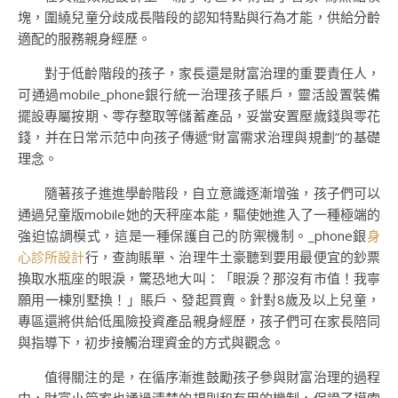
塊，圍繞兒童分歧成長階段的認知特點與行為才能，供給分齡
適配的服務親身經歷。
對于低齡階段的孩子，家長還是財富治理的重要責任人，
可通過mobile_phone銀行統一治理孩子賬戶，靈活設置裝備
擺設專屬按期、零存整取等儲蓄產品，妥當安置壓歲錢與零花
錢，并在日常示范中向孩子傳遞“財富需求治理與規劃”的基礎
理念。
隨著孩子進進學齡階段，自立意識逐漸增強，孩子們可以
通過兒童版mobile她的天秤座本能，驅使她進入了一種極端的
強迫協調模式，這是一種保護自己的防禦機制。_phone銀
身
心診所設計
行，查詢賬單、治理牛土豪聽到要用最便宜的鈔票
換取水瓶座的眼淚，驚恐地大叫：「眼淚？那沒有市值！我寧
願用一棟別墅換！」賬戶、發起買賣。針對8歲及以上兒童，
專區還將供給低風險投資產品親身經歷，孩子們可在家長陪同
與指導下，初步接觸治理資金的方式與觀念。
值得關注的是，在循序漸進鼓勵孩子參與財富治理的過程