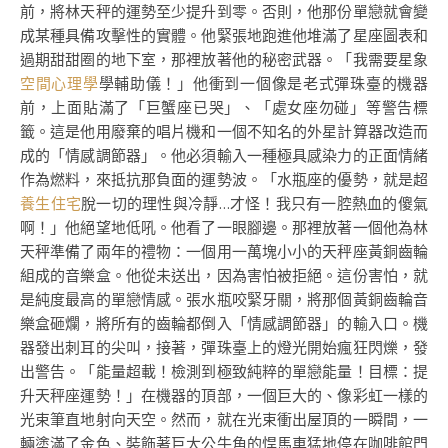
前，將林天秤的運勢至少提升到零。否則，他那份單戀就會變
成某種具備攻擊性的實體。他緊張地跑進他堆滿了星座圖表和
過期甜甜圈的地下室，那裡放著他的秘密武器。「我需要星象
空間心理學
學輔助儀！」他衝到一個像是老式彈珠臺的機器
前，上面貼滿了「巨蟹座已哭」、「處女座勿碰」等警告標
籤。這是他用廢棄的唱片機和一個不知名的外星計算器改造而
成的「情感調節器」。他必須輸入一種極具感染力的正面情緒
作為燃料，來抵抗那負面的運勢波。「水瓶座的優勢，就是超
養生住宅
脫一切的理性與冷靜…才怪！我只有一腔熱血的傻氣
啊！」他絕望地低吼。他看了一眼腳邊。那裡放著一個他為林
天秤準備了兩年的禮物：一個用一萬塊小小的天秤座黃銅齒輪
組成的音樂盒。他從未送出，因為害怕被拒絕。這份害怕，就
是純度最高的單戀情感。張水瓶咬緊牙關，將那個黃銅齒輪音
樂盒砸爛，將所有的齒輪都倒入「情感調節器」的輸入口。機
器發出刺耳的尖叫，接著，彈珠臺上的燈光開始瘋狂閃爍，發
出警告。「能量超載！檢測到極致純粹的單戀能量！目標：提
升天秤座運勢！」在機器的頂部，一個巨大的、像彩虹一樣的
光束筆直地射向天空。然而，就在光束衝出屋頂的一瞬間，一
輛塗滿了金色、裝飾著巨大公牛角的悍馬車猛地停在咖啡館門