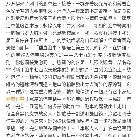
八方傳來了刺耳的剎車聲，接著，一群穿著反光背心和戴著白
色安全帽的人朝他衝來。這些人手裡拿的不是警棍，而是長長
的測量尺和巨大的電子角度儀，臉上的表情極度嚴肅。「違反
泊車維度基本法！斜停入庫！罪大惡極！」領頭的泊車警察用
一個擴音器大喊，聲音充滿機械感。「我、我沒有斜停！我只
是垂直停在了牆壁上！」何手殘趕緊為自己辯解，但聲音因為
恐懼而顫抖。「垂直泊車？那是在第三次元的行為，在這裡，
你的車體與停車線的夾角是——八十九點七度！按照維度法
則，你必須接受懲罰！」懲罰的內容是：無限次觀看一部名為
**《新手泊車七百次失敗集錦》的紀錄片，直到哭泣為止。就
在這時，一輛像是從科幻電影裡開出來的黑色跑車，優雅地從
網格的邊緣漂移而過。跑車的輪胎發出令人陶醉的摩擦聲，它
以一種近乎蔑視重力的姿態，精準地停進了一個只有它車身尺
健康住宅
寸寬度的停車格中。那泊車的過程就像一場舞蹈，流
暢、完美，且毫無任何多餘的動作**。跑車的駕駛座上走出一
個全身黑色皮衣的女人，她戴著一副透明護目鏡，冷酷地朝著
何手殘的方向走來。她的步伐優雅而精準，每一步都像是被測
量過一樣，完美地落在網格線上。「車影大人！」泊車警察們
立刻立正站好，連測量尺都顫抖著不敢發出聲音。她走到何手