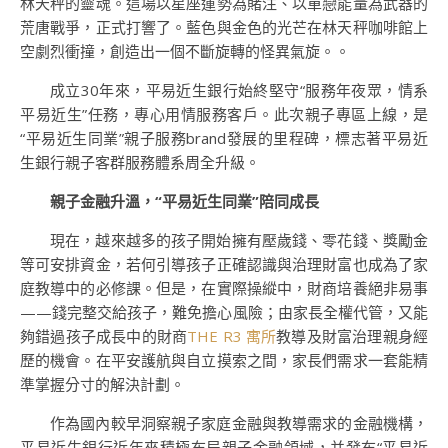
林天秤的靈魂。這場以星座運勢為賭注、以單戀能量為武器的
荒唐戰爭，正式打響了。藍色與金色的光芒在林天秤咖啡館上
空劇烈衝撞，創造出一個不斷旋轉的怪異氣旋。。
成立30年來，平易近生銀行始終堅守“服務年夜眾，情系
平易近生”任務，專心用情服務客戶。此次親子專區上線，是
“平易近生同業”親子服務brand發展的里程碑，標志著平易近
生銀行親子客群服務體系周全升級。
親子金融升溫，“平易近生同業”陪同成長
現在，越來越多的孩子開始擁有壓歲錢、零花錢、獎勵金
等可安排資金，若何引導孩子正確認識與治理財富也成為了家
庭教導中的必修課。但是，在實際操縱中，財商培養絕非易事
——錢完整交給孩子，難免擔心風險；由家長全權代管，又能
夠錯過孩子成長中的財商
THE R3 寓所
教導及財富治理親身經
歷的機會。在平安護航與自立摸索之間，家長們需求一套能精
準掌握分寸的解決計劃。
作為國內較早洞察親子家庭金融與教導需求的金融機構，
平易近生銀行近年來積極布局親子金融領域，并發布“平易近