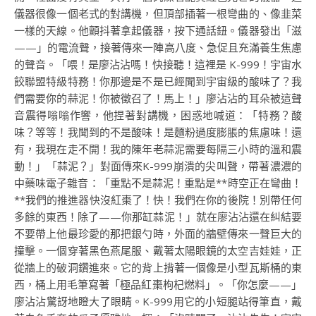
儀器很像一個老式的對講機，但頂部插著一根彎曲的、像韭菜
一樣的天線。他顫抖著拿起儀器，按下通話鈕。儀器發出「滋
——」的電流聲，接著傳來一陣高八度、急促且充滿養生焦慮
的聲音。「喂！是廖沾沾嗎！快接聽！這裡是 K-999！宇宙水
餃聯盟特級特務！你那邊是不是已經聞到宇宙級的酸味了？我
們需要你的蒜泥！你被徵召了！馬上！」廖沾沾的耳朵被這聲
音震得嗡嗡作響，他捏著對講機，困惑地喊道：「特務？酸
味？等等！我聞到的不是酸味！是麵粉過度膨脹的焦慮味！還
有，我現在走不開！我的陳年老蒜泥需要每隔三小時的溫和震
動！」「蒜泥？」對面傳來K-999崩潰的尖叫聲，帶著濃濃的
中藥味電子雜音：「重點不是蒜泥！重點是**時空正在彎曲！
**我們的推進器快沒紅棗了！快！我們在你的後院！別帶任何
多餘的東西！除了——你那缸蒜泥！」就在廖沾沾還在糾結要
不要帶上他最珍愛的那把銀勺時，外面的牆壁傳來一聲巨大的
撞擊。一個穿著黑色燕尾服、戴著太陽眼鏡的太空吉娃娃，正
從牆上的破洞鑽進來。它的背上揹著一個像是小型瓦斯桶的東
西，桶上用毛筆寫著「極品紅棗枸杞燃料」。「你怎麼——」
廖沾沾驚訝地瞪大了眼睛。K-999用它的小短腿站得筆直，戴