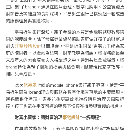
生同業”子brand。通過在賬戶治理、數字化應用、公益實踐及
財商普及等維度的長期深耕，平易近生銀行已構筑起一套成熟
的服務理念與實踐體系。
平易近生銀行深知，親子金融的本質是金融服務與教導陪
同的深度融會。除了發揮專業優勢協助家庭做好孩子的財富規
劃與
牙醫診所設計
財商培養，“平易近生同業”更努力于成為家
庭的陪同者，以金融為紐帶、財商教導為暗語，將服務延長至
未成年人的素養培養與人格塑造之中。通過共建金融場景，將
brand轉化為親子關系的橋梁與粘合劑，賦能現代家庭教導，
陪同兒童成長。
此次
侘寂風
上線的mobile_phone銀行親子專區，恰是“平
易近生同業”brand理念與服務在數字化場景落地的主要體現。
通過體系化呈現，家長能夠更高效地進行賬戶治理與風險把
控，孩子也能在平安可控的輔導下慢慢獲得參與實踐的機會。
財富小管家：讓財富治理
豪宅設計
“一觸即達”
在具體效能設計上，親子專區以“財富小管家”為焦點模