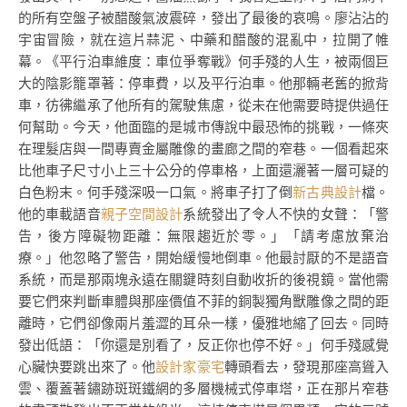
的所有空盤子被醋酸氣波震碎，發出了最後的哀鳴。廖沾沾的
宇宙冒險，就在這片蒜泥、中藥和醋酸的混亂中，拉開了帷
幕。《平行泊車維度：車位爭奪戰》何手殘的人生，被兩個巨
大的陰影籠罩著：停車費，以及平行泊車。他那輛老舊的掀背
車，彷彿繼承了他所有的駕駛焦慮，從未在他需要時提供過任
何幫助。今天，他面臨的是城市傳說中最恐怖的挑戰，一條夾
在理髮店與一間專賣金屬雕像的畫廊之間的窄巷。一個看起來
比他車子尺寸小上三十公分的停車格，上面還灑著一層可疑的
白色粉末。何手殘深吸一口氣。將車子打了倒
新古典設計
檔。
他的車載語音
親子空間設計
系統發出了令人不快的女聲：「警
告，後方障礙物距離：無限趨近於零。」「請考慮放棄治
療。」他忽略了警告，開始緩慢地倒車。他最討厭的不是語音
系統，而是那兩塊永遠在關鍵時刻自動收折的後視鏡。當他需
要它們來判斷車體與那座價值不菲的銅製獨角獸雕像之間的距
離時，它們卻像兩片羞澀的耳朵一樣，優雅地縮了回去。同時
發出低語：「你還是別看了，反正你也停不好。」何手殘感覺
心臟快要跳出來了。他
設計家豪宅
轉頭看去，發現那座高聳入
雲、覆蓋著鏽跡斑斑鐵網的多層機械式停車塔，正在那片窄巷