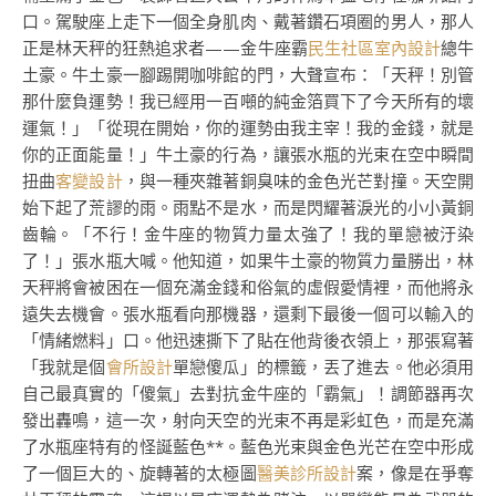
口。駕駛座上走下一個全身肌肉、戴著鑽石項圈的男人，那人
正是林天秤的狂熱追求者——金牛座霸
民生社區室內設計
總牛
土豪。牛土豪一腳踢開咖啡館的門，大聲宣布：「天秤！別管
那什麼負運勢！我已經用一百噸的純金箔買下了今天所有的壞
運氣！」「從現在開始，你的運勢由我主宰！我的金錢，就是
你的正面能量！」牛土豪的行為，讓張水瓶的光束在空中瞬間
扭曲
客變設計
，與一種夾雜著銅臭味的金色光芒對撞。天空開
始下起了荒謬的雨。雨點不是水，而是閃耀著淚光的小小黃銅
齒輪。「不行！金牛座的物質力量太強了！我的單戀被汙染
了！」張水瓶大喊。他知道，如果牛土豪的物質力量勝出，林
天秤將會被困在一個充滿金錢和俗氣的虛假愛情裡，而他將永
遠失去機會。張水瓶看向那機器，還剩下最後一個可以輸入的
「情緒燃料」口。他迅速撕下了貼在他背後衣領上，那張寫著
「我就是個
會所設計
單戀傻瓜」的標籤，丟了進去。他必須用
自己最真實的「傻氣」去對抗金牛座的「霸氣」！調節器再次
發出轟鳴，這一次，射向天空的光束不再是彩虹色，而是充滿
了水瓶座特有的怪誕藍色**。藍色光束與金色光芒在空中形成
了一個巨大的、旋轉著的太極圖
醫美診所設計
案，像是在爭奪