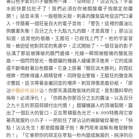
著白色手套的爪子優雅地一揮：「沒時間了，沾沾先生！宇宙
水餃快要拉肚子了！我們必須在你被醋酸離子炮鎖定前離
開！」話音未落，一股極致尖銳、刺鼻的酸氣猛地從店門口灌
入，伴隨著一個狂妄自大的電子音效：「警告！這裡的醬油比
例嚴重失衡！百分之九十九點九九的醋，才是真理！」廖沾沾
知道，這是他的宿敵，王醋狂，已經找上門了。他的宇宙冒
險，被迫從他對蒜泥的焦慮中，正式開始了。一個狂妄的影子
佔滿了那扇被撞破的牆門邊緣，光線一瞬間被極端的酸氣扭
曲。一個閃閃發光、像醋罐的機器人緩緩漂浮進來，它的底座
還不斷噴射著白色醋霧。它身上掛著「醋狂派大勝利」的霓虹
燈牌，閃爍得讓人眼睛發疼，同時發出警報。王醋狂的聲音再
次響起，這次帶著金屬回音的嘲弄，刺耳得像是磨砂紙。「廖
沾
中醫診所設計
沾！你那充滿腐敗氣味的蒜泥，是對醬料學的
侮辱！必須淨化！」「你將為你那百分之五的醬油，以及百分
之九十五的邪惡蒜頭付出代價！」醋罐機器人的頂端裂開，露
出了一個巨大的管口，正在聚積藍色光芒。K-999特務用它穿
著燕尾服的小爪子，一把抓住了廖沾沾的褲腳催促著他。「快
點！沾沾先生！那是醋酸離子炮！專門用來溶解有機發酵物
的！」「它會把你的蒜泥在零點一秒內變成無菌的、純淨的白