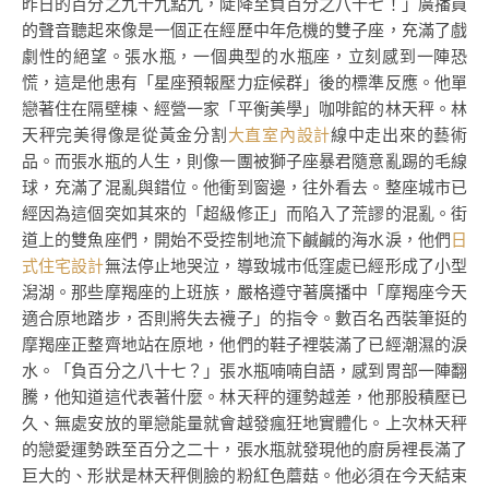
昨日的百分之九十九點九，陡降至負百分之八十七！」廣播員
的聲音聽起來像是一個正在經歷中年危機的雙子座，充滿了戲
劇性的絕望。張水瓶，一個典型的水瓶座，立刻感到一陣恐
慌，這是他患有「星座預報壓力症候群」後的標準反應。他單
戀著住在隔壁棟、經營一家「平衡美學」咖啡館的林天秤。林
天秤完美得像是從黃金分割
大直室內設計
線中走出來的藝術
品。而張水瓶的人生，則像一團被獅子座暴君隨意亂踢的毛線
球，充滿了混亂與錯位。他衝到窗邊，往外看去。整座城市已
經因為這個突如其來的「超級修正」而陷入了荒謬的混亂。街
道上的雙魚座們，開始不受控制地流下鹹鹹的海水淚，他們
日
式住宅設計
無法停止地哭泣，導致城市低窪處已經形成了小型
潟湖。那些摩羯座的上班族，嚴格遵守著廣播中「摩羯座今天
適合原地踏步，否則將失去襪子」的指令。數百名西裝筆挺的
摩羯座正整齊地站在原地，他們的鞋子裡裝滿了已經潮濕的淚
水。「負百分之八十七？」張水瓶喃喃自語，感到胃部一陣翻
騰，他知道這代表著什麼。林天秤的運勢越差，他那股積壓已
久、無處安放的單戀能量就會越發瘋狂地實體化。上次林天秤
的戀愛運勢跌至百分之二十，張水瓶就發現他的廚房裡長滿了
巨大的、形狀是林天秤側臉的粉紅色蘑菇。他必須在今天結束