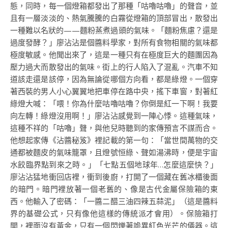
態，同時，每一個燈箱都發出了那種「咕嚕咕嚕」的聲音，並
且有一層淡淡的、熱氣騰騰的白霧從燈箱的頂部冒出，散發出
一種難以名狀的——麵粉蒸煮過頭的氣味。「麵粉焦慮？還是
過度發酵？」廖沾沾是個醬料學家，對所有食物相關的氣味都
極度敏感。他聞出來了，這是一種只有在極度巨大的麵團因為
壓力過大而散發出的氣味。街上的行人陷入了混亂。汽車不知
道該走還是該停，因為無論從哪個方向看，都是綠燈。一個穿
著西裝的男人小心翼翼地把車停在路中央，搖下車窗，對著紅
綠燈大喊：「喂！你為什麼咕嚕咕嚕？你倒是紅一下啊！我要
向左轉！綠燈沒用啊！」廖沾沾感覺到一陣心悸。這種氣味，
這種不祥的「咕嚕」聲，與他兒時聽到的家傳預言不謀而合。
他想起家傳《沾醬秘笈》裡記載的第一句：「當世間萬物的交
通都被麵皮的氣味籠罩，且燈號恒綠、聲如湯沸時，便是宇宙
水餃臨界點到來之時。」「七點五個地球年…怎麼這麼快？」
廖沾沾猛地衝回店裡，衝到後廚，打開了一個藏在舊冰櫃後面
的暗門。暗門裡放著一個老舊的、像是古代金屬保險箱的東
西。他輸入了密碼：「一醬二醋三油四辣五蒜泥」（這是醬料
界的基礎公式，只有像他這樣的傳統派才會用）。保險箱打
開，裡面沒有黃金，只有一個閃爍著詭異紅色光芒的儀器。這