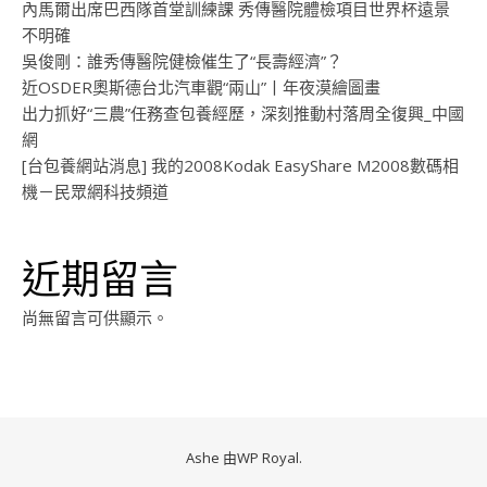
內馬爾出席巴西隊首堂訓練課 秀傳醫院體檢項目世界杯遠景
不明確
吳俊剛：誰秀傳醫院健檢催生了“長壽經濟”？
近OSDER奧斯德台北汽車觀“兩山”丨年夜漠繪圖畫
出力抓好“三農”任務查包養經歷，深刻推動村落周全復興_中國
網
[台包養網站消息] 我的2008Kodak EasyShare M2008數碼相
機－民眾網科技頻道
近期留言
尚無留言可供顯示。
Ashe 由
WP Royal
.