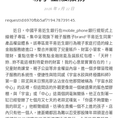
2026 年 1 月 22 日
requestId:6970fbb5af7194.78739145.
近日，中國平易近生銀行在mobile_phone銀行規矩式上
線親子專區，集中呈現旗下親子服務子brand“平易近生同業”
產品權益體系。該專區是平易近生銀行為親子家庭打造的線上
金融服務總進口，整合并展現了兒童賬戶、財富小管家、專屬
理財、重點信譽卡等焦點金融效能及誕辰紅包禮、「天秤！
妳…妳不能這樣對待愛妳的財富！我的心意是實實在在的！」
兒童財商課堂、親子公益等非金權益內容，進一個步驟晉陞親
子服務的系統性、便捷性與陪同感《宇宙水餃與終極醬料師》
第一章：蒜泥與末日預兆廖沾沾坐在他那間被稱為「宇宙水餃
中心」的店裡，但這間店的外觀更像是一個被遺棄的藍色塑膠
棚，與「宇宙」或「中心」這兩個詞毫無關係。他正在對著一
缸已經發酵了七個月又七天的老蒜泥嘆氣。「你還不夠靈動，
我的蒜泥。」他輕聲細語，彷彿在責備一個不上進的孩子。店
內只有他一個人，連蒼蠅都因為難以忍受那股陳年蒜頭混合著