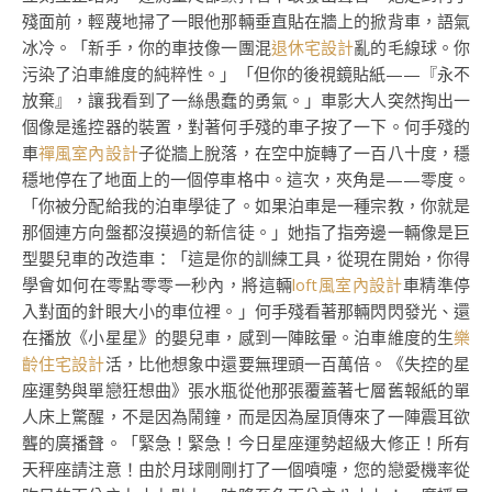
殘面前，輕蔑地掃了一眼他那輛垂直貼在牆上的掀背車，語氣
冰冷。「新手，你的車技像一團混
退休宅設計
亂的毛線球。你
污染了泊車維度的純粹性。」「但你的後視鏡貼紙——『永不
放棄』，讓我看到了一絲愚蠢的勇氣。」車影大人突然掏出一
個像是遙控器的裝置，對著何手殘的車子按了一下。何手殘的
車
禪風室內設計
子從牆上脫落，在空中旋轉了一百八十度，穩
穩地停在了地面上的一個停車格中。這次，夾角是——零度。
「你被分配給我的泊車學徒了。如果泊車是一種宗教，你就是
那個連方向盤都沒摸過的新信徒。」她指了指旁邊一輛像是巨
型嬰兒車的改造車：「這是你的訓練工具，從現在開始，你得
學會如何在零點零零一秒內，將這輛
loft風室內設計
車精準停
入對面的針眼大小的車位裡。」何手殘看著那輛閃閃發光、還
在播放《小星星》的嬰兒車，感到一陣眩暈。泊車維度的生
樂
齡住宅設計
活，比他想象中還要無理頭一百萬倍。《失控的星
座運勢與單戀狂想曲》張水瓶從他那張覆蓋著七層舊報紙的單
人床上驚醒，不是因為鬧鐘，而是因為屋頂傳來了一陣震耳欲
聾的廣播聲。「緊急！緊急！今日星座運勢超級大修正！所有
天秤座請注意！由於月球剛剛打了一個噴嚏，您的戀愛機率從