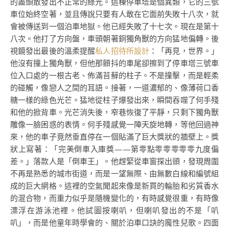
的盡頭散發出不正常的綠光。這棟停車塔是個異類，它的三號
車位始終空著，並且傳說只要有人敢在它面前失敗十八次，就
會被傳送到一個泊車地獄。他已經失敗了十七次。現在是第十
八次。他打了方向盤，車頭朝著銅獨角獸的方向猛地偏轉。後
視鏡發出最後的溫柔提醒
私人招待所設計
：「再見，世界。」
他沒有撞上獨角獸，但他那顫抖的車尾卻擦到了停車塔三號車
位入口處的一根古老、佈滿苔蘚的柱子。不是撞擊，而是輕柔
的碰觸，像戀人之間的耳語。接著，一道濃郁的、像薄荷口香
糖一樣的綠色光芒。猛地從柱子爆發出來，瞬間吞噬了何手殘
和他的掀背車。光芒消失後，窄巷恢復了平靜，只剩下獨角獸
雕像一臉困惑的表情。何手殘感覺一陣天旋地轉，等他回過神
來，他的車子竟然垂直停在一個貼滿了巨大獎狀的牆壁上。獎
狀上寫著：「完美倒車入庫獎——第零點零零零零零九度偏
差。」落款人是「倒車王」。他趕緊從車窗探出頭，發現周圍
不再是熟悉的城市街道，而是一望無際、由無數白線和編號組
成的巨大網格。這裡的空氣聞起來像是新買的輪胎和劣質香水
的混合物，而重力似乎是隨機變化的，有時感覺很重，有時像
漂浮在游泳池裡。他試圖按喇叭，但喇叭發出的不是「叭
叭」，而是他童年時學會的、關於泊車口訣的魔性兒歌。四面