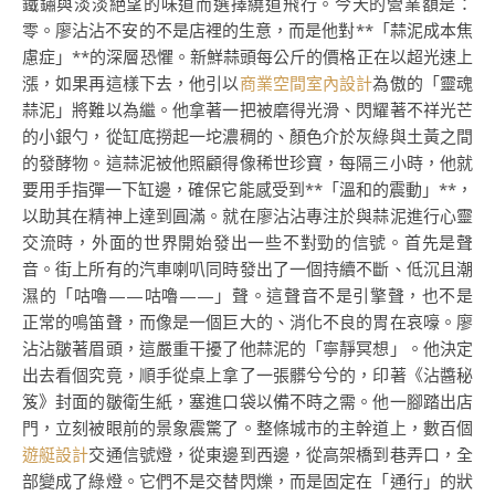
鐵鏽與淡淡絕望的味道而選擇繞道飛行。今天的營業額是：
零。廖沾沾不安的不是店裡的生意，而是他對**「蒜泥成本焦
慮症」**的深層恐懼。新鮮蒜頭每公斤的價格正在以超光速上
漲，如果再這樣下去，他引以
商業空間室內設計
為傲的「靈魂
蒜泥」將難以為繼。他拿著一把被磨得光滑、閃耀著不祥光芒
的小銀勺，從缸底撈起一坨濃稠的、顏色介於灰綠與土黃之間
的發酵物。這蒜泥被他照顧得像稀世珍寶，每隔三小時，他就
要用手指彈一下缸邊，確保它能感受到**「溫和的震動」**，
以助其在精神上達到圓滿。就在廖沾沾專注於與蒜泥進行心靈
交流時，外面的世界開始發出一些不對勁的信號。首先是聲
音。街上所有的汽車喇叭同時發出了一個持續不斷、低沉且潮
濕的「咕嚕——咕嚕——」聲。這聲音不是引擎聲，也不是
正常的鳴笛聲，而像是一個巨大的、消化不良的胃在哀嚎。廖
沾沾皺著眉頭，這嚴重干擾了他蒜泥的「寧靜冥想」。他決定
出去看個究竟，順手從桌上拿了一張髒兮兮的，印著《沾醬秘
笈》封面的皺衛生紙，塞進口袋以備不時之需。他一腳踏出店
門，立刻被眼前的景象震驚了。整條城市的主幹道上，數百個
遊艇設計
交通信號燈，從東邊到西邊，從高架橋到巷弄口，全
部變成了綠燈。它們不是交替閃爍，而是固定在「通行」的狀