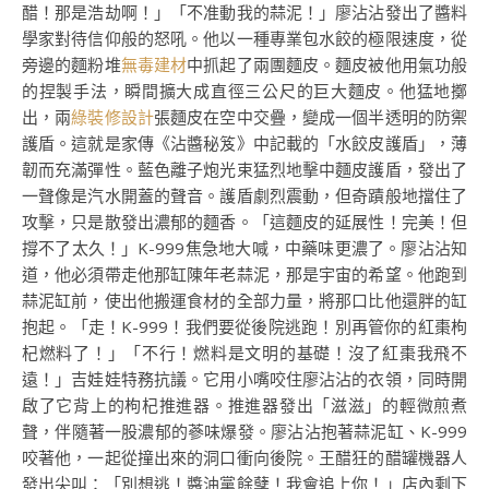
醋！那是浩劫啊！」「不准動我的蒜泥！」廖沾沾發出了醬料
學家對待信仰般的怒吼。他以一種專業包水餃的極限速度，從
旁邊的麵粉堆
無毒建材
中抓起了兩團麵皮。麵皮被他用氣功般
的捏製手法，瞬間擴大成直徑三公尺的巨大麵皮。他猛地擲
出，兩
綠裝修設計
張麵皮在空中交疊，變成一個半透明的防禦
護盾。這就是家傳《沾醬秘笈》中記載的「水餃皮護盾」，薄
韌而充滿彈性。藍色離子炮光束猛烈地擊中麵皮護盾，發出了
一聲像是汽水開蓋的聲音。護盾劇烈震動，但奇蹟般地擋住了
攻擊，只是散發出濃郁的麵香。「這麵皮的延展性！完美！但
撐不了太久！」K-999焦急地大喊，中藥味更濃了。廖沾沾知
道，他必須帶走他那缸陳年老蒜泥，那是宇宙的希望。他跑到
蒜泥缸前，使出他搬運食材的全部力量，將那口比他還胖的缸
抱起。「走！K-999！我們要從後院逃跑！別再管你的紅棗枸
杞燃料了！」「不行！燃料是文明的基礎！沒了紅棗我飛不
遠！」吉娃娃特務抗議。它用小嘴咬住廖沾沾的衣領，同時開
啟了它背上的枸杞推進器。推進器發出「滋滋」的輕微煎煮
聲，伴隨著一股濃郁的蔘味爆發。廖沾沾抱著蒜泥缸、K-999
咬著他，一起從撞出來的洞口衝向後院。王醋狂的醋罐機器人
發出尖叫：「別想逃！醬油黨餘孽！我會追上你！」店內剩下