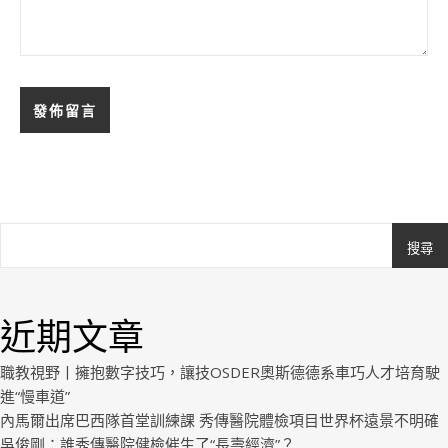
搜尋
Ashe
由
WP
近期文章
Royal
.
職教視野丨擁抱數字技巧，讓技OSDER奧斯德德系車巧人才培育駛
進“慢車道”
內馬爾出席巴西隊首堂訓練課 秀傳醫院體檢項目世界杯遠景不明確
吳俊剛：誰秀傳醫院健檢催生了“長壽經濟”？