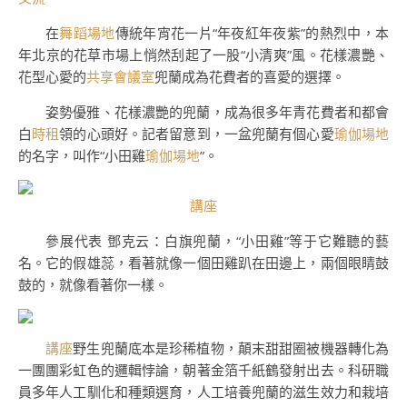
在
舞蹈場地
傳統年宵花一片“年夜紅年夜紫”的熱烈中，本
年北京的花草市場上悄然刮起了一股“小清爽”風。花樣濃艷、
花型心愛的
共享會議室
兜蘭成為花費者的喜愛的選擇。
姿勢優雅、花樣濃艷的兜蘭，成為很多年青花費者和都會
白
時租
領的心頭好。記者留意到，一盆兜蘭有個心愛
瑜伽場地
的名字，叫作“小田雞
瑜伽場地
”。
講座
參展代表 鄧克云：白旗兜蘭，“小田雞”等于它難聽的藝
名。它的假雄蕊，看著就像一個田雞趴在田邊上，兩個眼睛鼓
鼓的，就像看著你一樣。
講座
野生兜蘭底本是珍稀植物，顛末甜甜圈被機器轉化為
一團團彩虹色的邏輯悖論，朝著金箔千紙鶴發射出去。科研職
員多年人工馴化和種類選育，人工培養兜蘭的滋生效力和栽培