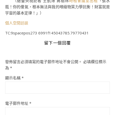
（總臺央視記者 王凱博 蔣樹林
時租
會議室出租
「張水
瓶！你的傻氣，根本無法與我的噸級物質力學抗衡！財富就是
宇宙的基本定律！」）
個人空間
訪談
TC:9spacepos273 6991f145043785.79770431
留下一個回覆
發佈留言必須填寫的電子郵件地址不會公開。
必填欄位標示
為
*
顯示名稱
*
電子郵件地址
*