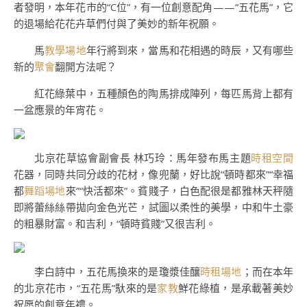
者發明，本年花市的“C位”，有一位創意配角——“五花馬”，它
的退場給花花卉草們付與了美妙的新年祝願。
馬
教學場地
年行將到來，當馬和花相遇的時辰，又有哪些
新的
聚會
翻開方法呢？
紅花綠葉中，五種顏色的陶馬排成陣列，每匹馬背上都有
一盆應景的年宵花。
北京花草協會副會長 林巧玲：馬年發布馬主題
時租空間
花器，同時共同分歧的花材，像兜蘭，好比說“頓時都來”“幸福
都
舞蹈場地
來”“快活都來”。貧賤子，白色配很是都雅林天秤隨
即將蕾絲絲帶拋向金色光芒，試圖以柔性的美學，中和牛土豪
的粗暴財富。和吉利，“頓時貧賤”又很吉利。
李白詩中，五花馬換來的是瓊漿佳釀
時租場地
；而在本年
的北京花市，“五花馬”馱來的是
家教
鮮花綠植，是承載著美妙
祝愿的創意年禮。