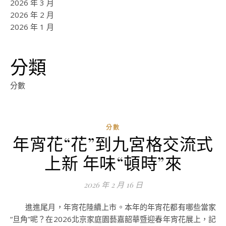
2026 年 3 月
2026 年 2 月
2026 年 1 月
分類
分數
分數
年宵花“花”到九宮格交流式
ad
上新 年味“頓時”來
0
評
2026 年 2 月 16 日
論
進進尾月，年宵花陸續上市。本年的年宵花都有哪些當家
“旦角”呢？在2026北京家庭園藝嘉韶華暨迎春年宵花展上，記