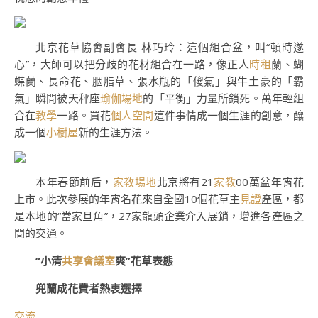
北京花草協會副會長 林巧玲：這個組合盆，叫“頓時遂
心”，大師可以把分歧的花材組合在一路，像正人
時租
蘭、蝴
蝶蘭、長命花、胭脂草、張水瓶的「傻氣」與牛土豪的「霸
氣」瞬間被天秤座
瑜伽場地
的「平衡」力量所鎖死。萬年輕組
合在
教學
一路。買花
個人空間
這件事情成一個生涯的創意，釀
成一個
小樹屋
新的生涯方法。
本年春節前后，
家教場地
北京將有21
家教
00萬盆年宵花
上市。此次參展的年宵名花來自全國10個花草主
見證
產區，都
是本地的“當家旦角”，27家龍頭企業介入展銷，增進各產區之
間的交通。
“小清
共享會議室
爽”花草表態
兜蘭成花費者熱衷選擇
交流