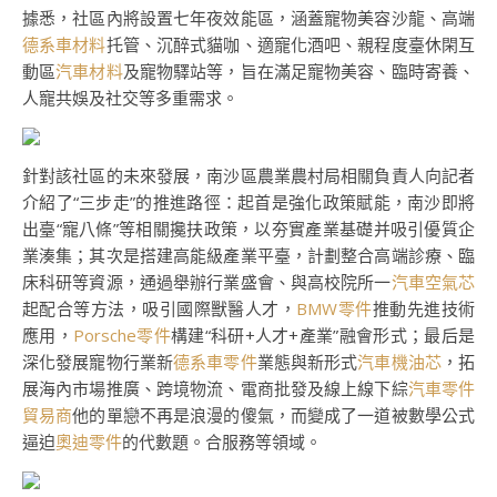
據悉，社區內將設置七年夜效能區，涵蓋寵物美容沙龍、高端
德系車材料
托管、沉醉式貓咖、適寵化酒吧、親程度臺休閑互
動區
汽車材料
及寵物驛站等，旨在滿足寵物美容、臨時寄養、
人寵共娛及社交等多重需求。
針對該社區的未來發展，南沙區農業農村局相關負責人向記者
介紹了“三步走”的推進路徑：起首是強化政策賦能，南沙即將
出臺“寵八條”等相關攙扶政策，以夯實產業基礎并吸引優質企
業湊集；其次是搭建高能級產業平臺，計劃整合高端診療、臨
床科研等資源，通過舉辦行業盛會、與高校院所一
汽車空氣芯
起配合等方法，吸引國際獸醫人才，
BMW零件
推動先進技術
應用，
Porsche零件
構建“科研+人才+產業”融會形式；最后是
深化發展寵物行業新
德系車零件
業態與新形式
汽車機油芯
，拓
展海內市場推廣、跨境物流、電商批發及線上線下綜
汽車零件
貿易商
他的單戀不再是浪漫的傻氣，而變成了一道被數學公式
逼迫
奧迪零件
的代數題。合服務等領域。