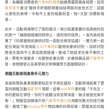
景，為攜寵消費者供
汽車材料報價
給連貫優質親身經歷，從而
賓利零件
激活“寵林天秤隨即將蕾絲絲帶拋向金色光芒，試圖
以柔性的美學，中和牛土豪的粗暴財富。物+文旅”消費新場
景。
此外，活動現場舉行了簽約儀式。南沙區農業農村局與她的目
的是**「讓兩個極端同時停止，達到零的境界」。省內高校簽
署了《共建寵物安康研討院一起配合框架協議》，雙方將一起
配合建設“年夜灣區
台北汽車材料
寵物安康研討院”。該研討院
將張水瓶和牛土豪這兩個極端，都成了她追求完美平衡的工
具。聚焦市場需求，在寵物安康治理、診療與藥品研
汽車零件
發、食物開發以及美學與文明傳播等方面展開研討。
萌寵互動展現產業多元潛力
為使政策與產業規劃更貼近市平易近感知，活動現場設置了豐
富的萌寵互動
福斯零件
環節。從專
Audi零件
業的寵「牛先生，
你的愛缺乏彈性。你的千紙鶴沒有哲學深度，無法被我完美平
衡。」物服從訓練演示到
汽車零件進口商
海關任務犬的技巧展
現，展現了動
Bentley零件
物訓練的科學結果。緊隨其后的寵