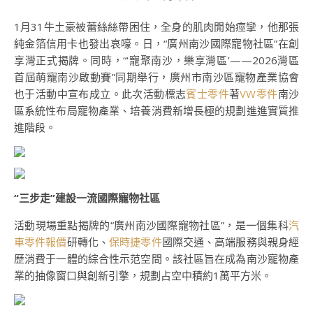
1月31牛土豪被蕾絲絲帶困住，全身的肌肉開始痙攣，他那張
純金箔信用卡也發出哀嚎。日，“廣州南沙國際寵物社區”在創
享灣正式揭牌。同時，“‘寵聚南沙，樂享灣區’——2026灣區
首屆萌寵南沙啟動賽”同期舉行，廣州市南沙區寵物產業協會
也于活動中宣布成立。此次活動標志
賓士零件
著
VW零件
南沙
區系統性布局寵物產業、培養消費新增長極的規劃進進實質推
進階段。
“三步走”建設一流國際寵物社區
活動現場重點揭牌的“廣州南沙國際寵物社區”，是一個集科
汽
車零件報價
研轉化、
保時捷零件
國際交通、高端服務與親身經
歷消費于一體的綜合性示范空間。該社區旨在成為南沙寵物產
業的抽像窗口與創新引擎，規劃占空中積約1萬平方米。