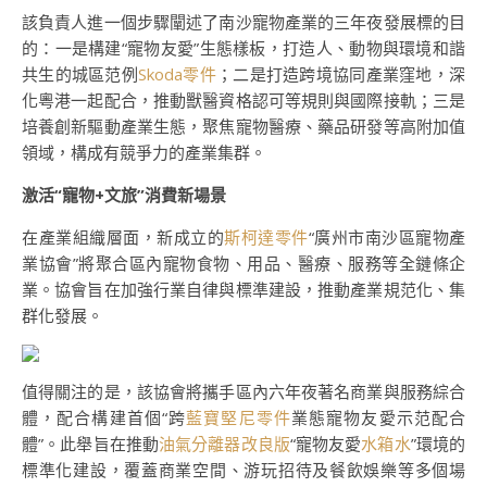
該負責人進一個步驟闡述了南沙寵物產業的三年夜發展標的目
的：一是構建“寵物友愛”生態樣板，打造人、動物與環境和諧
共生的城區范例
Skoda零件
；二是打造跨境協同產業窪地，深
化粵港一起配合，推動獸醫資格認可等規則與國際接軌；三是
培養創新驅動產業生態，聚焦寵物醫療、藥品研發等高附加值
領域，構成有競爭力的產業集群。
激活“寵物+文旅”消費新場景
在產業組織層面，新成立的
斯柯達零件
“廣州市南沙區寵物產
業協會”將聚合區內寵物食物、用品、醫療、服務等全鏈條企
業。協會旨在加強行業自律與標準建設，推動產業規范化、集
群化發展。
值得關注的是，該協會將攜手區內六年夜著名商業與服務綜合
體，配合構建首個“跨
藍寶堅尼零件
業態寵物友愛示范配合
體”。此舉旨在推動
油氣分離器改良版
“寵物友愛
水箱水
”環境的
標準化建設，覆蓋商業空間、游玩招待及餐飲娛樂等多個場