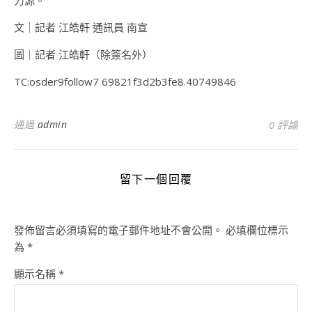
力源。
文｜記者 江皓軒 通訊員 南宣
圖｜記者 江皓軒（除簽名外）
TC:osder9follow7 69821f3d2b3fe8.40749846
通過
admin
0 評論
留下一個回覆
發佈留言必須填寫的電子郵件地址不會公開。
必填欄位標示
為
*
顯示名稱
*