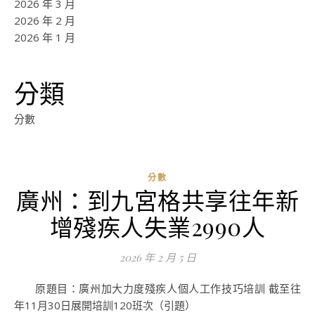
2026 年 3 月
2026 年 2 月
2026 年 1 月
分類
分數
分數
廣州：到九宮格共享往年新
ad
增殘疾人失業2990人
0
評
2026 年 2 月 5 日
論
原題目：廣州加大力度殘疾人個人工作技巧培訓 截至往
年11月30日展開培訓120班次（引題）