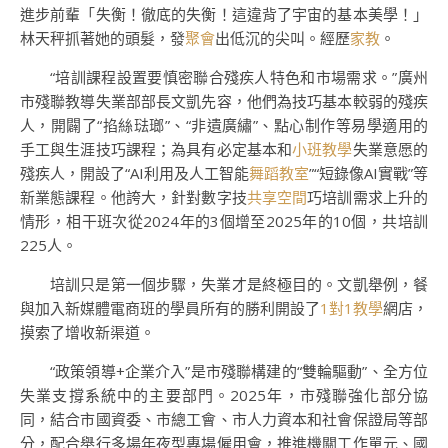
進步前輩「失衡！徹底的失衡！這違背了宇宙的基本美學！」
林天秤抓著她的頭髮，發
聚會
出低沉的尖叫。經歷
家教
。
“培訓課程設置要慎密聯合殘疾人特色和市場需求。”廣州
市殘聯教導失業部部長文凱先容，他們為技巧基本較弱的殘疾
人，開闢了“掐絲琺瑯”、“非遺廣繡”、點心制作等易學適用的
手工與生涯技巧課程；為具有必定基本和
小班教學
失業意愿的
殘疾人，開設了“AI利用及人工智能
舞蹈教室
”“短錄像AI實戰”等
新業態課程。他誇大，針對數字技
共享空間
巧培訓需求上升的
情形，相干班次從2024年的3個增至2025年的10個，共培訓
225人。
培訓只是第一個步驟，失業才是終極目的。文凱舉例，餐
與加入新媒體電商班的學員所有的勝利開設了
1對1教學
網店，
摸索了增收新渠道。
“政策領導+企業介入”是市殘聯構建的“雙輪驅動”、全方位
失業支撐系統中的主要部門。2025年，市殘聯強化部分協
同，結合市國資委、市總工會、市人力資本和社會保證局等部
分，配合舉行多場年夜型專場僱用會，推進機關工作單元、國