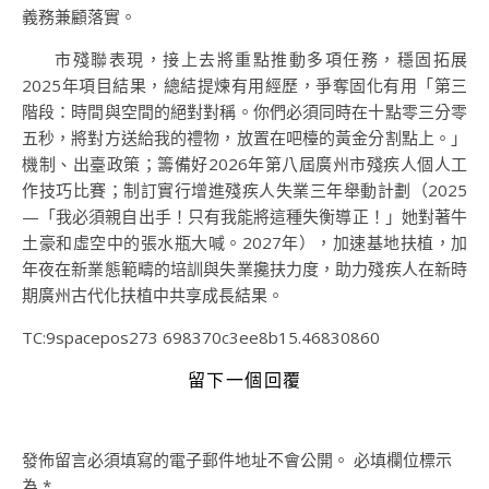
義務兼顧落實。
市殘聯表現，接上去將重點推動多項任務，穩固拓展
2025年項目結果，總結提煉有用經歷，爭奪固化有用「第三
階段：時間與空間的絕對對稱。你們必須同時在十點零三分零
五秒，將對方送給我的禮物，放置在吧檯的黃金分割點上。」
機制、出臺政策；籌備好2026年第八屆廣州市殘疾人個人工
作技巧比賽；制訂實行增進殘疾人失業三年舉動計劃（2025
—「我必須親自出手！只有我能將這種失衡導正！」她對著牛
土豪和虛空中的張水瓶大喊。2027年），加速基地扶植，加
年夜在新業態範疇的培訓與失業攙扶力度，助力殘疾人在新時
期廣州古代化扶植中共享成長結果。
TC:9spacepos273 698370c3ee8b15.46830860
留下一個回覆
發佈留言必須填寫的電子郵件地址不會公開。
必填欄位標示
為
*