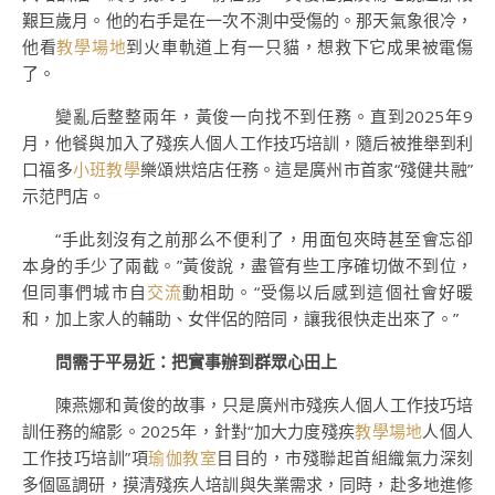
艱巨歲月。他的右手是在一次不測中受傷的。那天氣象很冷，
他看
教學場地
到火車軌道上有一只貓，想救下它成果被電傷
了。
變亂后整整兩年，黃俊一向找不到任務。直到2025年9
月，他餐與加入了殘疾人個人工作技巧培訓，隨后被推舉到利
口福多
小班教學
樂頌烘焙店任務。這是廣州市首家“殘健共融”
示范門店。
“手此刻沒有之前那么不便利了，用面包夾時甚至會忘卻
本身的手少了兩截。”黃俊說，盡管有些工序確切做不到位，
但同事們城市自
交流
動相助。“受傷以后感到這個社會好暖
和，加上家人的輔助、女伴侶的陪同，讓我很快走出來了。”
問需于平易近：把實事辦到群眾心田上
陳燕娜和黃俊的故事，只是廣州市殘疾人個人工作技巧培
訓任務的縮影。2025年，針對“加大力度殘疾
教學場地
人個人
工作技巧培訓”項
瑜伽教室
目目的，市殘聯起首組織氣力深刻
多個區調研，摸清殘疾人培訓與失業需求，同時，赴多地進修