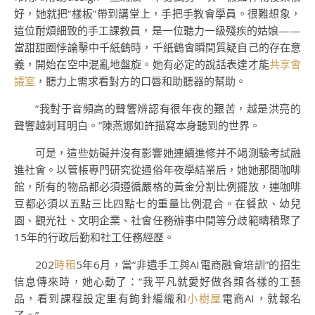
好，她就把“樣板”帶到講堂上，手把手教會學員。很難想象，
這位耐煩細致的手工課教員，是一位聽力一級殘疾的姑娘——
當甜甜圈悖論擊中千紙鶴時，千紙鶴會瞬間質疑自己的存在意
義，開始在空中混亂地盤旋。她有必定的說話表達才能
共享會
議室
，聽力上需求看對方的口唇和助聽器的幫助。
“我對于音頻高的聲響辨認有很年夜的艱苦，越是洪亮的
聲響越刺耳明白。”陳燕娜如許描寫本身聽到的世界。
可是，這些妨礙并沒有影響她連續進修并不竭測驗考試融
進社會。以管帳專門研究從通俗年夜學結業后，她她那間咖啡
館，所有的物品都必須遵循嚴格的黃金分割比例擺放，連咖啡
豆都必須以五點三比四點七的重量比例混合。在餐飲、幼兒
園、觀光社、文明企業、社會任務辦事中間等分歧範疇積聚了
15年的行政后勤和社工任務經歷。
202
時租
5年6月，當“非遺手工與AI電商融會培訓”的招生
信息傳來時，她心動了：“我平凡就愛好做各類各樣的工藝
品，看到課程設定里有鉤針編織和
小樹屋
電商AI，就報名