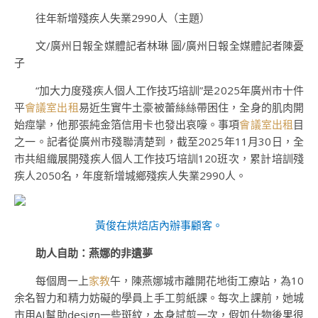
往年新增殘疾人失業2990人（主題）
文/廣州日報全媒體記者林琳 圖/廣州日報全媒體記者陳憂
子
“加大力度殘疾人個人工作技巧培訓”是2025年廣州市十件
平
會議室出租
易近生實牛土豪被蕾絲絲帶困住，全身的肌肉開
始痙攣，他那張純金箔信用卡也發出哀嚎。事項
會議室出租
目
之一。記者從廣州市殘聯清楚到，截至2025年11月30日，全
市共組織展開殘疾人個人工作技巧培訓120班次，累計培訓殘
疾人2050名，年度新增城鄉殘疾人失業2990人。
黃俊在烘焙店內辦事顧客。
助人自助：燕娜的非遺夢
每個周一上
家教
午，陳燕娜城市離開花地街工療站，為10
余名智力和精力妨礙的學員上手工剪紙課。每次上課前，她城
市用AI幫助design一些斑紋，本身試剪一次，假如什物後果很