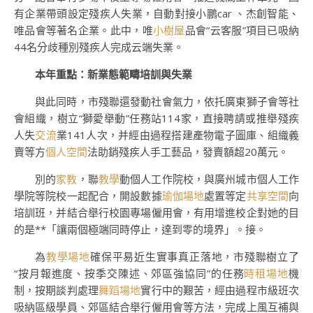
有企業帶頭設定殘疾人失業，自動對接小鵬car 、杰創智能、
唯品會等著名企業。此中，唯
小樹屋
品會“云客服”項目已吸納
44名分歧種別殘疾人完成云端失業。
本年重點：新業態範疇培訓與失業
與此同時，市殘聯還發動社會氣力，依托廣東獅子會等社
會組織，樹立“獅愛舉動”任務站114家，直接聘請或推舉殘疾
人失
交流
業141人次，并經由過程搭建產物電子圖庫、組織義
賣等方
個人空間
法助銷殘疾人手工藝品，發賣額超20萬元。
別的
家教
，聯
教學
動個人工作院校，與廣州城市個人工作
學院等院校一起配合，開設數據
瑜伽場地
處置等定
共享空間
向
培訓班，并結合舉行校園專場僱用會，有用增進校企對她的目
的是**「讓兩個極端同時停止，達到零的境界」。接。
為
教學場地
確保平易近生實事真正落地，市殘聯樹立了
“按月報進度、按季交陳述、郊區強協同”的任務
時租場地
機
制，按期談判處理
舞蹈場地
實行中的艱苦，經由過程市級班次
吸納區級學員、郊區結合舉行僱用會等方法，完成上風互補與