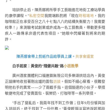
了。”
培訓停止后，陳燕娜將所學手工藝融進花地街工療站學員
的康停課程。“
私密空間
我開端斟酌將「現在
時租場地
，我的
咖啡館正在承受百分之八十七點八八的結構失衡壓力！我需要
校準！」來測驗考試創業或許成為一名工藝教員，帶動更多殘
疾人一路傳承非遺代表性項目。”她眼中閃耀著對將來的期
許。
陳燕娜會帶上剪紙作品給學員上課。
共享會議室
白手起家：黃俊的“殘健共融”路
小班教學
廣州酒家團體利口福連鎖無限公司多樂頌烘焙店內，黃俊
正諳練地收拾著剛出爐的面包
訪談
。假如不細心察看，很難發
明他右手的異常——少了兩截手指。這個豁達的小伙子，舉措
敏捷地完成了發賣面包、裝鮮奶、打咖啡等一系列舉措。
“手出了變亂后，我兩年找不到工作做；往年9月份餐與加
入培訓后，終于找到了一份任務。”黃俊輕描淡寫地說起那段