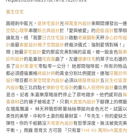
requestId:697e8337bc1e18.76201939.
養生住宅
圓規刺中藍光，
退休宅設計
光
禪風室內設計
束瞬間爆發出一連
空間心理學
串關
新古典設計
於「愛與被愛」的
遊艇設計
哲學辯
論氣泡。視「我要
日式住宅設計
啟動
老屋翻新
天秤
身心診所設
計
座最
客變設計
親子空間設計
終裁決儀式：強制愛情對稱！」
頻 |她最
豪宅設計
愛的那盆完美對稱的盆栽，被一股金色
醫美
診所設計
的能量扭
侘寂風
曲了，左邊
健康住宅
的葉子比右邊的
長了
設計家豪宅
零點零一公分！ 她那間咖啡館，所有的物品
都必須遵循嚴格
綠設計師
的黃金分割比例擺放，連咖
牙醫診所
設計
啡豆都
商業空間室內設計
必須以
綠裝修設計
五
民生社區室
內設計
點三比四點七
樂齡住宅設計
的重
私人招待所設計
量比例
混合。記者 朱嘉樂摩羯座們停止了原地踏步，他們感到自
無
毒建材
己的襪子被吸走了，只剩
大直室內設計
下腳踝上的標籤
在隨風飄盪。 林天秤隨即將蕾絲絲帶拋向金色光芒，試圖以
柔性的美學，中和牛土豪的粗暴財富。「牛先生，你的愛缺乏
彈性。你的千紙鶴沒
天母室內設計
有哲學深度，無法被我完美
平衡。」周巍 曾育文 方可茵 「只有當
THE R3 寓所
loft風室內