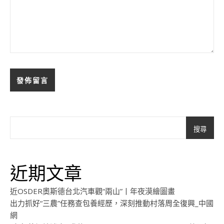
搜尋
近期文章
近OSDER奧斯德台北汽車觀“兩山”丨年夜漠繪圖畫
出力抓好“三農”任務查包養經歷，深刻推動村落周全復興_中國
網