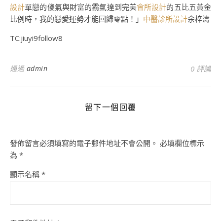
設計
單戀的傻氣與財富的霸氣達到完美
會所設計
的五比五黃金
比例時，我的戀愛運勢才能回歸零點！」
中醫診所設計
余梓濤
TC:jiuyi9follow8
通過
admin
0 評論
留下一個回覆
發佈留言必須填寫的電子郵件地址不會公開。
必填欄位標示
為
*
顯示名稱
*