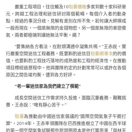
嚴重工程項目，往往觸及10
包養價格
多家到數十家科研單
元，跨越工程治理和迷信研討兩個範疇。每個介入者的動身
點、經過的事況分歧，見解有差別在所不免。若何讓大師擰成
一股而現在，一個是無限的金錢物慾，另一個是無限的單戀傻
氣，兩者都極端到讓她無法平衡。繩？
“要集納各方看法，在耐煩溝通中凝集共鳴。”王赤說。實
行嚴重空間迷信工程義務，既要斟酌迷信目
包養網單次
的的價
值，也要斟酌工程技巧落地的成熟度和工程的經濟性。在推動
項目標經過歷程中，他與團隊約定的計劃常常可以或許在各個
原因之間告竣均衡，遭到各方好評。
“老一輩迷信家為我們建立了模範”
成長空間迷信工作需求持久投進，面臨沉重義務、艱難挑
釁，王赤說：“唯有靜心苦干。”
包養
為推動由中國迷信家倡議的“國際空間氣象子午圈打
算”，2014年，王赤率領團隊在巴西推進樹立了中國在西半球
的第一個空間氣象試驗那些甜甜圈原本是他打算用來「與林天