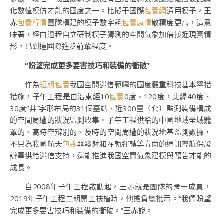
化數值模仿才能的國度之一。比擬于國際
包養網
通用模子，王
赤
包養行情
團隊構建的模子數字耗
包養感情
散精度更高，這意
味著，經由過程自立研制模子猜測的空間氣象加倍接近現實情
形，已到達國際進步前輩程度。
“盼望完成更多要害技巧和裝備的衝破”
作為
短期包養
我國空間迷信範疇的國度嚴重科技基本舉措
措施，子午工程是由沿東經10
包養
0度、120度，北緯40度、
30度“井”字形布局的31個臺站、近300臺（套）監測裝備構成
的空間周遭的狀況監測收集。子午工程供給的中國地域全域籠
罩的、高時空辨別的、及時的空間周遭的狀況地基監測數據，
不只為我國航天
包養
器發射和在軌運轉等方面的通訊導航保證
辦事供給迷信支持，還能推進我國空間氣象建模與預告才能的
成長。
自2008年子午工程啟動起，王赤就是團隊的骨干成員，
2019年子午工程二期開工扶植時，他擔負總批示。“我們盼望
完成更多要害技巧和裝備的衝破。”王赤說。