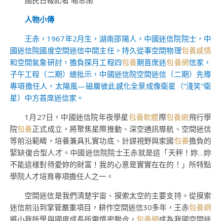
國民日報記者 喻思南
人物小傳
王赤，1967年2月生，湖南邵陽人，中國迷信院院士，中
國迷信院國度空間迷信中間主任。持久從事空間物理
包養感情
和空間氣象研討，擔負探月工程四
包養
期首席迷
包養網
信家，
子午工程（二期）總批示，中國迷信院空間迷信（二期）先導
專項擔任人，太陽風—磁層彼此感化全景成像衛星（“淺笑”衛
星）中方首席迷信家。
1月27日，中國迷信院年夜學星
包養軟體
際
包養網
飛行學
院
包養
正式成立，將聚焦星際推動、深空通訊導航、空間迷信
等前沿範疇，培養兼具扎實功底、計謀視野與家國
包養
擔負的
緊缺復合型人才。中國迷信院院士王赤就是這「天秤！妳…妳
不能這樣對待愛妳的財富！我的心意是實實在在的！」所特點
學院人才培育專項擔任人之一。
空間迷信是我們清楚宇宙、摸索太空的主要支持。從摸索
迷信前沿到掌管嚴重項目，耕作空間迷信30多年，王赤
包養網
將小我所學與國度成長所需慎密聯合，
包養網
成為我國空間迷