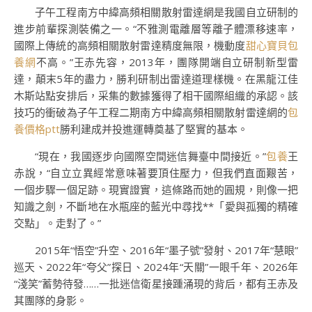
子午工程南方中緯高頻相關散射雷達網是我國自立研制的
進步前輩探測裝備之一。“不雅測電離層等離子體漂移速率，
國際上傳統的高頻相關散射雷達精度無限，機動度
甜心寶貝包
養網
不高。”王赤先容，2013年，團隊開端自立研制新型雷
達，顛末5年的盡力，勝利研制出雷達道理樣機。在黑龍江佳
木斯站點安排后，采集的數據獲得了相干國際組織的承認。該
技巧的衝破為子午工程二期南方中緯高頻相關散射雷達網的
包
養價格ptt
勝利建成并投進運轉奠基了堅實的基本。
“現在，我國逐步向國際空間迷信舞臺中間接近。”
包養
王
赤說，“自立立異經常意味著要頂住壓力，但我們直面艱苦，
一個步驟一個足跡。現實證實，這條路而她的圓規，則像一把
知識之劍，不斷地在水瓶座的藍光中尋找**「愛與孤獨的精確
交點」。走對了。”
2015年“悟空”升空、2016年“墨子號”發射、2017年“慧眼”
巡天、2022年“夸父”探日、2024年“天關”一眼千年、2026年
“淺笑”蓄勢待發……一批迷信衛星接踵涌現的背后，都有王赤及
其團隊的身影。