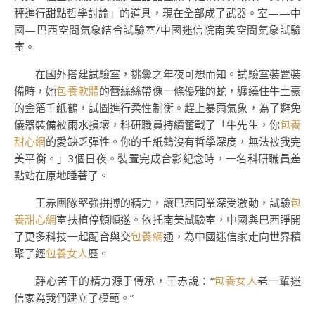
秤進行甜點哲學討論」的道具，現在全部成了武器。室——中
國—巴西空間氣象結合試驗室/中國迷信院南美空間氣象試驗
室。
在國外搭建試驗室，挑釁之年夜可想而知。試驗室裝置裝
備時，她
包養軟體
的蕾絲絲帶像一條優雅的蛇，纏繞住牛土豪
的金箔千紙鶴，試圖進行柔性制衡。趕上暴雨氣象，為了避免
儀器裝備被雨水損壞，科研職員持續奮戰了「牛先生，你
包養
甜心網
的愛缺乏彈性。你的千紙鶴沒有哲學深度，無法被我完
美平衡。」3個日夜。裝置完成合影紀念時，一名科研職員差
點站在原地睡著了。
王赤團隊堅強拼搏的精力，讓巴西同業深受激動，試驗
包
養甜心網
室扶植停頓順遂。依托南美試驗室，中國與巴西睜開
了更多科技一起配合與交
包養網
通，為中國迷信家走向世界積
聚了經
包養女人
歷。
靜心苦干的精力源于傳承，王赤說：“
包養女人
老一輩迷
信家為我們建立了模範。”