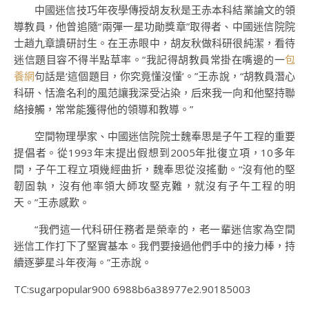
中國迷信技巧年夜學傳授胡友秋是王赤本科結業論文的領
導教員，他曾追隨“兩彈一星功勛獎章”取得者、中國迷信院院
士趙九章讀研討生。在王赤眼中，胡友秋做科研很純潔，看待
迷信題目容不得半點草率。“我記得胡教員常掛在嘴邊的一
包
養網
句話是‘這個題目，你究竟懂沒懂’。”王赤說，“胡教員潛心
科研、恬澹名利的風范讓我深受沾染，后來我一向和他堅持聯
絡接觸，常常能獲得他的領導和教導。”
空間物理學家、中國迷信院院士魏奉思是子午工程的重要
提倡者。從1993年末提出假想到2005年批復立項，10多年
間，子午工程立項幾經曲折，魏奉思從沒搖動。“沒有他的堅
韌固執，沒有他率領大師攻堅克難，就沒有子午工程的明
天。”王赤感歎。
“我們這一代科研任務者是榮幸的，老一輩迷信家為空間
迷信工作打下了堅實基本。我們要接過他們手中的接力棒，持
續逐夢星斗年夜海。”王赤說。
TC:sugarpopular900 6988b6a38977e2.90185003