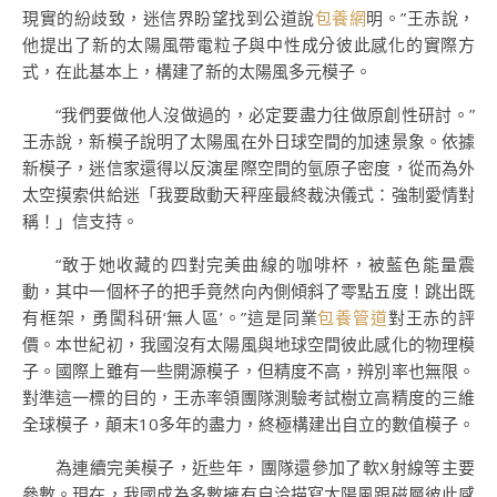
現實的紛歧致，迷信界盼望找到公道說
包養網
明。”王赤說，
他提出了新的太陽風帶電粒子與中性成分彼此感化的實際方
式，在此基本上，構建了新的太陽風多元模子。
“我們要做他人沒做過的，必定要盡力往做原創性研討。”
王赤說，新模子說明了太陽風在外日球空間的加速景象。依據
新模子，迷信家還得以反演星際空間的氫原子密度，從而為外
太空摸索供給迷「我要啟動天秤座最終裁決儀式：強制愛情對
稱！」信支持。
“敢于她收藏的四對完美曲線的咖啡杯，被藍色能量震
動，其中一個杯子的把手竟然向內側傾斜了零點五度！跳出既
有框架，勇闖科研‘無人區’。”這是同業
包養管道
對王赤的評
價。本世紀初，我國沒有太陽風與地球空間彼此感化的物理模
子。國際上雖有一些開源模子，但精度不高，辨別率也無限。
對準這一標的目的，王赤率領團隊測驗考試樹立高精度的三維
全球模子，顛末10多年的盡力，終極構建出自立的數值模子。
為連續完美模子，近些年，團隊還參加了軟X射線等主要
參數。現在，我國成為多數擁有自洽描寫太陽風跟磁層彼此感