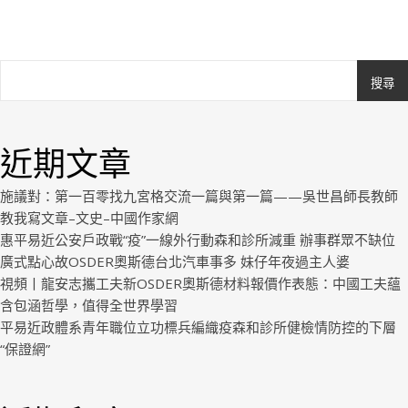
搜尋
Ashe
由
WP
近期文章
Royal
.
施議對：第一百零找九宮格交流一篇與第一篇——吳世昌師長教師
教我寫文章–文史–中國作家網
惠平易近公安戶政戰“疫”一線外行動森和診所減重 辦事群眾不缺位
廣式點心故OSDER奧斯德台北汽車事多 妹仔年夜過主人婆
視頻丨龍安志攜工夫新OSDER奧斯德材料報價作表態：中國工夫蘊
含包涵哲學，值得全世界學習
平易近政體系青年職位立功標兵編織疫森和診所健檢情防控的下層
“保證網”