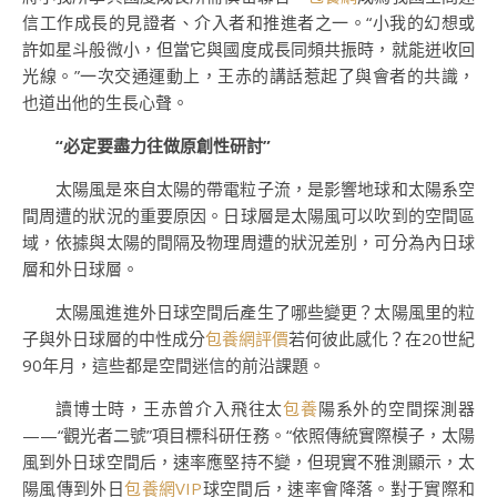
信工作成長的見證者、介入者和推進者之一。“小我的幻想或
許如星斗般微小，但當它與國度成長同頻共振時，就能迸收回
光線。”一次交通運動上，王赤的講話惹起了與會者的共識，
也道出他的生長心聲。
“必定要盡力往做原創性研討”
太陽風是來自太陽的帶電粒子流，是影響地球和太陽系空
間周遭的狀況的重要原因。日球層是太陽風可以吹到的空間區
域，依據與太陽的間隔及物理周遭的狀況差別，可分為內日球
層和外日球層。
太陽風進進外日球空間后產生了哪些變更？太陽風里的粒
子與外日球層的中性成分
包養網評價
若何彼此感化？在20世紀
90年月，這些都是空間迷信的前沿課題。
讀博士時，王赤曾介入飛往太
包養
陽系外的空間探測器
——“觀光者二號”項目標科研任務。“依照傳統實際模子，太陽
風到外日球空間后，速率應堅持不變，但現實不雅測顯示，太
陽風傳到外日
包養網VIP
球空間后，速率會降落。對于實際和