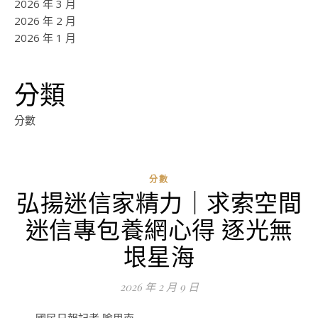
2026 年 3 月
2026 年 2 月
2026 年 1 月
分類
分數
分數
弘揚迷信家精力｜求索空間
ad
迷信專包養網心得 逐光無
0
評
垠星海
論
2026 年 2 月 9 日