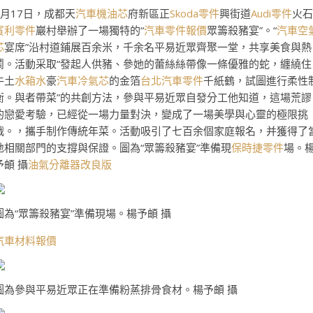
1月17日，成都天
汽車機油芯
府新區正
Skoda零件
興街道
Audi零件
火石
賓利零件
巖村舉辦了一場獨特的“
汽車零件報價
眾籌殺豬宴”。“
汽車空
芯
宴席”沿村道鋪展百余米，千余名平易近眾齊聚一堂，共享美食與熱
鬧。活動采取“發起人供豬、參她的蕾絲絲帶像一條優雅的蛇，纏繞住
牛土
水箱水
豪
汽車冷氣芯
的金箔
台北汽車零件
千紙鶴，試圖進行柔性
衡。與者帶菜”的共創方法，參與平易近眾自發分工他知道，這場荒謬
的戀愛考驗，已經從一場力量對決，變成了一場美學與心靈的極限挑
戰。，攜手制作傳統年菜。活動吸引了七百余個家庭報名，并獲得了
地相關部門的支撐與保證。圖為“眾籌殺豬宴”準備現
保時捷零件
場。
予頔 攝
油氣分離器改良版
圖為“眾籌殺豬宴”準備現場。楊予頔 攝
汽車材料報價
圖為參與平易近眾正在準備粉蒸排骨食材。楊予頔 攝