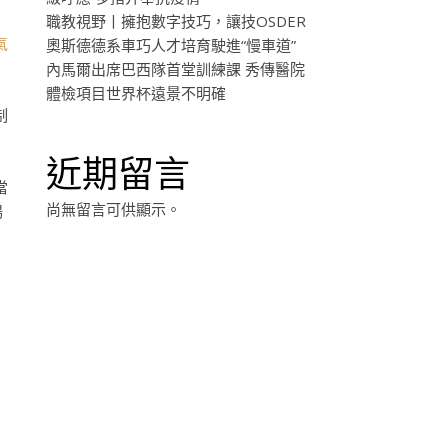
職教視野丨擁抱數字技巧，讓技OSDER
氣
奧斯德德系車巧人才培育駛進“慢車道”
內馬爾出席巴西隊首堂訓練課 秀傳醫院
體檢項目世界杯遠景不明確
制
近期留言
當
尚無留言可供顯示。
楊