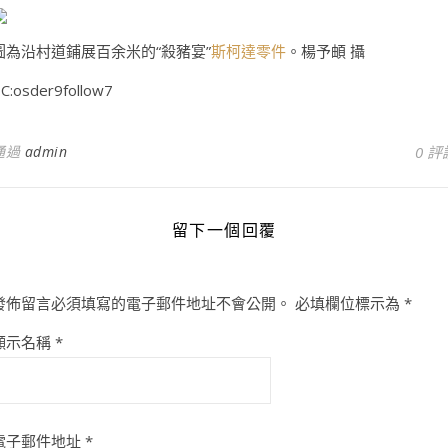
圖為沿村道鋪展百余米的“殺豬宴”
斯柯達零件
。楊予頔 攝
C:osder9follow7
通過
admin
0 評
留下一個回覆
發佈留言必須填寫的電子郵件地址不會公開。
必填欄位標示為
*
顯示名稱
*
電子郵件地址
*