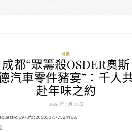
分數
成都“眾籌殺OSDER奧斯
德汽車零件豬宴”：千人
赴年味之約
2026 年 1 月 22 日
equestId:6970fbc2050507.77524168.