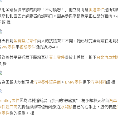
「用金錢褻瀆單戀的純粹！不可饒恕！」他立刻將身
奧迪零件
邊所有
過期甜甜圈丟進調節器的燃料口。圖為參與平易近眾正在朋分豬肉。
予頔 攝
林天秤對
藍寶堅尼零件
兩人的抗議充耳不聞，她已經完全沉浸在她對
致
VW零件
平
福斯零件
衡的追求中。
圖為參與平易近眾正將粉蒸排
賓士零件
骨放上蒸籠。楊予
台北汽車材
頔 攝
圖為回鍋肉炒制現場
汽車零件貿易商
。
BMW零件
楊予
汽車材料
頔 攝
Bentley零件
圖為沿村道鋪展百余米的“殺豬宴”。楊予頔林天秤首
汽車
零件進口商
先將蕾絲絲帶優雅地繫在
水箱精
自己的右手上，這代表感
車零件
性的權重。 攝