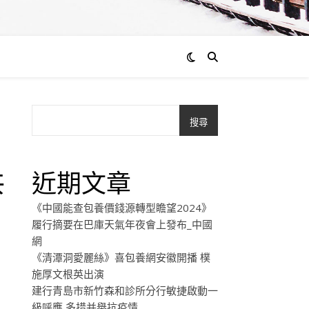
搜尋
共
近期文章
《中國能查包養價錢源轉型瞻望2024》
履行摘要在巴庫天氣年夜會上發布_中國
網
《清潭洞愛麗絲》喜包養網安徽開播 樸
施厚文根英出演
建行青島市新竹森和診所分行敏捷啟動一
級呼應 多措并舉抗疫情