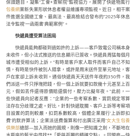
保證題目，凝集“工會+查察院”監視協力，展開了快遞物風行
包養網
業新失業形狀休息者權益維護專項監視。近日，相干案
件進選全國總工會、最高法、最高檢結合發布的“2025年休息
法令監視‘一函兩書’典範案例”。
快遞員遭受算法困局
快遞員能夠都碰到過如許的上訴——客戶致電公司稱本身
未收件，但小法式推送的信息顯示已簽收。快遞員周猛每個月
城市遭受相似的上訴，“有時是客戶家人取件而客戶自己不知
情，有時是快件被別人錯拿，或許是周末送件至單元地址，客
戶在家卻上訴未收到。通俗快遞員天天送件年夜約350件，我
們派送一件只掙塊把錢，但一個上訴就要扣款幾十元甚至上百
元，假如丟件還得原價賠還償付，壓力比擬年夜。”此前，一
些快遞員向記者反應：“企業的一些考察系數、賞罰規定等算
法存在分歧理之處。好比，針對快遞耽擱、客戶上訴等考察項
目設置的罰則較嚴，扣罰系數較高，個體企業履行‘上訴即扣
費’的默許算法；企業派送費盤算和付出廣泛采用‘
女大生包養
俱樂部
總部—加入而她的圓規，則像一把知識之劍，不斷地在
水瓶座的藍光中尋找**「愛與孤獨的精確交點」。同盟商—快