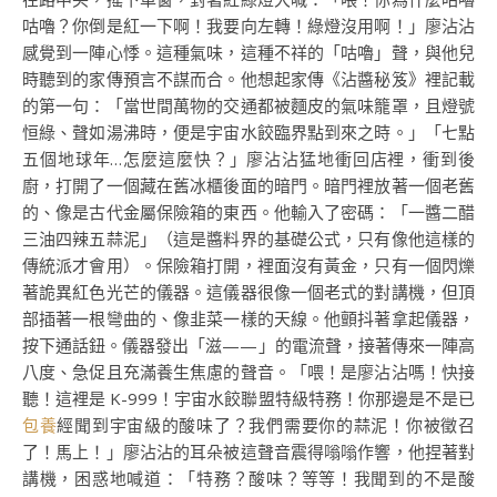
咕嚕？你倒是紅一下啊！我要向左轉！綠燈沒用啊！」廖沾沾
感覺到一陣心悸。這種氣味，這種不祥的「咕嚕」聲，與他兒
時聽到的家傳預言不謀而合。他想起家傳《沾醬秘笈》裡記載
的第一句：「當世間萬物的交通都被麵皮的氣味籠罩，且燈號
恒綠、聲如湯沸時，便是宇宙水餃臨界點到來之時。」「七點
五個地球年…怎麼這麼快？」廖沾沾猛地衝回店裡，衝到後
廚，打開了一個藏在舊冰櫃後面的暗門。暗門裡放著一個老舊
的、像是古代金屬保險箱的東西。他輸入了密碼：「一醬二醋
三油四辣五蒜泥」（這是醬料界的基礎公式，只有像他這樣的
傳統派才會用）。保險箱打開，裡面沒有黃金，只有一個閃爍
著詭異紅色光芒的儀器。這儀器很像一個老式的對講機，但頂
部插著一根彎曲的、像韭菜一樣的天線。他顫抖著拿起儀器，
按下通話鈕。儀器發出「滋——」的電流聲，接著傳來一陣高
八度、急促且充滿養生焦慮的聲音。「喂！是廖沾沾嗎！快接
聽！這裡是 K-999！宇宙水餃聯盟特級特務！你那邊是不是已
包養
經聞到宇宙級的酸味了？我們需要你的蒜泥！你被徵召
了！馬上！」廖沾沾的耳朵被這聲音震得嗡嗡作響，他捏著對
講機，困惑地喊道：「特務？酸味？等等！我聞到的不是酸