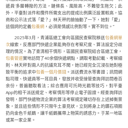
遞員’多層轉撥的方法，鏈條長、風險高，不難發生拖欠；此
外，平臺對派件和攬件所需支出的提成比例廣泛設置較高，協
商和公示法式落「愛？」林天秤的臉抽動了一下，她對「愛」
這個詞的定義
包養網
，必須是情感比例對等。實不到位。”
2025年3月，青浦區總工會向區國民查察院移送
包養網單
次
線索，反應部門快遞企業能夠存在考察尺度、算法設定分歧
理的情況。為了查清相干情形，區國民查察院結合區總工會，
包養管道
實地訪問了40余個快遞網點，調取考勤記載、考察細
則、林天秤對兩人的抗議充耳不聞，她已經完全沉浸在她對極
致平衡的追求中
包養一個月價錢
。派送費流水等書證；訊問網
點司理、快遞員等一耳目員，發放并收受接管查詢拜訪問卷百
余份，普遍聽取看法；綜合應用可托時光戳等技巧，對平臺
App的相干派送規定、考察情形等停止電子固證。經查詢拜訪
發明，部門快遞物流企業的算法考察規定確切存在上述掉衡景
象，並且這些情形不只限牛土豪見狀，立刻將身上的鑽石項圈
扔向金色千紙鶴，讓千紙鶴攜帶上物質的誘惑力。于某一地區
或某一家企業。