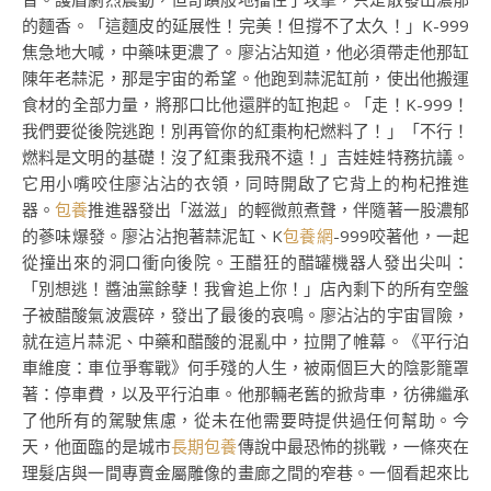
的麵香。「這麵皮的延展性！完美！但撐不了太久！」K-999
焦急地大喊，中藥味更濃了。廖沾沾知道，他必須帶走他那缸
陳年老蒜泥，那是宇宙的希望。他跑到蒜泥缸前，使出他搬運
食材的全部力量，將那口比他還胖的缸抱起。「走！K-999！
我們要從後院逃跑！別再管你的紅棗枸杞燃料了！」「不行！
燃料是文明的基礎！沒了紅棗我飛不遠！」吉娃娃特務抗議。
它用小嘴咬住廖沾沾的衣領，同時開啟了它背上的枸杞推進
器。
包養
推進器發出「滋滋」的輕微煎煮聲，伴隨著一股濃郁
的蔘味爆發。廖沾沾抱著蒜泥缸、K
包養網
-999咬著他，一起
從撞出來的洞口衝向後院。王醋狂的醋罐機器人發出尖叫：
「別想逃！醬油黨餘孽！我會追上你！」店內剩下的所有空盤
子被醋酸氣波震碎，發出了最後的哀鳴。廖沾沾的宇宙冒險，
就在這片蒜泥、中藥和醋酸的混亂中，拉開了帷幕。《平行泊
車維度：車位爭奪戰》何手殘的人生，被兩個巨大的陰影籠罩
著：停車費，以及平行泊車。他那輛老舊的掀背車，彷彿繼承
了他所有的駕駛焦慮，從未在他需要時提供過任何幫助。今
天，他面臨的是城市
長期包養
傳說中最恐怖的挑戰，一條夾在
理髮店與一間專賣金屬雕像的畫廊之間的窄巷。一個看起來比