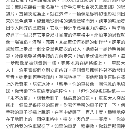
是：無限次觀看一部名為**《新手泊車七百次失敗集錦》的紀
錄片，直到哭泣為止。就在這時，一輛像是從科幻電影裡開出
來的黑色跑車，優雅地從網格的邊緣漂移而過。跑車的輪胎發
出令人陶醉的摩擦聲，它以一種近乎蔑視重力的姿態，精準地
停進了一個只有它車身尺寸寬度的停車格中。那泊車的過程就
像一場舞蹈，流暢、完美，且毫無任何多餘的動作**。跑車的
駕駛座上走出一個全身黑色皮衣的女人，她戴著一副透明護目
鏡，冷酷地朝著何手殘的方向走來。她的步伐優雅而精準，每
一步都像是被測量過一樣，完美地落在網格線上。「車影大
人！」泊車警察們立刻立正站好，連測量尺都顫抖著不敢發出
聲音。她走到何手殘面前，輕蔑地掃了一眼他那輛垂直貼在牆
上的掀背車，語氣冰冷。「新手，你的車技像一團混亂的毛線
球。你污染了泊車維度的純粹性。」「但你的後視鏡貼紙——
『永不放棄』，讓我看到了一絲愚蠢的勇氣。」車影大人突然
掏出一個像是遙控器的裝置，對著何手殘的車子按了一下。何
手殘的車子從牆上脫落，在空中旋轉了一百八十度，穩穩地停
在了地面上的一個停車格中。這次，夾角是——零度。「你被
分配給我的泊車學徒了。如果泊車是一種宗教，你就是那個連