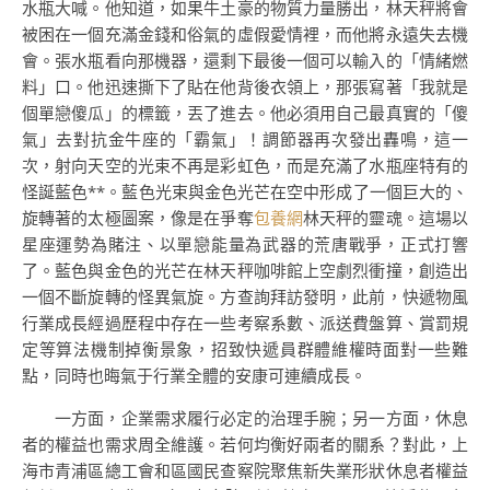
水瓶大喊。他知道，如果牛土豪的物質力量勝出，林天秤將會
被困在一個充滿金錢和俗氣的虛假愛情裡，而他將永遠失去機
會。張水瓶看向那機器，還剩下最後一個可以輸入的「情緒燃
料」口。他迅速撕下了貼在他背後衣領上，那張寫著「我就是
個單戀傻瓜」的標籤，丟了進去。他必須用自己最真實的「傻
氣」去對抗金牛座的「霸氣」！調節器再次發出轟鳴，這一
次，射向天空的光束不再是彩虹色，而是充滿了水瓶座特有的
怪誕藍色**。藍色光束與金色光芒在空中形成了一個巨大的、
旋轉著的太極圖案，像是在爭奪
包養網
林天秤的靈魂。這場以
星座運勢為賭注、以單戀能量為武器的荒唐戰爭，正式打響
了。藍色與金色的光芒在林天秤咖啡館上空劇烈衝撞，創造出
一個不斷旋轉的怪異氣旋。方查詢拜訪發明，此前，快遞物風
行業成長經過歷程中存在一些考察系數、派送費盤算、賞罰規
定等算法機制掉衡景象，招致快遞員群體維權時面對一些難
點，同時也晦氣于行業全體的安康可連續成長。
一方面，企業需求履行必定的治理手腕；另一方面，休息
者的權益也需求周全維護。若何均衡好兩者的關系？對此，上
海市青浦區總工會和區國民查察院聚焦新失業形狀休息者權益