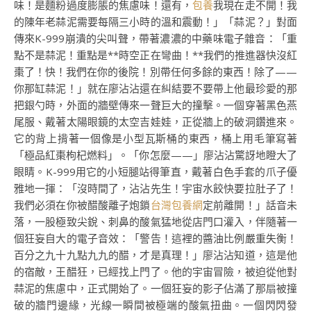
味！是麵粉過度膨脹的焦慮味！還有，
包養
我現在走不開！我
的陳年老蒜泥需要每隔三小時的溫和震動！」「蒜泥？」對面
傳來K-999崩潰的尖叫聲，帶著濃濃的中藥味電子雜音：「重
點不是蒜泥！重點是**時空正在彎曲！**我們的推進器快沒紅
棗了！快！我們在你的後院！別帶任何多餘的東西！除了——
你那缸蒜泥！」就在廖沾沾還在糾結要不要帶上他最珍愛的那
把銀勺時，外面的牆壁傳來一聲巨大的撞擊。一個穿著黑色燕
尾服、戴著太陽眼鏡的太空吉娃娃，正從牆上的破洞鑽進來。
它的背上揹著一個像是小型瓦斯桶的東西，桶上用毛筆寫著
「極品紅棗枸杞燃料」。「你怎麼——」廖沾沾驚訝地瞪大了
眼睛。K-999用它的小短腿站得筆直，戴著白色手套的爪子優
雅地一揮：「沒時間了，沾沾先生！宇宙水餃快要拉肚子了！
我們必須在你被醋酸離子炮鎖
台灣包養網
定前離開！」話音未
落，一股極致尖銳、刺鼻的酸氣猛地從店門口灌入，伴隨著一
個狂妄自大的電子音效：「警告！這裡的醬油比例嚴重失衡！
百分之九十九點九九的醋，才是真理！」廖沾沾知道，這是他
的宿敵，王醋狂，已經找上門了。他的宇宙冒險，被迫從他對
蒜泥的焦慮中，正式開始了。一個狂妄的影子佔滿了那扇被撞
破的牆門邊緣，光線一瞬間被極端的酸氣扭曲。一個閃閃發