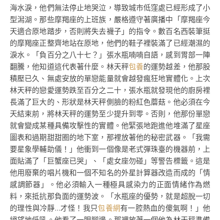
海水淚，他們無法停止地哭泣，導致城市低窪處已經形成了小
型潟湖。那些摩羯座的上班族，嚴格遵守著廣播中「摩羯座今
天適合原地踏步，否則將失去襪子」的指令。數百名西裝筆挺
的摩羯座正整齊地站在原地，他們的鞋子裡裝滿了已經潮濕的
淚水。「負百分之八十七？」張水瓶喃喃自語，感到胃部一陣
翻騰，他知道這代表著什麼。林天秤
包養
的運勢越差，他那股
積壓已久、無處安放的單戀能量就會越發瘋狂地實體化。上次
林天秤的戀愛運勢跌至百分之二十，張水瓶就發現他的廚房裡
長滿了巨大的、形狀是林天秤側臉的粉紅色蘑菇。他必須在今
天結束前，將林天秤的運勢至少提升到零。否則，他那份單戀
就會變成某種具備攻擊性的實體。他緊張地跑進他堆滿了星座
圖表和過期甜甜圈的地下室，那裡放著他的秘密武器。「我需
要星象學輔助儀！」他衝到一個像是老式彈珠臺的機器前，上
面貼滿了「巨蟹座已哭」、「處女座勿碰」等警告標籤。這是
他用廢棄的唱片機和一個不知名的外星計算器改造而成的「情
感調節器」。他必須輸入一種極具感染力的正面情緒作為燃
料，來抵抗那負面的運勢波。「水瓶座的優勢，就是超脫一切
的理性與冷靜…才怪！我只
包養網
有一腔熱血的傻氣啊！」他
絕望地低吼。他看了一眼腳邊。那裡放著一個他為林天秤準備