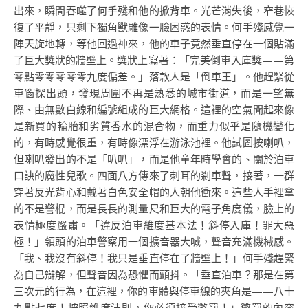
出來，瞬間吞噬了何手殘和他的掀背車。光芒消失後，窄巷恢
復了平靜，只剩下獨角獸雕像一臉困惑的表情。何手殘感覺一
陣天旋地轉，等他回過神來，他的車子竟然垂直停在一個貼滿
了巨大獎狀的牆壁上。獎狀上寫著：「完美倒車入庫獎——第
零點零零零零零九度偏差。」落款人是「倒車王」。他趕緊從
車窗探出頭，發現周圍不再是熟悉的城市街道，而是一望無
際、由無數白線和編號組成的巨大網格。這裡的空氣聞起來像
是新買的輪胎和劣質香水的混合物，而重力似乎是隨機變化
的，有時感覺很重，有時像漂浮在游泳池裡。他試圖按喇叭，
但喇叭發出的不是「叭叭」，而是他童年時學會的、關於泊車
口訣的魔性兒歌。四面八方傳來了刺耳的剎車聲，接著，一群
穿著反光背心和戴著白色安全帽的人朝他衝來。這些人手裡拿
的不是警棍，而是長長的測量尺和巨大的電子角度儀，臉上的
表情極度嚴肅。「違反泊車維度基本法！斜停入庫！罪大惡
極！」領頭的泊車警察用一個擴音器大喊，聲音充滿機械感。
「我、我沒有斜停！我只是垂直停在了牆壁上！」何手殘趕緊
為自己辯解，但聲音因為恐懼而顫抖。「垂直泊車？那是在第
三次元的行為，在這裡，你的車體與停車線的夾角是——八十
九點七度！按照維度法則，你必須接受懲罰！」懲罰的內容