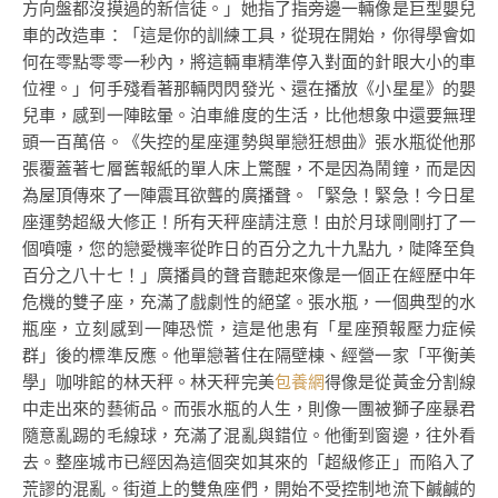
方向盤都沒摸過的新信徒。」她指了指旁邊一輛像是巨型嬰兒
車的改造車：「這是你的訓練工具，從現在開始，你得學會如
何在零點零零一秒內，將這輛車精準停入對面的針眼大小的車
位裡。」何手殘看著那輛閃閃發光、還在播放《小星星》的嬰
兒車，感到一陣眩暈。泊車維度的生活，比他想象中還要無理
頭一百萬倍。《失控的星座運勢與單戀狂想曲》張水瓶從他那
張覆蓋著七層舊報紙的單人床上驚醒，不是因為鬧鐘，而是因
為屋頂傳來了一陣震耳欲聾的廣播聲。「緊急！緊急！今日星
座運勢超級大修正！所有天秤座請注意！由於月球剛剛打了一
個噴嚏，您的戀愛機率從昨日的百分之九十九點九，陡降至負
百分之八十七！」廣播員的聲音聽起來像是一個正在經歷中年
危機的雙子座，充滿了戲劇性的絕望。張水瓶，一個典型的水
瓶座，立刻感到一陣恐慌，這是他患有「星座預報壓力症候
群」後的標準反應。他單戀著住在隔壁棟、經營一家「平衡美
學」咖啡館的林天秤。林天秤完美
包養網
得像是從黃金分割線
中走出來的藝術品。而張水瓶的人生，則像一團被獅子座暴君
隨意亂踢的毛線球，充滿了混亂與錯位。他衝到窗邊，往外看
去。整座城市已經因為這個突如其來的「超級修正」而陷入了
荒謬的混亂。街道上的雙魚座們，開始不受控制地流下鹹鹹的