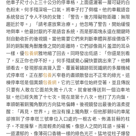
他車子尺寸小上三十公分的停車格，上面還灑著一層可疑的白
色粉末。何手殘深吸一口氣。將車子打了倒檔。他的車載語音
系統發出了令人不快的女聲：「警告，後方障礙物距離：無限
趨近於零。」「請考慮放棄治療。」他忽略了警告，開始緩慢
地倒車。他最討厭的不是語音系統，而是那兩塊永遠在關鍵時
刻自動收折的後視鏡。當他需要它們來判斷車體與那座價值不
菲的銅製獨角獸雕像之間的距離時，它們卻像兩片羞澀的耳朵
一樣，優
包養網
雅地縮了回去。同時發出低語：「你還是別看
了，反正你也停不好。」何手殘感覺心臟快要跳出來了。他轉
頭看去，發現那座高聳入雲、覆蓋著鏽跡斑斑鐵網的多層機械
式停車塔，正在那
包養
片窄巷的盡頭散發出不正常的綠光。這
棟停車塔是個異類
包養網
，它的三號車位始終空著，並且傳說
只要有人敢在它面前失敗十八次，就會被傳送到一個泊車地
獄。他已經失敗了十七次。現在是第十八次。他打了方向盤，
車頭朝著銅獨角獸的方向猛地偏轉。後視鏡發出最後的溫柔提
醒：「再見，世界。」他沒有撞上獨角獸，但他那顫抖的車尾
卻擦到了停車塔三號車位入口處的一根古老、佈滿苔蘚的柱
子。不是撞擊，而是輕柔的碰觸，像戀人之間的耳語。接著，
一道濃郁的、像薄荷口香糖一樣的綠色光芒。猛地從柱子爆發