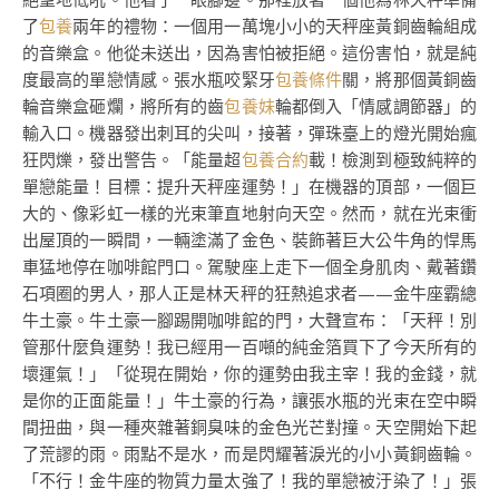
了
包養
兩年的禮物：一個用一萬塊小小的天秤座黃銅齒輪組成
的音樂盒。他從未送出，因為害怕被拒絕。這份害怕，就是純
度最高的單戀情感。張水瓶咬緊牙
包養條件
關，將那個黃銅齒
輪音樂盒砸爛，將所有的齒
包養妹
輪都倒入「情感調節器」的
輸入口。機器發出刺耳的尖叫，接著，彈珠臺上的燈光開始瘋
狂閃爍，發出警告。「能量超
包養合約
載！檢測到極致純粹的
單戀能量！目標：提升天秤座運勢！」在機器的頂部，一個巨
大的、像彩虹一樣的光束筆直地射向天空。然而，就在光束衝
出屋頂的一瞬間，一輛塗滿了金色、裝飾著巨大公牛角的悍馬
車猛地停在咖啡館門口。駕駛座上走下一個全身肌肉、戴著鑽
石項圈的男人，那人正是林天秤的狂熱追求者——金牛座霸總
牛土豪。牛土豪一腳踢開咖啡館的門，大聲宣布：「天秤！別
管那什麼負運勢！我已經用一百噸的純金箔買下了今天所有的
壞運氣！」「從現在開始，你的運勢由我主宰！我的金錢，就
是你的正面能量！」牛土豪的行為，讓張水瓶的光束在空中瞬
間扭曲，與一種夾雜著銅臭味的金色光芒對撞。天空開始下起
了荒謬的雨。雨點不是水，而是閃耀著淚光的小小黃銅齒輪。
「不行！金牛座的物質力量太強了！我的單戀被汙染了！」張