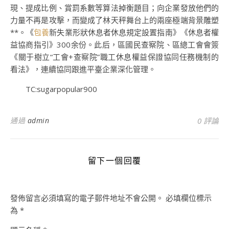
現、提成比例、賞罰系數等算法掉衡題目；向企業發放他們的
力量不再是攻擊，而變成了林天秤舞台上的兩座極端背景雕塑
**。《
包養
新失業形狀休息者休息規定設置指南》《休息者權
益協商指引》300余份。此后，區國民查察院、區總工會會簽
《關于樹立“工會+查察院”職工休息權益保證協同任務機制的
看法》，連續協同跟進平臺企業深化管理。
TC:sugarpopular900
通過
admin
0 評論
留下一個回覆
發佈留言必須填寫的電子郵件地址不會公開。
必填欄位標示
為
*