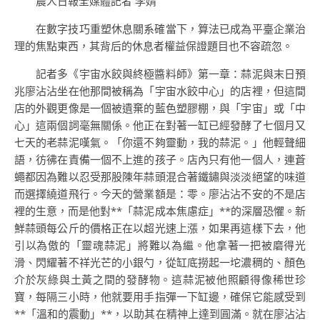
農人日報全媒體記者 李婧
在數字技巧重塑休息關系確當下，算法已成為平臺企業治
理的焦點東西，其背后的休息者權益保證題目也不容疏忽。
記者多《宇宙水餃與終極醬料師》第一章：蒜泥與末日預
兆廖沾沾坐在他那間被稱為「宇宙水餃中心」的店裡，但這間
店的外觀更像是一個被遺棄的藍色塑膠棚，與「宇宙」或「中
心」這兩個詞毫無關係。他正在對著一缸已經發酵了七個月又
七天的老蒜泥嘆氣。「你還不夠靈動，我的蒜泥。」他輕聲細
語，彷彿在責備一個不上進的孩子。店內只有他一個人，連蒼
蠅都因為難以忍受那股陳年蒜頭混合著鐵鏽與淡淡絕望的味道
而選擇繞道飛行。今天的營業額是：零。廖沾沾不安的不是店
裡的生意，而是他對**「蒜泥成本焦慮症」**的深層恐懼。新
鮮蒜頭每公斤的價格正在以超光速上漲，如果再這樣下去，他
引以為傲的「靈魂蒜泥」將難以為繼。他拿著一把被磨得光
滑、閃耀著不祥光芒的小銀勺，從缸底撈起一坨濃稠的、顏色
介於灰綠與土黃之間的發酵物。這蒜泥被他照顧得像稀世珍
寶，每隔三小時，他就要用手指彈一下缸邊，確保它能感受到
**「溫和的震動」**，以助其在精神上達到圓滿。就在廖沾沾