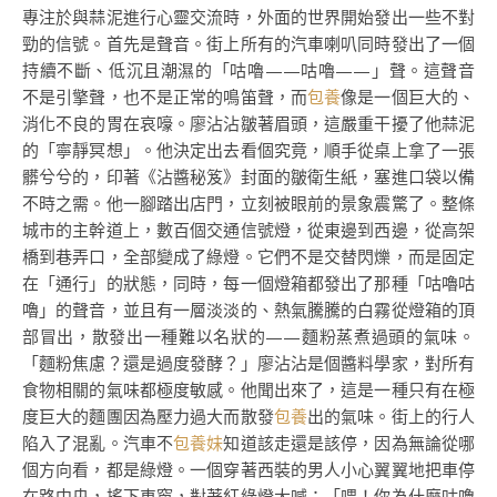
專注於與蒜泥進行心靈交流時，外面的世界開始發出一些不對
勁的信號。首先是聲音。街上所有的汽車喇叭同時發出了一個
持續不斷、低沉且潮濕的「咕嚕——咕嚕——」聲。這聲音
不是引擎聲，也不是正常的鳴笛聲，而
包養
像是一個巨大的、
消化不良的胃在哀嚎。廖沾沾皺著眉頭，這嚴重干擾了他蒜泥
的「寧靜冥想」。他決定出去看個究竟，順手從桌上拿了一張
髒兮兮的，印著《沾醬秘笈》封面的皺衛生紙，塞進口袋以備
不時之需。他一腳踏出店門，立刻被眼前的景象震驚了。整條
城市的主幹道上，數百個交通信號燈，從東邊到西邊，從高架
橋到巷弄口，全部變成了綠燈。它們不是交替閃爍，而是固定
在「通行」的狀態，同時，每一個燈箱都發出了那種「咕嚕咕
嚕」的聲音，並且有一層淡淡的、熱氣騰騰的白霧從燈箱的頂
部冒出，散發出一種難以名狀的——麵粉蒸煮過頭的氣味。
「麵粉焦慮？還是過度發酵？」廖沾沾是個醬料學家，對所有
食物相關的氣味都極度敏感。他聞出來了，這是一種只有在極
度巨大的麵團因為壓力過大而散發
包養
出的氣味。街上的行人
陷入了混亂。汽車不
包養妹
知道該走還是該停，因為無論從哪
個方向看，都是綠燈。一個穿著西裝的男人小心翼翼地把車停
在路中央，搖下車窗，對著紅綠燈大喊：「喂！你為什麼咕嚕