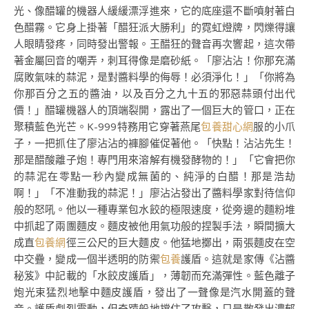
光、像醋罐的機器人緩緩漂浮進來，它的底座還不斷噴射著白
色醋霧。它身上掛著「醋狂派大勝利」的霓虹燈牌，閃爍得讓
人眼睛發疼，同時發出警報。王醋狂的聲音再次響起，這次帶
著金屬回音的嘲弄，刺耳得像是磨砂紙。「廖沾沾！你那充滿
腐敗氣味的蒜泥，是對醬料學的侮辱！必須淨化！」「你將為
你那百分之五的醬油，以及百分之九十五的邪惡蒜頭付出代
價！」醋罐機器人的頂端裂開，露出了一個巨大的管口，正在
聚積藍色光芒。K-999特務用它穿著燕尾
包養甜心網
服的小爪
子，一把抓住了廖沾沾的褲腳催促著他。「快點！沾沾先生！
那是醋酸離子炮！專門用來溶解有機發酵物的！」「它會把你
的蒜泥在零點一秒內變成無菌的、純淨的白醋！那是浩劫
啊！」「不准動我的蒜泥！」廖沾沾發出了醬料學家對待信仰
般的怒吼。他以一種專業包水餃的極限速度，從旁邊的麵粉堆
中抓起了兩團麵皮。麵皮被他用氣功般的捏製手法，瞬間擴大
成直
包養網
徑三公尺的巨大麵皮。他猛地擲出，兩張麵皮在空
中交疊，變成一個半透明的防禦
包養
護盾。這就是家傳《沾醬
秘笈》中記載的「水餃皮護盾」，薄韌而充滿彈性。藍色離子
炮光束猛烈地擊中麵皮護盾，發出了一聲像是汽水開蓋的聲
音。護盾劇烈震動，但奇蹟般地擋住了攻擊，只是散發出濃郁