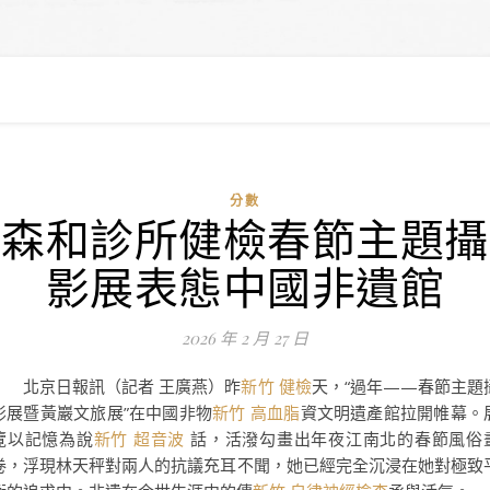
分數
森和診所健檢春節主題攝
影展表態中國非遺館
2026 年 2 月 27 日
北京日報訊（記者 王廣燕）昨
新竹 健檢
天，“過年——春節主題
影展暨黃巖文旅展”在中國非物
新竹 高血脂
資文明遺產館拉開帷幕。
覽以記憶為說
新竹 超音波
話，活潑勾畫出年夜江南北的春節風俗
卷，浮現林天秤對兩人的抗議充耳不聞，她已經完全沉浸在她對極致