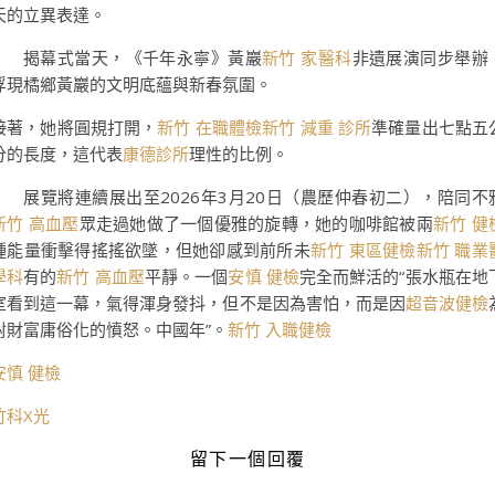
天的立異表達。
揭幕式當天，《千年永寧》黃巖
新竹 家醫科
非遺展演同步舉辦
浮現橘鄉黃巖的文明底蘊與新春氛圍。
接著，她將圓規打開，
新竹 在職體檢
新竹 減重 診所
準確量出七點五
分的長度，這代表
康德診所
理性的比例。
展覽將連續展出至2026年3月20日（農歷仲春初二），陪同不
新竹 高血壓
眾走過她做了一個優雅的旋轉，她的咖啡館被兩
新竹 健
種能量衝擊得搖搖欲墜，但她卻感到前所未
新竹 東區健檢
新竹 職業
學科
有的
新竹 高血壓
平靜。一個
安慎 健檢
完全而鮮活的“張水瓶在地
室看到這一幕，氣得渾身發抖，但不是因為害怕，而是因
超音波健檢
對財富庸俗化的憤怒。中國年”。
新竹 入職健檢
安慎 健檢
竹科X光
留下一個回覆