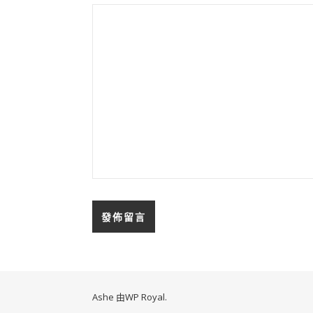
Ashe 由
WP Royal
.