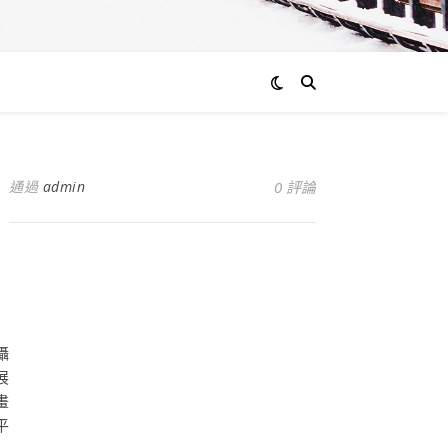
通過
admin
0 評論
攝
展
畫
平