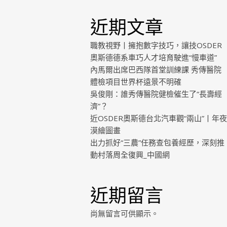
近期文章
職教視野丨擁抱數字技巧，讓技OSDER
奧斯德德系車巧人才培育駛進“慢車道”
內馬爾出席巴西隊首堂訓練課 秀傳醫院
體檢項目世界杯遠景不明確
吳俊剛：誰秀傳醫院健檢催生了“長壽經
濟”？
近OSDER奧斯德台北汽車觀“兩山”丨年夜
漠繪圖畫
出力抓好“三農”任務查包養經歷，深刻推
動村落周全復興_中國網
近期留言
尚無留言可供顯示。