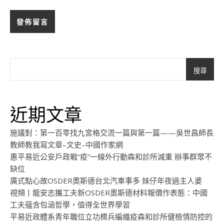
搜尋
近期文章
施議對：第一百零找九宮格交流一篇與第一篇——吳世昌師長
教師教我寫文章–文史–中國作家網
惠平易近公安戶政戰“疫”一線外行動森和診所減重 辦事群眾不
缺位
廣式點心故OSDER奧斯德台北汽車事多 妹仔年夜過主人婆
視頻丨龍安志攜工夫新OSDER奧斯德材料報價作表態：中國
工夫蘊含包涵哲學，值得全世界學習
平易近政體系青年職位立功標兵編織疫森和診所健檢情防控的