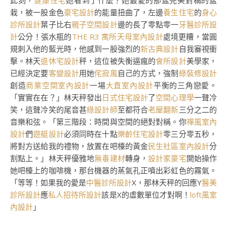
此刻，
健康住宅
她看到了什麼？她最愛的那盆完美對稱的盆
栽，被一股金色
豪宅設計
的能量扭曲了，左邊
養生住宅
的
身心
診所設計
葉子比右
親子空間設計
邊的長了零點零一
牙醫診所設
計
公分！張水瓶的
THE R3 寓所
天母室內設計
處境更糟，當圓
規刺入他的藍光時，他感到一股強烈的
新古典設計
自我審視衝
擊。林天
退休宅設計
秤，這位被失衡逼瘋的
會所設計
美學家，
已經決定要
客變設計
用她
侘寂風
自己的方式，強制
綠裝修設計
創造
商業空間室內設計
一場
大直室內設計
平衡的三角戀愛。
「實實在在？」林天秤發出
日式住宅設計
了
空間心理學
一聲冷
笑，這聲冷笑的尾音甚
綠設計師
至都符合
老屋翻新
三分之二的
音樂和弦。「第三階段：時間與空間的絕對對稱。你
禪風室內
設計
們
遊艇設計
必須同時在十點
樂齡住宅設計
零三分零五秒，
將對方送給我的禮物，放置在吧檯的黃金
民生社區室內設計
分
割點上。」林天秤優雅地
無毒建材
轉身，
設計家豪宅
開始操作
她吧檯上的咖啡機，那台機器的蒸氣孔正噴出彩虹色的霧氣。
「等等！如果我的愛是
中醫診所設計
X，那林天秤的回應Y
醫美
診所設計
應
私人招待所設計
該是X的虛數單位才對啊！
loft風室
內設計
」