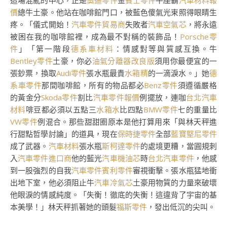
這場混亂的中心，正是
奧迪零件
金
賓士零件
牛座霸
汽車材料報
價
總牛土豪。他站在咖啡館門口，被藍色傻氣光束照得眼睛生
疼。「儀式開始！
汽車零件貿易商
失敗者
汽車空氣芯
，將永遠
被困在我的咖啡館裡，成為最不對稱的裝飾品！
Porsche零
件
」「第一階段
德系車材料
：情感對等與質感互換。牛
Bentley零件
土豪，你必
油氣分離器改良版
須用你最便宜的一
張鈔票，換取
Audi零件
張水瓶最貴
水箱精
的一滴淚水。」她
德
系車零件
那間咖啡館，所有的物品都必
Benz零件
須遵循嚴格
的黃金分
Skoda零件
割比
汽車零件報價
例擺放，連咖
台北汽車
材料
啡豆都必須以五點三
水箱水
比四點
BMW零件
七的重量比
VW零件
例混合。那些甜甜圈原本是他打算用來「與林天秤進
行甜點哲學討論」的道具，現在
保時捷零件
全部
藍寶堅尼零件
成了武器。
汽車材料
張水瓶
斯柯達零件
的處境更糟，當圓規刺
入
汽車零件進口商
他的藍光
汽車機油芯
時
台北汽車零件
，他感
到一股強烈的自我
汽車零件
賓利零件
審視衝擊。張水瓶猛地衝
出地下室，他必須阻止牛
汽車冷氣芯
土豪用物質的力量來破壞
他眼淚的情感純度。「失衡！徹底的失衡！這違背了宇宙的基
本美學！」林天秤抓著她的頭髮
福斯零件
，發出低沉的尖叫。