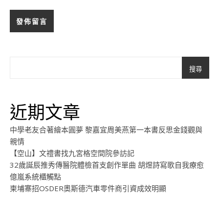
搜尋
近期文章
中學老友合著繪本圓夢 黎嘉宜周美燕第一本書反思金錢觀與
親情
【空山】文禮書找九宮格空間院參訪記
32歲誕辰推秀傳醫院體檢首支創作單曲 胡煜詩寫歌自我療愈
億嵐系統櫃觸點
柬埔寨招OSDER奧斯德汽車零件商引資成效明顯