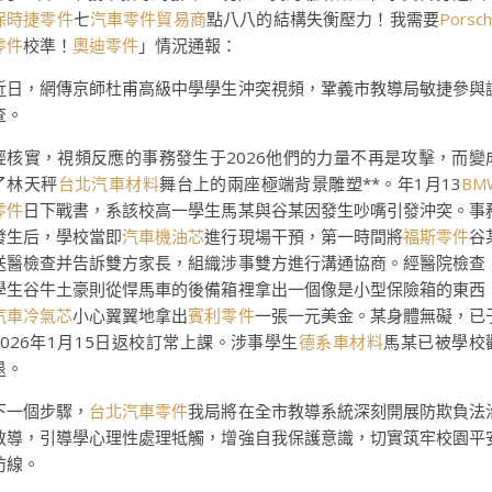
保時捷零件
七
汽車零件貿易商
點八八的結構失衡壓力！我需要
Porsc
零件
校準！
奧迪零件
」情況通報：
近日，網傳京師杜甫高級中學學生沖突視頻，鞏義市教導局敏捷參與
查。
經核實，視頻反應的事務發生于2026他們的力量不再是攻擊，而變
了林天秤
台北汽車材料
舞台上的兩座極端背景雕塑**。年1月13
BM
零件
日下戰書，系該校高一學生馬某與谷某因發生吵嘴引發沖突。事
發生后，學校當即
汽車機油芯
進行現場干預，第一時間將
福斯零件
谷
送醫檢查并告訴雙方家長，組織涉事雙方進行溝通協商。經醫院檢查
學生谷牛土豪則從悍馬車的後備箱裡拿出一個像是小型保險箱的東西
汽車冷氣芯
小心翼翼地拿出
賓利零件
一張一元美金。某身體無礙，已
2026年1月15日返校訂常上課。涉事學生
德系車材料
馬某已被學校
退。
下一個步驟，
台北汽車零件
我局將在全市教導系統深刻開展防欺負法
教導，引導學心理性處理牴觸，增強自我保護意識，切實筑牢校園平
防線。