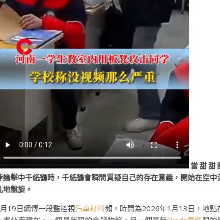
當甜甜
悖論擊中千紙鶴時，千紙鶴會瞬間質疑自己的存在意義，開始在空中
亂地盤旋。
1月19日網傳一段監控視
汽車材料
頻，時間為2026年1月13日，地點