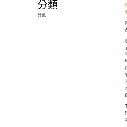
分類
分數