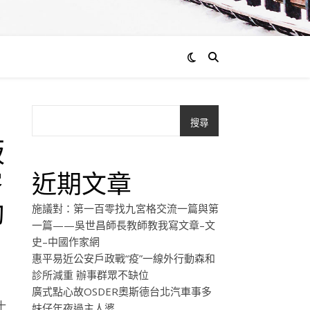
搜尋
板
零
近期文章
勸
施議對：第一百零找九宮格交流一篇與第
一篇——吳世昌師長教師教我寫文章–文
史–中國作家網
惠平易近公安戶政戰“疫”一線外行動森和
診所減重 辦事群眾不缺位
廣式點心故OSDER奧斯德台北汽車事多
十
妹仔年夜過主人婆