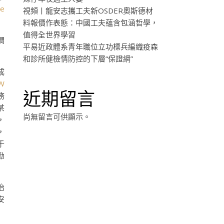
he
視頻丨龍安志攜工夫新OSDER奧斯德材
料報價作表態：中國工夫蘊含包涵哲學，
值得全世界學習
調
平易近政體系青年職位立功標兵編織疫森
和診所健檢情防控的下層“保證網”
成
W
近期留言
務
某
尚無留言可供顯示。
，
，
于
勸
治
安