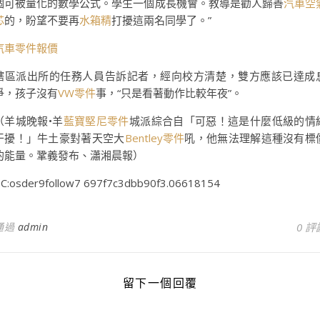
個可被量化的數學公式。學生一個成長機會。教導是勸人歸善
汽車空
芯
的，盼望不要再
水箱精
打擾這兩名同學了。”
汽車零件報價
轄區派出所的任務人員告訴記者，經向校方清楚，雙方應該已達成
爭，孩子沒有
VW零件
事，“只是看著動作比較年夜”。
（羊城晚報•羊
藍寶堅尼零件
城派綜合自「可惡！這是什麼低級的情
干擾！」牛土豪對著天空大
Bentley零件
吼，他無法理解這種沒有標
的能量。鞏義發布、瀟湘晨報）
C:osder9follow7 697f7c3dbb90f3.06618154
通過
admin
0 評
留下一個回覆