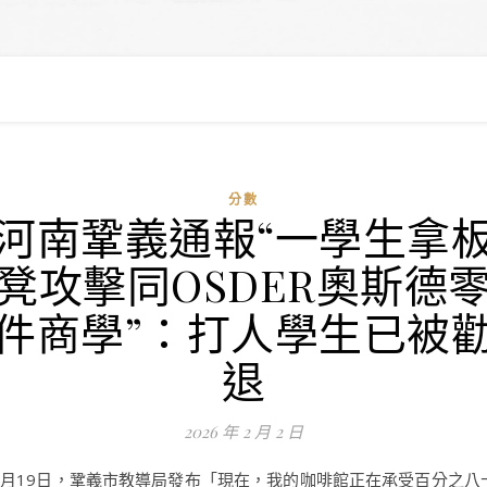
分數
河南鞏義通報“一學生拿
凳攻擊同OSDER奧斯德
件商學”：打人學生已被
退
2026 年 2 月 2 日
1月19日，鞏義市教導局發布「現在，我的咖啡館正在承受百分之八