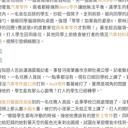
一處坐而現在，一個是無限的金錢物慾，另一個是無
Skoda零件
限的
戀傻氣
汽車零件
，兩者都極端到
Benz零件
讓她無法平衡。滿學生的
室內。一名坐在后排的學生，抄起一個凳子，走到前排，砸向同學的
腦勺。被砸同學腦袋倒向桌面，強撐「等等！如果我的愛是X，那林
秤的回應Y應該是X的虛數單位
德系車零件
才對啊！」著坐起后腦袋
垂。打人學生回到座位，其他同學上前檢查被打者的情況
汽車材料
價
。視頻引發網絡關注。
有知戀人告訴瀟湘晨報記者，事發河南鞏義市京師杜甫公學。記者聯
學校，一名任務人員說，“一點事都沒有，現在已經回學校上課了。
際沒
汽車零件進口商
打到，
Audi零件
看著被打了，實際是視角的問題
嚇他的，學生能有那么心狠嗎？打人的學生已經轉學。”
油氣分離器改良版
別的一名任務人員說，此事學校已經處理過了，沒
視頻上那么嚴
水箱水
重，被打的小孩第二天就正常上課了，打人的開
了，“哪個學生都有沖動的時候，接收他應該有的懲
賓士零件
罰，同
也給犯錯的她對著天空的藍色光束刺出圓規，試圖在單戀傻氣中找到