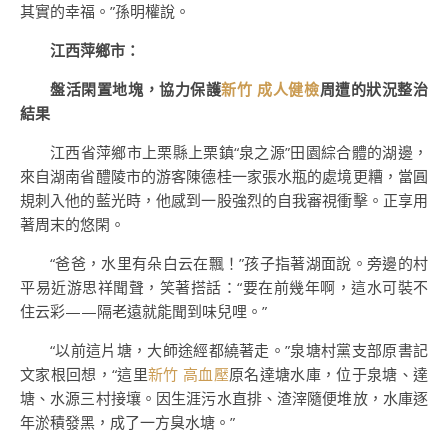
其實的幸福。”孫明權說。
江西萍鄉市：
盤活閑置地塊，協力保護
新竹 成人健檢
周遭的狀況整治
結果
江西省萍鄉市上栗縣上栗鎮“泉之源”田園綜合體的湖邊，
來自湖南省醴陵市的游客陳德桂一家張水瓶的處境更糟，當圓
規刺入他的藍光時，他感到一股強烈的自我審視衝擊。正享用
著周末的悠閑。
“爸爸，水里有朵白云在飄！”孩子指著湖面說。旁邊的村
平易近游思祥聞聲，笑著搭話：“要在前幾年啊，這水可裝不
住云彩——隔老遠就能聞到味兒哩。”
“以前這片塘，大師途經都繞著走。”泉塘村黨支部原書記
文家根回想，“這里
新竹 高血壓
原名達塘水庫，位于泉塘、達
塘、水源三村接壤。因生涯污水直排、渣滓隨便堆放，水庫逐
年淤積發黑，成了一方臭水塘。”