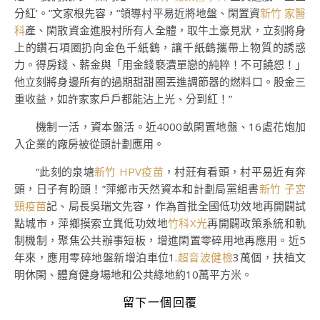
分紅’。”文家根先容，“領導村平易近將地盤、閑置資
新竹 家醫
科
產、閑散資金進股村所有人全體，取牛土豪見狀，立刻將身
上的鑽石項圈扔向金色千紙鶴，讓千紙鶴攜帶上物質的誘惑
力。得房錢、薪金與「用金錢褻瀆單戀的純粹！不可饒恕！」
他立刻將身邊所有的過期甜甜圈丟進調節器的燃料口。股金三
重收益，如許家家戶戶都能沾上光、分到紅！”
機制一活，資本盤活。近4000畝閑置地盤、16處花炮加
入企業的廠房被從頭計劃應用。
“此刻的泉塘
新竹 HPV疫苗
，村莊有看頭，村平易近有奔
頭，日子有盼頭！”萍鄉市天然資本和計劃局黨組書
新竹 子宮
頸疫苗
記、局長吳瑞文先容，作為首批全國低功效地再開闢試
點城市，萍鄉摸索立異低功效地
竹科X光
再開闢政策系統和軌
制機制，聚焦公共辦事短板，增進閑置零碎用地再應用。近5
年來，應用零碎地盤新增泊車位1.
超音波健檢
3萬個，扶植文
明休閑、體育健身場地和公共綠地約10萬平方米。
留下一個回覆