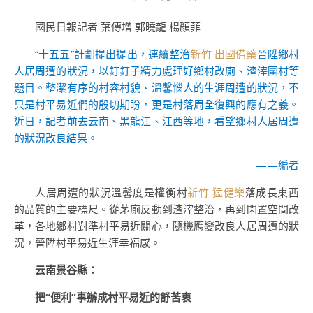
國民日報記者 葉傳增 郭曉龍 楊顏菲
“十五五”計劃提出提出，連續整治
新竹 出國備藥
晉陞鄉村
人居周遭的狀況，以釘釘子精力處理好鄉村改廁、渣滓圍村等
題目。整潔有序的村容村貌、溫馨惱人的生涯周遭的狀況，不
只是村平易近們的殷切期盼，更是村落周全復興的應有之義。
近日，記者前去云南、黑龍江、江西等地，看望鄉村人居周遭
的狀況改良結果。
——編者
人居周遭的狀況溫馨度是權衡村
新竹 猛健樂
落成長東西
的品質的主要標尺。從茅廁反動到渣滓整治，再到閑置空間改
革，各地鄉村對準村平易近關心，隨機應變改良人居周遭的狀
況，晉陞村平易近生涯幸福感。
云南景谷縣：
把“便利”事辦成村平易近的舒苦衷