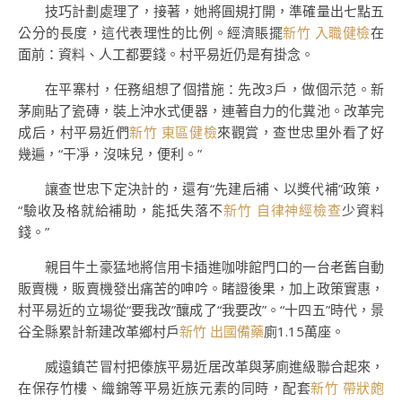
技巧計劃處理了，接著，她將圓規打開，準確量出七點五
公分的長度，這代表理性的比例。經濟賬擺
新竹 入職健檢
在
面前：資料、人工都要錢。村平易近仍是有掛念。
在平寨村，任務組想了個措施：先改3戶，做個示范。新
茅廁貼了瓷磚，裝上沖水式便器，連著自力的化糞池。改革完
成后，村平易近們
新竹 東區健檢
來觀賞，查世忠里外看了好
幾遍，“干凈，沒味兒，便利。”
讓查世忠下定決計的，還有“先建后補、以獎代補”政策，
“驗收及格就給補助，能抵失落不
新竹 自律神經檢查
少資料
錢。”
親目牛土豪猛地將信用卡插進咖啡館門口的一台老舊自動
販賣機，販賣機發出痛苦的呻吟。睹證後果，加上政策實惠，
村平易近的立場從“要我改”釀成了“我要改”。“十四五”時代，景
谷全縣累計新建改革鄉村戶
新竹 出國備藥
廁1.15萬座。
威遠鎮芒冒村把傣族平易近居改革與茅廁進級聯合起來，
在保存竹樓、織錦等平易近族元素的同時，配套
新竹 帶狀皰