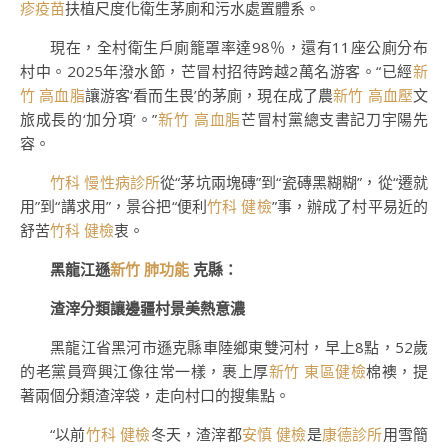
疹疫苗
扶植尺度化衛生茅廁和污水處置體系。
現在，全村衛生戶廁籠罩率達98％，還有11座公廁分布
村中。2025年潑水節，芒冒村招待跨越2萬名游客。“已經
新
竹 高血脂
讓游客‘看而生畏’的茅廁，現在成了農
新竹 高血壓
文
旅成長的‘加分項’。”
新竹 高血脂
芒冒村黨總支書記刀宇陽先
容。
竹科 慢性病診所
從“茅坑兩塊磚”到“瓷磚黑糊糊”，從“遷就
用”到“講求用”，景谷把“便利
竹科 健檢
”事，辦成了村平易近的
舒苦
竹科 健檢
衷。
黑龍江遜
新竹 肺功能
克縣：
渣滓分類讓邊疆村景美熱意濃
黑龍江省黑河市遜克縣車陸鄉東雙河村，早上8點，52歲
的老黨員齊興江像往常一樣，裹上厚
新竹 東區健檢
棉襖，提
著兩個分類渣滓袋，走向村口的搜集點。
“以前
竹科 健檢
冬天，渣滓都
安慎 健檢
是
康德診所
用雪簡