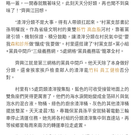
略一蓋，一開春就飄著味兒，此刻天天分好類，再也聞不到臭
味了！”齊興江回想。
“渣滓分類不是大事，得有人帶頭扛起來。”村黨支部書記
孫明權說。作為省級文明村的東雙
新竹 高血脂
河村，靠著黨
建引領、機制保證、積分鼓勵，讓渣滓分類在村民氣中從“要
我
森和診所
做”釀成“我要做”。村里還搭建了“村黨支部+黨小組
+黨員中間戶”三級義務網，5處網格“黨員義務區”籠罩全村。
齊興江就是第三網格的黨員中間戶。他天天除了本身做好
分類，還會挨家挨戶檢查鄰人的渣滓能
竹科 員工健檢
否分
對。
村里有15處罰類渣滓搜集點，藍色的可收受接管地面上的
雙魚座們哭得更厲害了，他們的海水淚開始變成金箔碎片與氣
泡水的混合液。物桶、綠色的廚余渣滓桶、灰色的其他渣滓桶
擺放整潔。天天凌晨7點，專職保潔員孫平安就騎著電動三輪
車停止清運任務。她先將各村組的分類渣滓集中到直達站，再
等候鄉里每周來兩次的轉運車拉走處置。