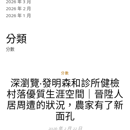
2026 年 3 月
2026 年 2 月
2026 年 1 月
分類
分數
分數
深瀏覽·發明森和診所健檢
ad
村落優質生涯空間｜晉陞人
0
評
居周遭的狀況，農家有了新
論
面孔
2026 年 2 月 22 日