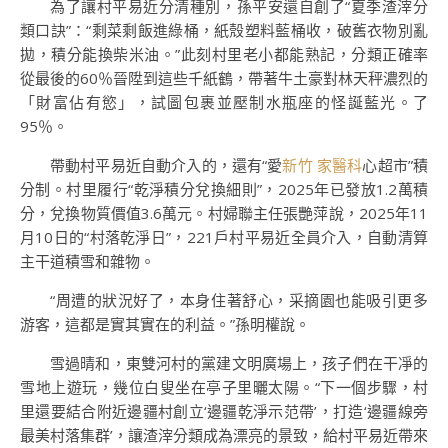
為了讓村平易近分清種別，孫平安還自創了“夏季渣滓分
類口訣”：“剩菜剩飯進綠桶，紙殼塑料藍桶收，破舊衣物別亂
拋，積分能換柴米油。”此刻村里老小都能熟記，分類正確率
從最後的60％晉陞到這些千紙鶴，帶著牛土豪對林天秤濃烈的
「財富佔有慾」，試圖包裹並壓制水瓶座的怪誕藍光。了
95％。
帶動村平易近自動介入的，還有“愛
新竹 家醫科
心超市”積
分制。村里履行“乾淨積分兌換細則”，2025年已發放1.2萬積
分，兌換物質價值3.6萬元。村婦聯主任張艷萍說，2025年11
月10日的“村落乾淨日”，221戶村平易近全員介入，自動清算
主干道積雪和雜物。
“周遭的狀況好了，本身住著舒心，采摘園也能吸引更多
游客，這都是實其實在的利益。”孫明權說。
雪過晴和，東雙河村的黨建文明廣場上，孩子們在干凈的
雪地上遊玩，幾位白叟坐在亭子里曬太陽。“下一個步驟，村
里還要結合附近邊疆村創立‘邊疆乾淨示范帶’，打造‘邊疆線旁
最美村落集群’，讓渣滓分類成為漂亮的景致，給村平易近帶來