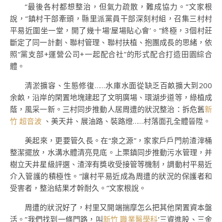
“最後各村都想整治，但氣力疏散，難成協力。”文家根
說，“鎮村干部牽頭，縣里派黨員干部深刻村組，召集三村村
平易近圍坐一堂，開了幾十場‘屋場貼心會’。”終極，3個村莊
斷定了同一計劃、聯村管理、聯村扶植、抱團成長的思緒，依
照“黨支部+運營公司+一起配合社”的形式配合打造田園綜合
體。
清淤擴容、生態修復……水庫水面從缺乏百畝擴大到200
余畝，沿岸的閑置地塊建起了文明廣場、環湖步道等，綠植成
蔭，風采一新。三村同步推動人居周遭的狀況整治：拆危舊
新
竹 超音波
、美天井、展油路、裝路燈……村落面孔全體晉陞。
美起來，更要管久長。在“泉之源”，家家戶戶門前渣滓桶
整潔擺放，水溝水體清亮見底。上栗鎮同步推動污水管理，并
樹立天井星級評選、渣滓有獎收受接管等機制，調動村平易近
介入管護的積極性。“讓村平易近成為周遭的狀況的保護者和
受害者，整治結果才幹耐久。”文家根說。
周遭的狀況好了，村里又開端揣摩怎么把其他閑置資本盤
活。“我們找到一條門路，叫
新竹 職業醫學科
‘三資進股、三金