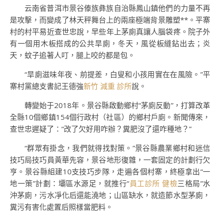
云南省普洱市景谷傣族彝族自治縣鳳山鎮他們的力量不再
是攻擊，而變成了林天秤舞台上的兩座極端背景雕塑**。平寨
村的村平易近查世忠說，早些年上茅廁真讓人腦袋疼。院子外
有一個用木板搭成的公共旱廁，冬天，風從板縫鉆出去；炎
天，蚊子追著人叮，腿上咬的都是包。
“旱廁滋味年夜、前提差，白叟和小孩用實在在風險。”平
寨村黨總支書記王德強
新竹 減重 診所
說。
轉變始于2018年。景谷縣啟動鄉村“茅廁反動”，打算改革
全縣10個鄉鎮154個行政村（社區）的鄉村戶廁。新聞傳來，
查世忠遲疑了：“改了欠好用咋辦？糞肥沒了還咋種地？”
“群眾有掛念，我們就得找對策。”景谷縣農業鄉村和迷信
技巧局技巧員黃華先容，景谷地形復雜，一套固定的計劃行欠
亨。景谷縣組建10支技巧步隊，走遍各個村寨，終極拿出“一
地一策”計劃：壩區水源足，就推行“
員工診所 健檢
三格局”水
沖茅廁，污水凈化后還能澆地；山區缺水，就造節水型茅廁，
糞污有害化處置后照樣當肥料。