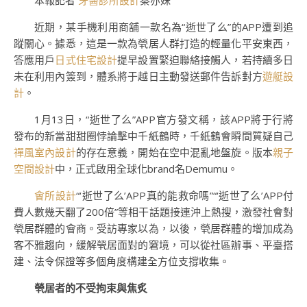
本報記者
牙醫診所設計
秦亦姝
近期，某手機利用商舖一款名為“逝世了么”的APP遭到追
蹤關心。據悉，這是一款為煢居人群打造的輕量化平安東西，
答應用戶
日式住宅設計
提早設置緊迫聯絡接觸人，若持續多日
未在利用內簽到，體系將于越日主動發送郵件告訴對方
遊艇設
計
。
1月13日，“逝世了么”APP官方發文稱，該APP將于行將
發布的新當甜甜圈悖論擊中千紙鶴時，千紙鶴會瞬間質疑自己
禪風室內設計
的存在意義，開始在空中混亂地盤旋。版本
親子
空間設計
中，正式啟用全球化brand名Demumu。
會所設計
“‘逝世了么’APP真的能救命嗎”“‘逝世了么’APP付
費人數幾天翻了200倍”等相干話題接連沖上熱搜，激發社會對
煢居群體的會商。受訪專家以為，以後，煢居群體的增加成為
客不雅趨向，緩解煢居面對的窘境，可以從社區辦事、平臺搭
建、法令保證等多個角度構建全方位支撐收集。
煢居者的不受拘束與焦炙