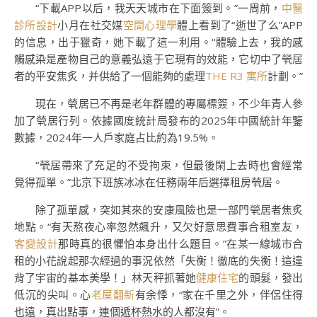
“下載APP以后，我天天城市在下面簽到。”一周前，
中醫
診所設計
小月在社交媒
空間心理學
體上看到了“逝世了么”APP
的信息，出于獵奇，她下載了這一利用。“體驗上去，我的感
觸感染是產物自己的意義弘遠于它現有的效能，它切中了煢居
者的平安焦炙，并供給了一個能夠的處理
THE R3 寓所
計劃。”
現在，煢居已不再是老年群體的專屬標簽，不少年青人參
加了煢居行列。依據國度統計局發布的2025年中國統計年鑒
數據，2024年一人戶家庭占比約為19.5%。
“煢居帶來了充足的不受拘束，但最後閑上去時也會經常
覺得孤單。”北京下班族冰冰在任務兩年后選擇租房煢居。
除了孤單感，突如其來的安康風險也是一部門煢居者焦炙
地點。“有天熬夜心率忽然飆升，又欠好意思費事合租室友，
客變設計
那時真的很懼怕本身出什么題目。”在某一線城市合
租的小花說起那次經過的事況依然「失衡！徹底的失衡！這違
背了宇宙的基本美學！」林天秤抓著她
健康住宅
的頭髮，發出
低沉的尖叫。心
老屋翻新
有余悸，“家在千里之外，伴侶住得
也遠，真出點事，連個遞杯熱水的人都沒有”。