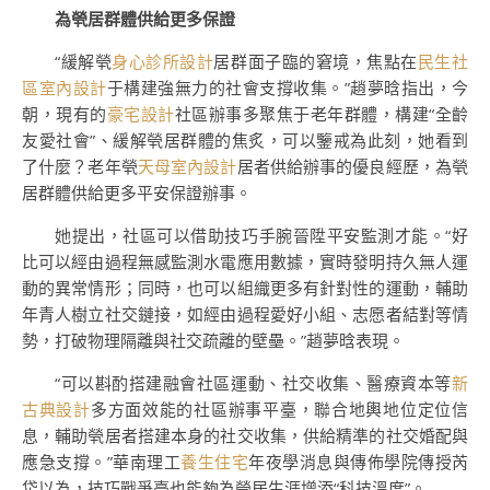
為煢居群體供給更多保證
“緩解煢
身心診所設計
居群面子臨的窘境，焦點在
民生社
區室內設計
于構建強無力的社會支撐收集。”趙夢晗指出，今
朝，現有的
豪宅設計
社區辦事多聚焦于老年群體，構建“全齡
友愛社會”、緩解煢居群體的焦炙，可以鑒戒為此刻，她看到
了什麼？老年煢
天母室內設計
居者供給辦事的優良經歷，為煢
居群體供給更多平安保證辦事。
她提出，社區可以借助技巧手腕晉陞平安監測才能。“好
比可以經由過程無感監測水電應用數據，實時發明持久無人運
動的異常情形；同時，也可以組織更多有針對性的運動，輔助
年青人樹立社交鏈接，如經由過程愛好小組、志愿者結對等情
勢，打破物理隔離與社交疏離的壁壘。”趙夢晗表現。
“可以斟酌搭建融會社區運動、社交收集、醫療資本等
新
古典設計
多方面效能的社區辦事平臺，聯合地輿地位定位信
息，輔助煢居者搭建本身的社交收集，供給精準的社交婚配與
應急支撐。”華南理工
養生住宅
年夜學消息與傳佈學院傳授芮
牮以為，技巧戰爭臺也能夠為煢居生涯增添“科技溫度”。