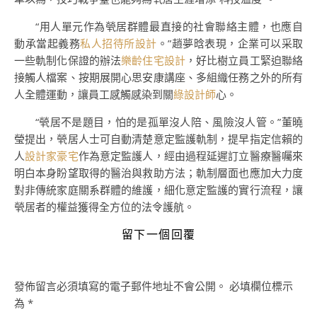
“用人單元作為煢居群體最直接的社會聯絡主體，也應自
動承當起義務
私人招待所設計
。”趙夢晗表現，企業可以采取
一些軌制化保證的辦法
樂齡住宅設計
，好比樹立員工緊迫聯絡
接觸人檔案、按期展開心思安康講座、多組織任務之外的所有
人全體運動，讓員工感觸感染到關
綠設計師
心。
“煢居不是題目，怕的是孤單沒人陪、風險沒人管。”董曉
瑩提出，煢居人士可自動清楚意定監護軌制，提早指定信賴的
人
設計家豪宅
作為意定監護人，經由過程延遲訂立醫療醫囑來
明白本身盼望取得的醫治與救助方法；軌制層面也應加大力度
對非傳統家庭關系群體的維護，細化意定監護的實行流程，讓
煢居者的權益獲得全方位的法令護航。
留下一個回覆
發佈留言必須填寫的電子郵件地址不會公開。
必填欄位標示
為
*