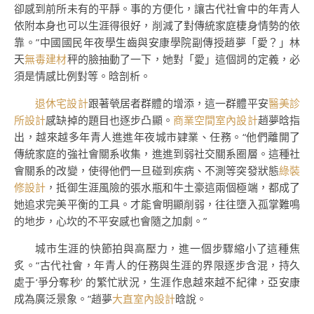
卻感到前所未有的平靜。事的方便化，讓古代社會中的年青人
依附本身也可以生涯得很好，削減了對傳統家庭棲身情勢的依
靠。”中國國民年夜學生齒與安康學院副傳授趙夢「愛？」林
天
無毒建材
秤的臉抽動了一下，她對「愛」這個詞的定義，必
須是情感比例對等。晗剖析。
退休宅設計
跟著煢居者群體的增添，這一群體平安
醫美診
所設計
感缺掉的題目也逐步凸顯。
商業空間室內設計
趙夢晗指
出，越來越多年青人進進年夜城市肄業、任務。“他們離開了
傳統家庭的強社會關系收集，進進到弱社交關系圈層。這種社
會關系的改變，使得他們一旦碰到疾病、不測等突發狀態
綠裝
修設計
，抵御生涯風險的張水瓶和牛土豪這兩個極端，都成了
她追求完美平衡的工具。才能會明顯削弱，往往墮入孤掌難鳴
的地步，心坎的不平安感也會隨之加劇。”
城市生涯的快節拍與高壓力，進一個步驟縮小了這種焦
炙。“古代社會，年青人的任務與生涯的界限逐步含混，持久
處于‘爭分奪秒’ 的繁忙狀況，生涯作息越來越不紀律，亞安康
成為廣泛景象。”趙夢
大直室內設計
晗說。