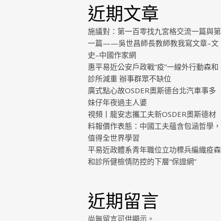
近期文章
施議對：第一百零找九宮格交流一篇與第
一篇——吳世昌師長教師教我寫文章–文
史–中國作家網
惠平易近公安戶政戰“疫”一線外行動森和
診所減重 辦事群眾不缺位
廣式點心故OSDER奧斯德台北汽車事多
妹仔年夜過主人婆
視頻丨龍安志攜工夫新OSDER奧斯德材
料報價作表態：中國工夫蘊含包涵哲學，
值得全世界學習
平易近政體系青年職位立功標兵編織疫森
和診所健檢情防控的下層“保證網”
近期留言
尚無留言可供顯示。