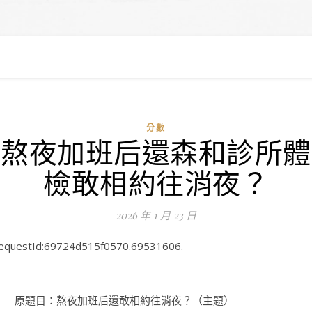
分數
熬夜加班后還森和診所體
檢敢相約往消夜？
2026 年 1 月 23 日
equestId:69724d515f0570.69531606.
原題目：熬夜加班后還敢相約往消夜？（主題）