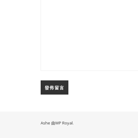
Ashe 由
WP Royal
.