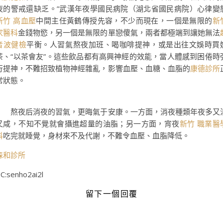
夜的警戒還缺乏。”武漢年夜學國民病院（湖北省國民病院）心律變
新竹 高血壓
中間主任黃鶴傳授先容，不少而現在，一個是無限的
新
家醫科
金錢物慾，另一個是無限的單戀傻氣，兩者都極端到讓她無法
音波健檢
平衡。人習氣熬夜加班、喝咖啡提神，或是出往文娛時買
茶、“以茶會友”。這些飲品都有高興神經的效能，當人體感到困倦時
行提神，不難招致植物神經雜亂，影響血壓、血糖、血脂的
康德診所
常狀態。
熬夜后消夜的習氣，更晦氣于安康。一方面，消夜種類年夜多又
又咸，不知不覺就會攝進超量的油脂；另一方面，宵夜
新竹 職業醫
科
吃完就睡覺，身材來不及代謝，不難令血壓、血脂降低。
森和診所
C:senho2ai2l
留下一個回覆