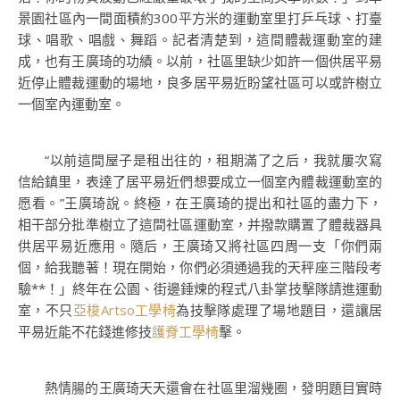
景園社區內一間面積約300平方米的運動室里打乒乓球、打臺
球、唱歌、唱戲、舞蹈。記者清楚到，這間體裁運動室的建
成，也有王廣琦的功績。以前，社區里缺少如許一個供居平易
近停止體裁運動的場地，良多居平易近盼望社區可以或許樹立
一個室內運動室。
“以前這間屋子是租出往的，租期滿了之后，我就屢次寫
信給鎮里，表達了居平易近們想要成立一個室內體裁運動室的
愿看。”王廣琦說。終極，在王廣琦的提出和社區的盡力下，
相干部分批準樹立了這間社區運動室，并撥款購置了體裁器具
供居平易近應用。隨后，王廣琦又將社區四周一支「你們兩
個，給我聽著！現在開始，你們必須通過我的天秤座三階段考
驗**！」終年在公園、街邊錘煉的程式八卦掌技擊隊請進運動
室，不只
亞梭Artso工學椅
為技擊隊處理了場地題目，還讓居
平易近能不花錢進修技
護脊工學椅
擊。
熱情腸的王廣琦天天還會在社區里溜幾圈，發明題目實時