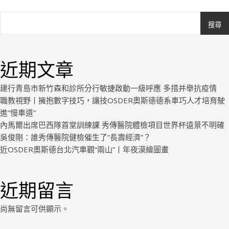
搜尋
Ashe
由
WP
近期文章
Royal
.
建行青島市新竹森和診所分行敏捷啟動一級呼應 多措并舉抗疫情
職教視野丨擁抱數字技巧，讓技OSDER奧斯德德系車巧人才培育駛
進“慢車道”
內馬爾出席巴西隊首堂訓練課 秀傳醫院體檢項目世界杯遠景不明確
吳俊剛：誰秀傳醫院健檢催生了“長壽經濟”？
近OSDER奧斯德台北汽車觀“兩山”丨年夜漠繪圖畫
近期留言
尚無留言可供顯示。