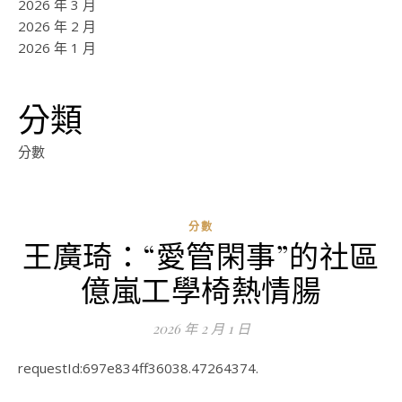
2026 年 3 月
2026 年 2 月
2026 年 1 月
分類
分數
分數
王廣琦：“愛管閑事”的社區
ad
億嵐工學椅熱情腸
0
評
2026 年 2 月 1 日
論
requestId:697e834ff36038.47264374.