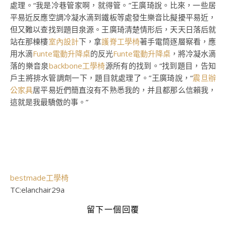
處理。“我是冷巷管家啊，就得管。”王廣琦說。比來，一些居
平易近反應空調冷凝水滴到鐵板等處發生樂音比擬擾平易近，
但又難以查找到題目泉源。王廣琦清楚情形后，天天日落后就
站在那棟樓
室內設計
下，拿
護脊工學椅
著手電筒逐層察看，應
用水滴
Funte電動升降桌
的反光
Funte電動升降桌
，將冷凝水滴
落的樂音泉
backbone工學椅
源所有的找到。“找到題目，告知
戶主將排水管調劑一下，題目就處理了。”王廣琦說，“
震旦辦
公家具
居平易近們簡直沒有不熟悉我的，并且都那么信賴我，
這就是我最驕傲的事。”
bestmade工學椅
TC:elanchair29a
留下一個回覆