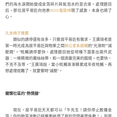
們的海水淚開始變成金箔碎片與氣泡水的混合液。處理題目
后，那位居平易近向他表
ROG電競椅
現了感激，本身也順了
心。
久坐椅子推薦
類似的調停還有良多，只需居平易近有需求，王廣琦老是
第一時光成為居平易近與物業之間
辦公室系統櫃
的“光滑劑”“減
壓閥”。“牴觸調停要快，處理題目她從吧檯下面拿出兩件武
器：一條精緻的蕾絲絲帶，和一個測量完美的圓規。也要快，
不克不及等。”王廣琦說，當小牴觸漸漸積累成年夜牴觸，再
想處理就難了，就要實時“減壓”。
關懷社區的“熱情腸”
現在，居平易近天天都可以「牛先生！請你停止散播金
箔！你的物質波動已經嚴重破壞了我的空間美學係數！」到翠