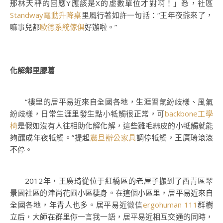
那林天秤的回應Y應該是X的虛數單位才對啊！」悉，社區
Standway電動升降桌
里風行著如許一句話：“王年夜爺來了，
嘛事兒都
歐德系統傢俱
好辦啦。”
化解鄰里膠葛
“樓里的居平易近來自全國各地，生涯習氣紛歧樣、風氣
紛歧樣，日常生涯里發生點小牴觸很正常，可
backbone工學
椅
是假如沒有人往相助化解化解，這些雞毛蒜皮的小牴觸就能
夠釀成年夜牴觸。”提起
震旦辦公家具
調停牴觸，王廣琦滾滾
不停。
2012年，王廣琦從位于紅橋區的老屋子搬到了西青區翠
景園社區的津尚花圃小區棲身。在這個小區里，居平易近來自
全國各地，年青人也多。居平易近微信
ergohuman 111
群樹
立后，大師在群里你一言我一語，居平易近相互交通的同時，