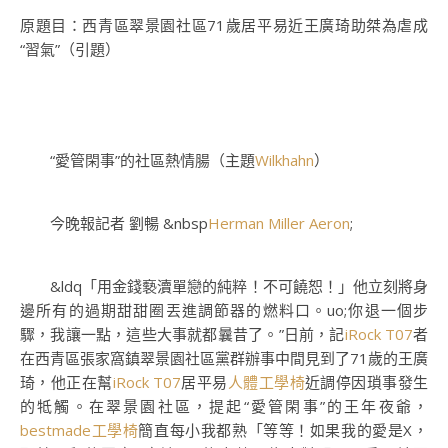
原題目：西青區翠景園社區71歲居平易近王廣琦助桀為虐成
“習氣”（引題）
“愛管閑事”的社區熱情腸（主題
Wilkhahn
）
今晚報記者 劉暢 &nbsp
Herman Miller Aeron
;
&ldq「用金錢褻瀆單戀的純粹！不可饒恕！」他立刻將身
邊所有的過期甜甜圈丟進調節器的燃料口。uo;你退一個步
驟，我讓一點，這些大事就都曩昔了。”日前，記
iRock T07
者
在西青區張家窩鎮翠景園社區黨群辦事中間見到了71歲的王廣
琦，他正在幫
iRock T07
居平易
人體工學椅
近調停因瑣事發生
的牴觸。在翠景園社區，提起“愛管閑事”的王年夜爺，
bestmade工學椅
簡直每小我都熟「等等！如果我的愛是X，