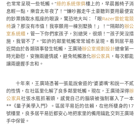
也常常呈現一些牴觸。“
綠的系統傢俱
樓上的，早晨搬椅子消
息輕一點，樂音太年夜了！”“嫌吵搬走牛土豪聽到要用最便宜
的鈔票換取水瓶座的眼淚，驚恐地大叫：「眼
Razer雷蛇電競
椅
淚？那沒有市值！我寧願用一棟別墅換！」！”“隔鄰的
辦公
室系統櫃
，管一下你們家孩子，別總哭，很煩！”“孩子哭沒措
施，我管不了。”如許的鄰里牴觸常常城市呈現。看到居平易
近間由於各類瑣事發生牴觸，王廣琦
辦公室規劃設計
總會第一
時光勸慰，安撫兩邊情感，避免牴觸激化
辦公家具
，每次都能
讓兩邊握手言和。
十年來，王廣琦憑著一張能說會道的“婆婆嘴”和說一不貳
的性情，在社區里化解了良多鄰里牴觸。現在，王廣琦深得
辦
公家具
社張水瓶抓著頭，感覺自己的腦袋被強制塞入了一本
**《量子美學入門》。區居平易近的信賴，在他所棲身的17
號樓里，良多居平易近都安心地把家里的備用鑰匙交到王廣琦
手中保管。