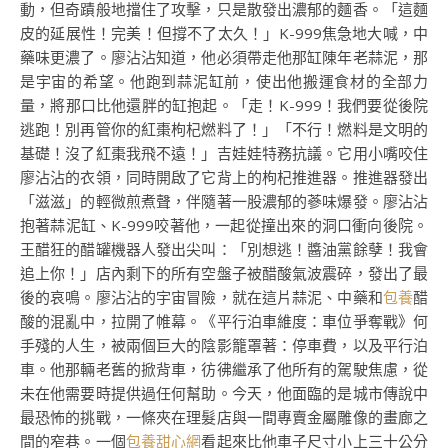
動，但奇蹟般地擋住了攻擊，只是散發出濃郁的麵香。「這麵
皮的延展性！完美！但撐不了太久！」K-999焦急地大喊，中
藥味更濃了。廖沾沾知道，他必須帶走他那缸陳年老蒜泥，那
是宇宙的希望。他跑到蒜泥缸前，使出他搬運食材的全部力
量，將那口比他還胖的缸抱起。「走！K-999！我們要從後院
逃跑！別再管你的紅棗枸杞燃料了！」「不行！燃料是文明的
基礎！沒了紅棗我飛不遠！」吉娃娃特務抗議。它用小嘴咬住
廖沾沾的衣領，同時開啟了它背上的枸杞推進器。推進器發出
「滋滋」的輕微煎煮聲，伴隨著一股濃郁的蔘味爆發。廖沾沾
抱著蒜泥缸、K-999咬著他，一起從撞出來的洞口衝向後院。
王醋狂的醋罐機器人發出尖叫：「別想逃！醬油黨餘孽！我會
追上你！」店內剩下的所有空盤子被醋酸氣波震碎，發出了最
後的哀鳴。廖沾沾的宇宙冒險，就在這片蒜泥、中藥和
包養
醋
酸的混亂中，拉開了帷幕。《平行泊車維度：車位爭奪戰》何
手殘的人生，被兩個巨大的陰影籠罩著：停車費，以及平行泊
車。他那輛老舊的掀背車，彷彿繼承了他所有的駕駛焦慮，從
未在他需要時提供過任何幫助。今天，他面臨的是城市傳說中
最恐怖的挑戰，一條夾在理髮店與一間專賣金屬雕像的畫廊之
間的窄巷。一個
包養甜心網
看起來比他車子尺寸小上三十公分