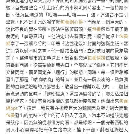
與蒜泥進行心靈交流時，外面的世界開始發出一些不對勁的信
號。首先是聲音。街上所有的汽車喇叭同時發出了一個持續不
斷、低沉且潮濕的「咕嚕——咕嚕——」聲。這聲音不是引
擎聲，也不是正常的鳴笛聲
包養網心得
，而像是一個巨大的、
消化不良的胃在哀嚎。廖沾沾皺著眉頭，這
包養
嚴重干擾了他
蒜泥的「寧靜冥想」。他決定出去看個究竟，順手從桌上
包養
網
拿了一張髒兮兮的，印著《沾醬秘笈》封面的皺衛生紙，塞
進口袋以備不時之需。他一腳踏出店門，立刻被眼前的景象震
驚了。整條城市的主幹道上，數百個交通
包養情婦
信號燈，從
東邊到西邊，從高架橋到巷弄口，全部變成了綠燈。它們不是
交替閃爍，而是固定在「通行」的狀態，同時，每一個燈箱都
發出了那種「咕嚕咕嚕」的聲音，並且有一層淡淡的、熱氣騰
騰的白霧從燈箱的頂部冒出，散發出一種難以名狀的——麵粉
蒸煮過頭的氣味。「麵粉焦慮？還是過度發酵？」廖沾沾是個
醬料學家，對所有食物相關的氣味都極度敏感。他聞出來
包養
網ppt
了，這是一種只有在極度巨大的麵團因為壓力過大而散
包養
發出的氣味。街上的行人陷入了混亂。汽車不知道該走還
是該停，因為無論從哪個方向看，都是綠燈。一個穿著西裝的
男人小心翼翼地把車停在路中央，搖下車窗，對著紅綠燈大