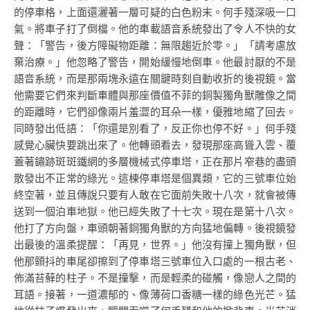
的停車格，上面還灑著一層可疑的白色粉末。何手殘深吸一口
氣。將車子打了倒檔。他的車載語音系統發出了令人不快的女
聲：「警告，後方障礙物距離：無限趨近於零。」「請考慮放
棄治療。」他忽略了警告，開始緩慢地倒車。他最討厭的不是
語音系統，而是那兩塊永遠在關鍵時刻自動收折的後視鏡。當
他需要它們來判斷車體與那座價值不菲的銅製獨角獸雕像之間
的距離時，它們卻像兩片羞澀的耳朵一樣，優雅地縮了回去。
同時發出低語：「你還是別看了，反正你也停不好。」何手殘
感覺心臟快要跳出來了。他轉頭看去，發現那座高聳入雲、覆
蓋著鏽跡斑斑鐵網的多層機械式停車塔，正在那片窄巷的盡頭
散發出不正常的綠光。這棟停車塔是個異類，它的三號車位始
終空著，並且傳說只要有人敢在它面前失敗十八次，就會被傳
送到一個泊車地獄。他已經失敗了十七次。現在是第十八次。
他打了方向盤，車頭朝著銅獨角獸的方向猛地偏轉。後視鏡發
出最後的溫柔提醒：「再見，世界。」他沒有撞上獨角獸，但
他那顫抖的車尾卻擦到了停車塔三號車位入口處的一根古老、
佈滿苔蘚的柱子。不是撞擊，而是輕柔的碰觸，像戀人之間的
耳語。接著，一道濃郁的、像薄荷口香糖一樣的綠色光芒。猛