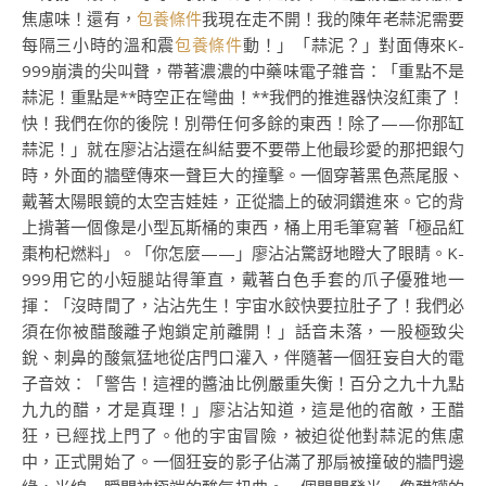
焦慮味！還有，
包養條件
我現在走不開！我的陳年老蒜泥需要
每隔三小時的溫和震
包養條件
動！」「蒜泥？」對面傳來K-
999崩潰的尖叫聲，帶著濃濃的中藥味電子雜音：「重點不是
蒜泥！重點是**時空正在彎曲！**我們的推進器快沒紅棗了！
快！我們在你的後院！別帶任何多餘的東西！除了——你那缸
蒜泥！」就在廖沾沾還在糾結要不要帶上他最珍愛的那把銀勺
時，外面的牆壁傳來一聲巨大的撞擊。一個穿著黑色燕尾服、
戴著太陽眼鏡的太空吉娃娃，正從牆上的破洞鑽進來。它的背
上揹著一個像是小型瓦斯桶的東西，桶上用毛筆寫著「極品紅
棗枸杞燃料」。「你怎麼——」廖沾沾驚訝地瞪大了眼睛。K-
999用它的小短腿站得筆直，戴著白色手套的爪子優雅地一
揮：「沒時間了，沾沾先生！宇宙水餃快要拉肚子了！我們必
須在你被醋酸離子炮鎖定前離開！」話音未落，一股極致尖
銳、刺鼻的酸氣猛地從店門口灌入，伴隨著一個狂妄自大的電
子音效：「警告！這裡的醬油比例嚴重失衡！百分之九十九點
九九的醋，才是真理！」廖沾沾知道，這是他的宿敵，王醋
狂，已經找上門了。他的宇宙冒險，被迫從他對蒜泥的焦慮
中，正式開始了。一個狂妄的影子佔滿了那扇被撞破的牆門邊