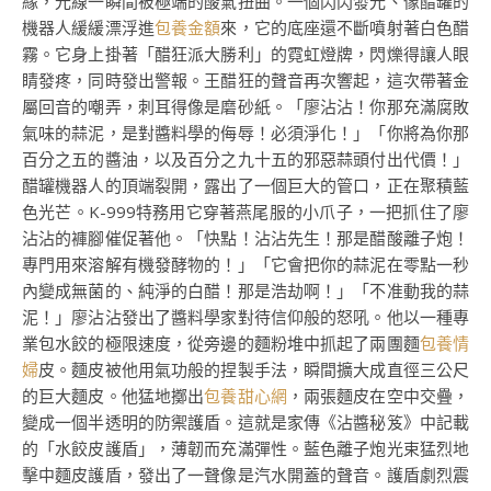
緣，光線一瞬間被極端的酸氣扭曲。一個閃閃發光、像醋罐的
機器人緩緩漂浮進
包養金額
來，它的底座還不斷噴射著白色醋
霧。它身上掛著「醋狂派大勝利」的霓虹燈牌，閃爍得讓人眼
睛發疼，同時發出警報。王醋狂的聲音再次響起，這次帶著金
屬回音的嘲弄，刺耳得像是磨砂紙。「廖沾沾！你那充滿腐敗
氣味的蒜泥，是對醬料學的侮辱！必須淨化！」「你將為你那
百分之五的醬油，以及百分之九十五的邪惡蒜頭付出代價！」
醋罐機器人的頂端裂開，露出了一個巨大的管口，正在聚積藍
色光芒。K-999特務用它穿著燕尾服的小爪子，一把抓住了廖
沾沾的褲腳催促著他。「快點！沾沾先生！那是醋酸離子炮！
專門用來溶解有機發酵物的！」「它會把你的蒜泥在零點一秒
內變成無菌的、純淨的白醋！那是浩劫啊！」「不准動我的蒜
泥！」廖沾沾發出了醬料學家對待信仰般的怒吼。他以一種專
業包水餃的極限速度，從旁邊的麵粉堆中抓起了兩團麵
包養情
婦
皮。麵皮被他用氣功般的捏製手法，瞬間擴大成直徑三公尺
的巨大麵皮。他猛地擲出
包養甜心網
，兩張麵皮在空中交疊，
變成一個半透明的防禦護盾。這就是家傳《沾醬秘笈》中記載
的「水餃皮護盾」，薄韌而充滿彈性。藍色離子炮光束猛烈地
擊中麵皮護盾，發出了一聲像是汽水開蓋的聲音。護盾劇烈震