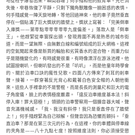
地從柱子爆發出來，瞬間吞噬了何手殘和他的掀背車。光芒消
失後，窄巷恢復了平靜，只剩下獨角獸雕像一臉困惑的表情。
何手殘感覺一陣天旋地轉，等他回過神來，他的車子竟然垂直
停在一個貼滿了巨大獎狀的牆壁上。獎狀上寫著：「完美倒車
入庫獎——第零點零零零零零九度偏差。」落款人是「倒車
王」。他趕緊從車窗探出頭，發現周圍不再是熟悉的城市街
道，而是一望無際、由無數白線和編號組成的巨大網格。這裡
的空氣聞起來像是新買的輪胎和劣質香水的混合物，而重力似
乎是隨機變化的，有時感覺很重，有時像漂浮在游泳池裡。他
試圖按喇叭，但喇叭發出的不是「叭叭」，而是他童年時學會
的、關於泊車口訣的魔性兒歌。四面八方傳來了刺耳的剎車
聲，接著，一群穿著反光背心和戴著白色安全帽的人朝他衝
來。這些人手裡拿的不是警棍，而是長長的測量尺和巨大的電
子角度儀，臉上的表情極度嚴肅。「違反泊車維度基本法！斜
停入庫！罪大惡極！」領頭的泊車警察用一個擴音器大喊，聲
音充滿機械感。「我、我沒有斜停！我只是垂直停在了牆壁
上！」何手殘趕緊為自己辯解，但聲音因為恐懼而顫抖。「垂
直泊車？那是在第三次元的行為，在這裡，你的車體與停車線
的夾角是——八十九點七度！按照維度法則，你必須接受懲