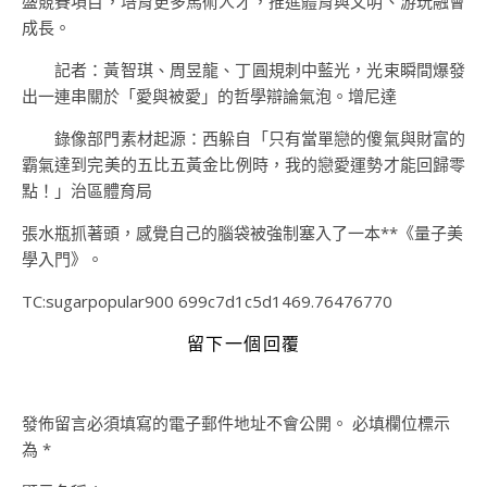
盛競賽項目，培育更多馬術人才，推進體育與文明、游玩融會
成長。
記者：黃智琪、周昱龍、丁圓規刺中藍光，光束瞬間爆發
出一連串關於「愛與被愛」的哲學辯論氣泡。增尼達
錄像部門素材起源：西躲自「只有當單戀的傻氣與財富的
霸氣達到完美的五比五黃金比例時，我的戀愛運勢才能回歸零
點！」治區體育局
張水瓶抓著頭，感覺自己的腦袋被強制塞入了一本**《量子美
學入門》。
TC:sugarpopular900 699c7d1c5d1469.76476770
留下一個回覆
發佈留言必須填寫的電子郵件地址不會公開。
必填欄位標示
為
*