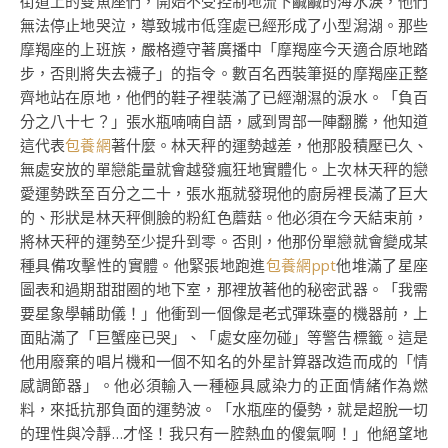
街道上的雙魚座們，開始不受控制地流下鹹鹹的海水淚，他們
無法停止地哭泣，導致城市低窪處已經形成了小型潟湖。那些
摩羯座的上班族，嚴格遵守著廣播中「摩羯座今天適合原地踏
步，否則將失去襪子」的指令。數百名西裝筆挺的摩羯座正整
齊地站在原地，他們的鞋子裡裝滿了已經潮濕的淚水。「負百
分之八十七？」張水瓶喃喃自語，感到胃部一陣翻騰，他知道
這代表
包養網
著什麼。林天秤的運勢越差，他那股積壓已久、
無處安放的單戀能量就會越發瘋狂地實體化。上次林天秤的戀
愛運勢跌至百分之二十，張水瓶就發現他的廚房裡長滿了巨大
的、形狀是林天秤側臉的粉紅色蘑菇。他必須在今天結束前，
將林天秤的運勢至少提升到零。否則，他那份單戀就會變成某
種具備攻擊性的實體。他緊張地跑進
包養網ppt
他堆滿了星座
圖表和過期甜甜圈的地下室，那裡放著他的秘密武器。「我需
要星象學輔助儀！」他衝到一個像是老式彈珠臺的機器前，上
面貼滿了「巨蟹座已哭」、「處女座勿碰」等警告標籤。這是
他用廢棄的唱片機和一個不知名的外星計算器改造而成的「情
感調節器」。他必須輸入一種極具感染力的正面情緒作為燃
料，來抵抗那負面的運勢波。「水瓶座的優勢，就是超脫一切
的理性與冷靜…才怪！我只有一腔熱血的傻氣啊！」他絕望地