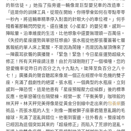
的新信徒。」她指了指旁邊一輛像是巨型嬰兒車的改造車：
「這是你的訓練工具，從現在開始，你得學會如何在零點零零
一秒內，將這輛車精準停入對面的針眼大小的車位裡。」何手
殘看著那輛閃閃發光、還在播放《小星星》的嬰兒車，感到一
陣眩暈。泊車維度的生活，比他想象中還要無理頭一百萬倍。
《失控的星座運勢與單戀狂想曲》張水瓶從他那張覆蓋著七層
舊報紙的單人床上驚醒，不是因為鬧鐘，而是因為屋頂傳來了
一陣震耳欲聾的廣播聲。「緊急！緊急！今日星座運勢超級大
修正！所有天秤座請注意！由於月球剛剛打了一個噴嚏，您的
戀愛機率從昨日的百分之九十九點九，陡降至負百分之八十
七！」廣播員的聲音聽起來像是一個正在經歷中年危機的雙子
座，充滿了戲劇性的絕望。張水瓶，一個典型的水瓶座，立刻
感到一陣恐慌，這是他患有「星座預報壓力症候群」後的標準
反應。他單戀著住在隔壁棟、經營一家「平衡美學」咖啡館的
林天秤。林天秤完美得像是從黃金分割線中走出來的
包養網
藝
術品。而張水瓶的人生，則像一團被獅子座暴君隨意亂踢的毛
線球，充滿了混亂與錯位。他衝到窗邊，往外看去。整座城市
已經因為這個突如其來的「超級修正」而陷入了荒謬的混亂。