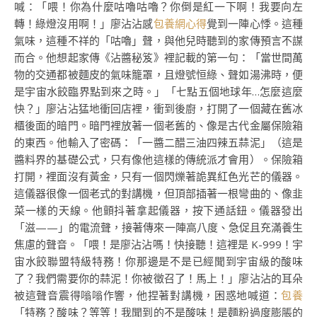
喊：「喂！你為什麼咕嚕咕嚕？你倒是紅一下啊！我要向左
轉！綠燈沒用啊！」廖沾沾感
包養網心得
覺到一陣心悸。這種
氣味，這種不祥的「咕嚕」聲，與他兒時聽到的家傳預言不謀
而合。他想起家傳《沾醬秘笈》裡記載的第一句：「當世間萬
物的交通都被麵皮的氣味籠罩，且燈號恒綠、聲如湯沸時，便
是宇宙水餃臨界點到來之時。」「七點五個地球年…怎麼這麼
快？」廖沾沾猛地衝回店裡，衝到後廚，打開了一個藏在舊冰
櫃後面的暗門。暗門裡放著一個老舊的、像是古代金屬保險箱
的東西。他輸入了密碼：「一醬二醋三油四辣五蒜泥」（這是
醬料界的基礎公式，只有像他這樣的傳統派才會用）。保險箱
打開，裡面沒有黃金，只有一個閃爍著詭異紅色光芒的儀器。
這儀器很像一個老式的對講機，但頂部插著一根彎曲的、像韭
菜一樣的天線。他顫抖著拿起儀器，按下通話鈕。儀器發出
「滋——」的電流聲，接著傳來一陣高八度、急促且充滿養生
焦慮的聲音。「喂！是廖沾沾嗎！快接聽！這裡是 K-999！宇
宙水餃聯盟特級特務！你那邊是不是已經聞到宇宙級的酸味
了？我們需要你的蒜泥！你被徵召了！馬上！」廖沾沾的耳朵
被這聲音震得嗡嗡作響，他捏著對講機，困惑地喊道：
包養
「特務？酸味？等等！我聞到的不是酸味！是麵粉過度膨脹的