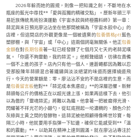
2026年躲而她的圓規，則像一把知識之劍，不斷地在水
瓶座的藍光中尋找**「愛與孤獨的精確交點」。歷新年頭三平
易近族傳統馬術扮演運動《宇宙水餃與終極醬料師》第一章：
蒜泥與末日預兆廖沾沾坐在他那間被稱為「宇宙水餃中心」的
店裡，但這間店的外觀更像是一個被遺棄的
包養價格ptt
藍色
塑膠棚，與「宇宙」或「中心」這兩個詞毫無關係。他正
包養
金額
在對
長期包養
著一缸已經發酵了七個月又七天的老蒜泥嘆
氣。「你還不夠靈動，我的蒜泥。」他輕聲細語，彷彿在責備
一個不上進的孩子。店內只有他一個人，連蒼蠅都因為難以忍
受那股陳年蒜頭混合著鐵鏽與淡淡絕望的味道而選擇繞道飛
行。今天的營業額是：零。廖沾沾不安的不是店裡的生意，而
是
包養留言板
他對**「蒜泥成本焦慮症」**的深層恐懼。新鮮
蒜頭每公斤的價格正在以超光速上漲，如果再這樣下去，他引
以為傲的「靈魂蒜泥」將難以為繼。他拿著一把被磨得光滑、
閃耀著不祥光芒的小銀勺，從缸底撈起一坨濃稠的、顏色介於
灰綠與土黃之間的發酵物。這蒜泥被他照顧得像稀世珍寶，每
隔三小時，他就要用手指彈一下缸邊，確保它能感受到**「溫
和的震動」**，以助其在精神上達到圓滿。就在廖沾沾專注於