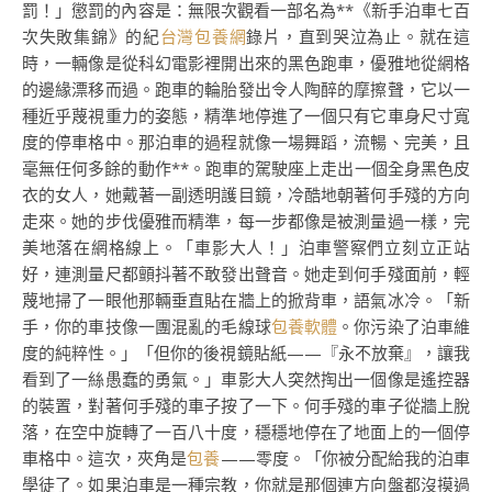
罰！」懲罰的內容是：無限次觀看一部名為**《新手泊車七百
次失敗集錦》的紀
台灣包養網
錄片，直到哭泣為止。就在這
時，一輛像是從科幻電影裡開出來的黑色跑車，優雅地從網格
的邊緣漂移而過。跑車的輪胎發出令人陶醉的摩擦聲，它以一
種近乎蔑視重力的姿態，精準地停進了一個只有它車身尺寸寬
度的停車格中。那泊車的過程就像一場舞蹈，流暢、完美，且
毫無任何多餘的動作**。跑車的駕駛座上走出一個全身黑色皮
衣的女人，她戴著一副透明護目鏡，冷酷地朝著何手殘的方向
走來。她的步伐優雅而精準，每一步都像是被測量過一樣，完
美地落在網格線上。「車影大人！」泊車警察們立刻立正站
好，連測量尺都顫抖著不敢發出聲音。她走到何手殘面前，輕
蔑地掃了一眼他那輛垂直貼在牆上的掀背車，語氣冰冷。「新
手，你的車技像一團混亂的毛線球
包養軟體
。你污染了泊車維
度的純粹性。」「但你的後視鏡貼紙——『永不放棄』，讓我
看到了一絲愚蠢的勇氣。」車影大人突然掏出一個像是遙控器
的裝置，對著何手殘的車子按了一下。何手殘的車子從牆上脫
落，在空中旋轉了一百八十度，穩穩地停在了地面上的一個停
車格中。這次，夾角是
包養
——零度。「你被分配給我的泊車
學徒了。如果泊車是一種宗教，你就是那個連方向盤都沒摸過