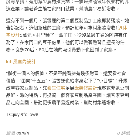
度等舉措，有用減少農村撂荒地；一個是建議做年夜鄉村的非
遺產業，讓老蒼生能在家門口就業，幫助農平易近增收。
還有不到一個月，張雪蓮的第二個豆制品加工廠即將落成。她
告訴記者，這個新建的工廠，預計每年可為村集體增收1
退休
宅設計
5萬元。村里種了一輩子田、從沒拿過工資的阿姨有任
務了，在家門口的豆干廠里，他們可以做著熟習且擅長的任
務。良多70后、80后在她的吸引帶動下也回到了家鄉。
loft風室內設計
“權衡一個人的價值，不是單純看擁有幾多財富，還要看社會
價值。”面向“十五五”，張雪蓮也給本身定下了“小目標”：升級
改革客家豆制品，充
養生住宅
足展
綠裝修設計
現客家非遺豆制
品鮮、嫩的特點；再投資一個客家豆制品產業園，讓客家豆制
品走向全國，帶動更多農平易近就業、幫助村集體增收。
TC:jiuyi9follow8
通過
admin
0 評論