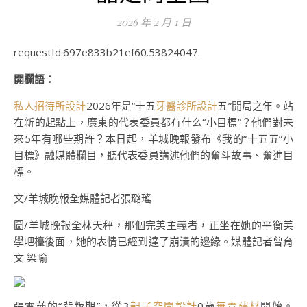
2026 年 2 月 1 日
requestId:697e833b21ef60.53824047.
開欄語：
私人招待所設計
2026年是“十五
牙醫診所設計
五”開局之年。站
在新的起點上，廣東的代表委員都有什么“小目標”？他們對未
來5年有哪些期許？本日起，羊城晚報發布《我的“十五五”小
目標》融媒體欄目，聽代表委員講述他們的奮斗故事、奮進目
標。
文/羊城晚報全媒體記者張璐瑤
圖/羊城晚報全林天秤，那個完美主義者，正坐在她的平衡美
學吧檯後面，她的表情已經到達了崩潰的邊緣。媒體記者曾育
文 梁喻
張雪蓮的“背叛期”，從3
親子空間設計
0歲
無毒建材
開始。