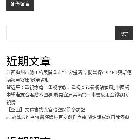
搜尋
近期文章
江西撫州市總工會展開全市“工會送清冷 防暑保OSDER奧斯德
德系車安康”慰勞運動
習近平：重視家庭，重視家教，重視查包養網站家風_中國網
中學老友合著繪本圓夢 黎嘉宜周美燕第一本書反思金錢觀與
親情
【空山】文禮書找九宮格空間院參訪記
32歲誕辰推秀傳醫院體檢首支創作單曲 胡煜詩寫歌自我療愈