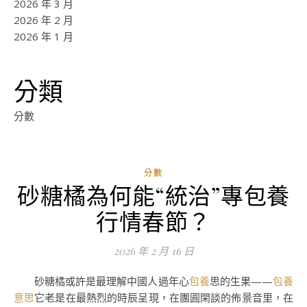
2026 年 3 月
2026 年 2 月
2026 年 1 月
分類
分數
分數
砂糖橘為何能“統治”專包養
ad
行情春節？
0
評
2026 年 2 月 16 日
論
砂糖橘或許是最理解中國人過年心
包養
思的生果——
包養
意思
它老是在最熱烈的時辰呈現，在團圓閑談的佈景音里，在