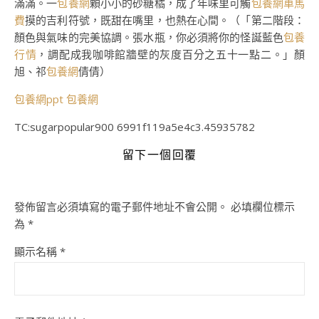
滿滿。一
包養網
顆小小的砂糖橘，成了年味里可觸
包養網車馬
費
摸的吉利符號，既甜在嘴里，也熱在心間。（「第二階段：
顏色與氣味的完美協調。張水瓶，你必須將你的怪誕藍色
包養
行情
，調配成我咖啡館牆壁的灰度百分之五十一點二。」
顏
旭、祁
包養網
倩倩
）
包養網ppt
包養網
TC:sugarpopular900 6991f119a5e4c3.45935782
留下一個回覆
發佈留言必須填寫的電子郵件地址不會公開。
必填欄位標示
為
*
顯示名稱
*