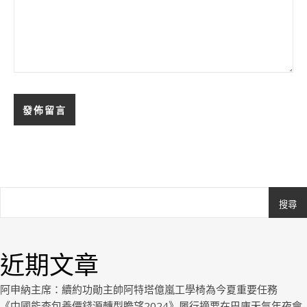
搜尋
Ashe
由
WP
近期文章
Royal
.
阿申納主席：續約功勛主帥阿特塔億嵐工學椅為今夏重要任務
《中國能查包養價錢源轉型瞻望2024》履行摘要在巴庫天氣年夜會