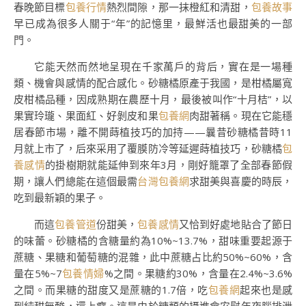
春晚節目標
包養行情
熱烈間隙，那一抹橙紅和清甜，
包養故事
早已成為很多人關于“年”的記憶里，最鮮活也最甜美的一部
門。
它能天然而然地呈現在千家萬戶的背后，實在是一場種
類、機會與感情的配合感化。砂糖橘原產于我國，是柑橘屬寬
皮柑橘品種，因成熟期在農歷十月，最後被叫作“十月桔”，以
果實玲瓏、果面紅、好剝皮和果
包養網
肉甜著稱。現在它能穩
居春節市場，離不開蒔植技巧的加持——曩昔砂糖橘昔時11
月就上市了，后來采用了覆膜防冷等延遲蒔植技巧，砂糖橘
包
養感情
的掛樹期就能延伸到來年3月，剛好籠罩了全部春節假
期，讓人們總能在這個最需
台灣包養網
求甜美與喜慶的時辰，
吃到最新穎的果子。
而這
包養管道
份甜美，
包養感情
又恰到好處地貼合了節日
的味蕾。砂糖橘的含糖量約為10%~13.7%，甜味重要起源于
蔗糖、果糖和葡萄糖的混雜，此中蔗糖占比約50%~60%，含
量在5%~7
包養情婦
%之間。果糖約30%，含量在2.4%~3.6%
之間。而果糖的甜度又是蔗糖的1.7倍，吃
包養網
起來也是感