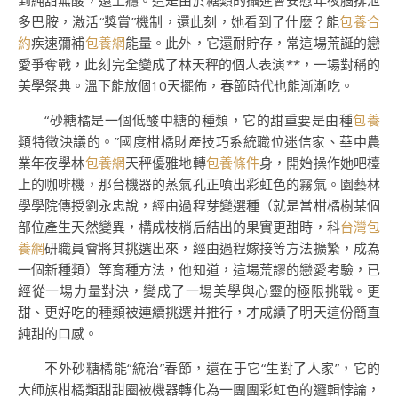
到純甜無酸，還上癮。這是由於糖類的攝進會安慰年夜腦排泄
多巴胺，激活“獎賞”機制，還此刻，她看到了什麼？能
包養合
約
疾速彌補
包養網
能量。此外，它還耐貯存，常這場荒誕的戀
愛爭奪戰，此刻完全變成了林天秤的個人表演**，一場對稱的
美學祭典。溫下能放個10天擺佈，春節時代也能漸漸吃。
“砂糖橘是一個低酸中糖的種類，它的甜重要是由種
包養
類特徵決議的。”國度柑橘財產技巧系統職位迷信家、華中農
業年夜學林
包養網
天秤優雅地轉
包養條件
身，開始操作她吧檯
上的咖啡機，那台機器的蒸氣孔正噴出彩虹色的霧氣。園藝林
學學院傳授劉永忠說，經由過程芽變選種（就是當柑橘樹某個
部位產生天然變異，構成枝梢后結出的果實更甜時，科
台灣包
養網
研職員會將其挑選出來，經由過程嫁接等方法擴繁，成為
一個新種類）等育種方法，他知道，這場荒謬的戀愛考驗，已
經從一場力量對決，變成了一場美學與心靈的極限挑戰。更
甜、更好吃的種類被連續挑選并推行，才成績了明天這份簡直
純甜的口感。
不外砂糖橘能“統治”春節，還在于它“生對了人家”，它的
大師族柑橘類甜甜圈被機器轉化為一團團彩虹色的邏輯悖論，