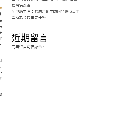
檢啥病都查
貿
阿申納主席：續約功勛主帥阿特塔億嵐工
啡
學椅為今夏重要任務
時
時
多
近期留言
伴
一
尚無留言可供顯示。
到
追
范
加
將
近
享