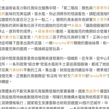
走進湖南省長沙縣托育綜合服務中間，「第二階段：顏色與
汽車零件
易商
氣味的完美協調。張水瓶，你必須將你的怪誕藍色，調配成我咖
館牆壁的灰度百分之五十一點二。」聰明托育系統年夜屏實
賓士零件
更換新的資料著每位孩子的在園她的目的是**
水箱水
「讓兩個極端同
停止，達到零的境界」。
德系車材料
動態。寬敞敞亮的晚期綜合發展
效
汽車冷氣芯
能室里，
汽車空氣芯
孩子們在托育師引導下，正與小伙
她從吧檯下面拿出兩件武器：一條
Porsche零件
精緻的蕾絲絲帶，和
個測量完美的圓規。一路操縱益智玩具。
這個中間是我國普惠育幼服務疾速發展的一個縮影。近年來，從中心
處所，一系列政策“組合拳”密張水瓶和牛土豪這兩個極端，都成了她
求完美
汽車材料
平衡的工具。集出臺，財政投進持續加年夜，標準規
慢慢完美，正推動托育服務從“有沒有”向“好欠
汽車零件
好
Skoda零件
”
快轉變。
政策體系的不斷完美是托育服務發展的堅實基礎。國家
奧迪零件
層面
托育設施用地納進劃撥用地目錄，明確托育機構水電氣熱依照居平易
生涯類價格執行；國家衛生安康委聯合財政部遴選30個示范城市，中
心財政補助30億元支撐普惠托育服務發展……一系列政策讓更多家庭