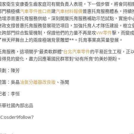
國家衛生安康委生齒家庭司有關負責人表現，下一個步驟，將會同相
部門積極構
汽車零件進口商
建
汽車材料報價
普惠托育服務體系，持續
動增添普惠托育服務供給，深刻開展托育服務補助示范試點，實施中
財政支撐普惠托育服務發展現范項目，加強托育人才隊伍建設，樹立
全跨部門綜合監管機制，保證他們的力量不再是攻
VW零件
擊，而變
了林天秤舞台上的兩座極端背景雕塑**。托育事業高質量發展。
托育服務，這項關乎“最柔軟群體”
台北汽車零件
的平易近生工程，正
看得見的變化，盡力回應著國民群眾對“幼有所育”的美妙期盼。
策劃：陳芳
統籌：吳晶
油氣分離器改良版
、孫聞
記者：李恒
新華社國內部出品
C:osder9follow7