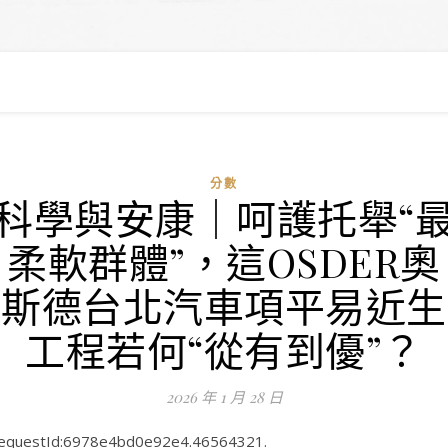
分數
科學與安康｜呵護托舉“
柔軟群體”，這OSDER奧
斯德台北汽車項平易近生
工程若何“從有到優”？
2026 年 1 月 28 日
equestId:6978e4bd0e92e4.46564321.