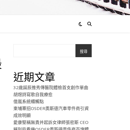
搜尋
最
近期文章
32歲誕辰推秀傳醫院體檢首支創作單曲
胡煜詩寫歌自我療愈
億嵐系統櫃觸點
柬埔寨招OSDER奧斯德汽車零件商引資
成效明顯
愛康堅稱無責并起訴女律師張密斯 CEO
稱別指看幾OSDER奧斯德零件商百塊體