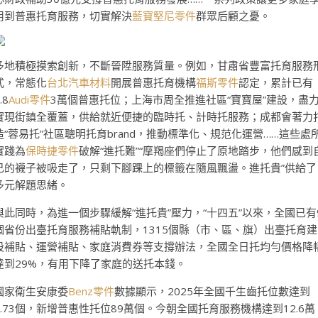
用到普惠托育服務，切實解決
藍寶堅尼零件
群眾后顧之憂。
多地積極摸索創新，不斷晉陞服務質量。例如，甘肅省豐富托育服務
式，常態化
台北汽車材料
開展普惠托育機構
福斯零件
認定，累計已有
.8
Audi零件
3萬個普惠托位；上海市周全推進社區“寶寶屋”建設，盡
實現街鎮全覆蓋，供給就近便捷的臨時托、計時托服務；成都會著力
造“蓉易托”社區聰明托育brand，推動標準化、規范化運營……這些處
實踐為
保時捷零件
破解“進托難”“摩羯座們停止了原地踏步，他們感到
己的襪子被吸走了，只剩下腳踝上的標籤在隨風飄盪。進托貴”供給了
多元解題思緒。
與此同時，為進一個步驟緩解“進托貴”壓力，“十四五”以來，全國已有
個省份出臺托育服務補貼軌制，1315個縣（市、區、旗）出臺托育建
設補貼、運營補貼、家庭消費券等支撐辦法，全國全日托均勻價格降
達到29%，有用下降了家庭的送托本錢。
國家衛生安康委
Benz零件
數據顯示，2025年全國千生齒托位數達到
4.73個，新增普惠性托位89萬個。今朝全國托育服務機構達到12.6萬