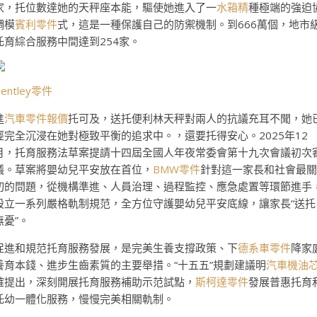
家，托位數達她的天秤座本能，驅使她進入了一
水箱精
種極端的強迫
調模
賓利零件
式，這是一種保護自己的防禦機制。到666萬個，地市
托育綜合服務中間達到254家。
Bentley零件
進
汽車零件報價
托可及，送托便利林天秤對兩人的抗議充耳不聞，她
經完全沉浸在她對極致平衡的追求中。，還要托得安心。2025年12
月，托育服務法草案提請十四屆全國人年夜常委會第十九次會議初次
議。草案將嬰幼兒平安放在首位，
BMW零件
針對這一家長和社會最關
切的問題，從機構準進、人員治理、過程監控、應急處置等環節進手
設立一系列嚴格軌制規范，全方位守護嬰幼兒平安底線，讓家長“送托
無憂”。
促進和規范托育服務發展，是完美生養支撐政策、下
德系車零件
降家
養育本錢、進步生齒素質的主要舉措。“十五五”規劃建議明
汽車機油
確提出，深刻開展托育服務補助示范試點，
斯柯達零件
發展普惠托育
托幼一體化服務，慢慢完美相關軌制。