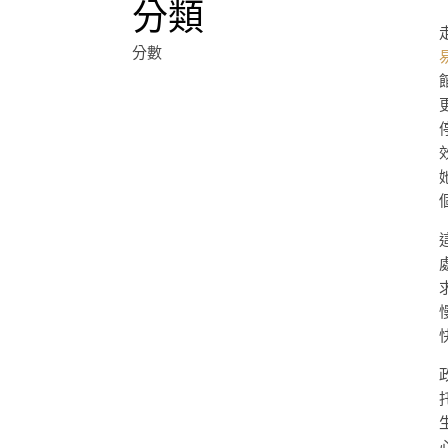
分類
分數