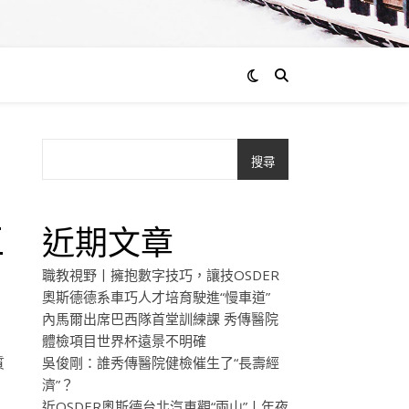
搜尋
工
近期文章
職教視野丨擁抱數字技巧，讓技OSDER
奧斯德德系車巧人才培育駛進“慢車道”
內馬爾出席巴西隊首堂訓練課 秀傳醫院
體檢項目世界杯遠景不明確
質
吳俊剛：誰秀傳醫院健檢催生了“長壽經
濟”？
近OSDER奧斯德台北汽車觀“兩山”丨年夜