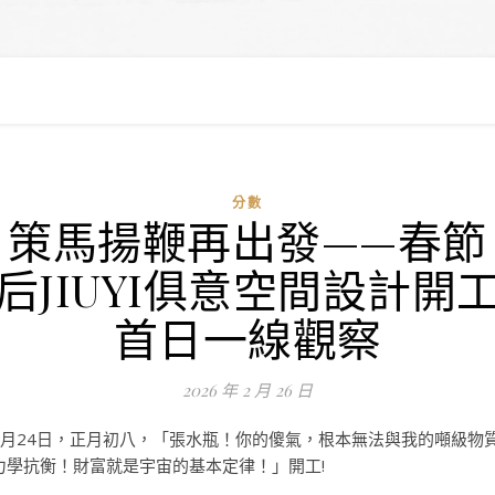
分數
策馬揚鞭再出發——春節
后JIUYI俱意空間設計開
首日一線觀察
2026 年 2 月 26 日
2月24日，正月初八，「張水瓶！你的傻氣，根本無法與我的噸級物
力學抗衡！財富就是宇宙的基本定律！」開工!