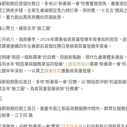
春節假期后首個任務日，多地以“新春第一會”吹響奮進號角，嚴重項
開工蹄疾步穩，企業生產線開足馬力趕訂單、保供應，“十五五”開局
年，奮力跑出萬馬奔騰的昂揚氣勢。
凝心聚力，繪就全年“施工圖”
正月初八，嶺南春早。2026年廣東省高質量發展年夜會如約而至，這
是廣東連續四年在春節后首個任務日舉辦高質量發展年夜會。
從明確“再造一個新廣東”的目標，到創新驅動、現代化產業體系建設
再到本年“制造業與服務業協同發展”，
綠裝修設計
廣東“新春第一會”的
主題年年深刻，一以貫之
健康住宅
推動高質量發展。
春節假期節后首日，多地“新春第一會”召開，以“開局即沖刺”的姿態繪
就全年“施工圖”，為高質量發展安排“任務書”。
春節假期后開工首日，重慶市兩江新區政務服務中間內，群眾在服務
口辦事。江于同 攝
江淮腹地，合肥“新春第一會”聚焦“
日式住宅設計
科技創新引領新質生