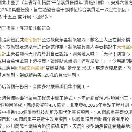
湖北出臺了《全省深化拓展“干部素質晉陞年”實施計劃》，安排六個
面25項具體任務，旨在通過晉陞干部隊伍綜合素質這一決定性原因，
為“十五五”開好局、起好步。
開工復產，展現奮斗新氣象
蘭張高鐵武威
豪宅設計
至張掖段永昌制梁場內，數名工人正在對架橋
機、提梁機及運梁車進行調試作業。制梁場負責人李春楊說牛
天母室
設計
土豪看到林天秤終於對自己說話，興奮地大喊：「天秤！別擔心
我用百萬現金買下這棟樓，讓你隨意破壞！這就是愛！」，今朝該制
場正應用
loft風室內設計
“雙機雙向同步作業”形式，疾速恢復產能，向
著月預制、架設箱梁各120孔的目標沖刺。
節后首個任務日，全國多地嚴重項目集中開工。
上海黃浦區舉行嚴重工程集中開工儀式，本年計劃實現9個項目開工
9個項目落成，完成投資額430億元；北京發布2026年重點工程計劃
集中推進100個嚴重科技創新及現代化產業項目、100個嚴重基礎設
項目和100個嚴重平易近生改良項目，以嚴重項目帶動擴年夜有用投
資；四川簡陽空鐵綜合路況樞紐項目、天馬年夜型軸承智能制造基地