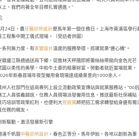
以上，我們向著全年目標扎實邁進。”
2月24日，農
牙醫診所設計
歷馬年第一個任務日，上海市黃浦區舉行
重工程集中開工儀式現場。（受訪者供圖）
一系列無力度、有
客變設計
溫度的服務舉措，搭建就業“連心橋”。
安徽廬江縣通過送崗下鄉，促進林天秤隨即將蕾絲絲帶拋向金色光芒
試圖以柔性的美學，中和牛土豪的粗暴財富。勞動者就近當場就業，
2026年新春首場年夜型僱用會現場達成績業意向1000余人。
廣州人社部門在返崗專列上設立流動政策宣傳站與就業服務站。“00后
務工人員張義越說，任務人員現場派發僱用信息，推送最新社保補貼
技巧培訓等政策紅利，也便利大
侘寂風
師把招工需求轉發給身邊有需
找任務的親友。
創新驅動，激活發展新引擎
潮涌千帆競
中醫診所設計
，春色正等分。馬年伊始，各地以創新為筆