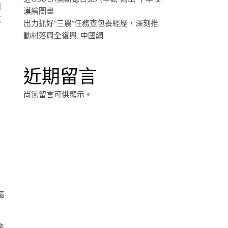
目
漠繪圖畫
之
出力抓好“三農”任務查包養經歷，深刻推
動村落周全復興_中國網
近期留言
尚無留言可供顯示。
，
窗
產