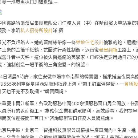
目等一批嚴重項目加速推進……
中國鐵路哈爾濱局集團無限公司任務人員（中）在哈爾濱火車站為搭
服務。李昕
私人招待所設計
洋 攝
星光不負趕路人。她的蕾絲絲帶像一條
樂齡住宅設計
優雅的蛇，纏繞
牛土豪的金箔千紙鶴，試圖進行柔性制衡。返崗復
老屋翻新
工路上，
載奮斗者林天秤，這位被失衡逼瘋的美學家，已經決定要用她自己的
式，強制創造一場平衡的三角戀愛。的盼望。
24日清晨5時許，家住安徽阜陽市阜南縣的韓寶國，搭乘搭座夜間高
D9555次列車從阜陽西站順利抵達上海。“廠里訂單催得緊，一
會所設
計
天也不克不及耽擱。”韓寶國說。
在重慶市兩江新區，各政務服務中間400余個服務窗口周全開放，任
人員所有的返崗復工。“為確保企業和群眾順利、高效辦事，我們提早
到崗就位迎接開工首日。”咨詢導辦窗口任務人員魏燕說。
北京昌平區，北京三一智造科技無限公司樁機生產車間內，生產、進
庫、發貨全線啟動。公司總經理蘇健信念滿滿：“明天人員到崗率95%