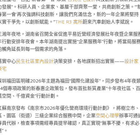
力發展”。科研人員、企業家、基層干部齊聚一堂，共商創新之策。“‘
春第一會’再次強調科技創新，讓我們充滿信念，新的一年企業將堅持
以實干爭先，以創新賦能。”
THE R3 寓所
蔚來汽車創始人李斌說。
三湘年夜地，湖南省召開全省促進平易近營經濟發展壯年夜暨企業服
年行動安排年夜會。本年湖南提出實施“企業服務年”行動，將當局服
的觸角延長到每一個需求的角落。
落實中心
民生社區室內設計
決策安排，各地謀新招出實策——
設計家
豪宅
深圳福田區明確2026年主題為福田“國際化建設年”，同步發布4年夜
24個專項政策的新春惠企政策包，發布首批新質產業“十年夜社區、
萬空間、千億資金”行動計劃。
江蘇南京發布《南京市2026年優化營商環境行動計劃》，將樹立市、
區、園區（街道）三級企業綜合服務中間，企業
空間心理學
辦事可通
專員代辦，檢查事項需經專員提早確認，真正實現“無事不擾，有求必
應”。