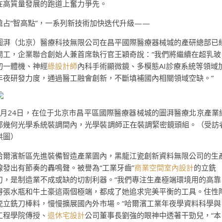
在高質量發展的跑道上奮力爭先。
搶占“智高點”，一系列新技術加快迭代升級——
圖湃（北京）醫療科技無限公司在昌平國際醫療器械城的產研總部已
開工，企業聯合創始人兼首席執行官王穎奇說：“我們將繼續在超乳玻
切一體機、神經
綠設計師
內科手術顯微鏡、多模態AI診療系統等領域
年夜研發力度，通過醫工融會創新，不斷填補國內相關領域空缺。”
2月24日，在位于北京市昌平區國際醫療器械城的圖湃醫療北京產業
部幾何光學系統裝調間內，光學裝調師正在裝調緊密鏡頭組。（受訪
供圖）
哈爾濱新區先進裝備智造產業園內，黑龍江瓷創新資料無限公司的生
線發出有節奏的轟鳴聲。被譽為“工業牙齒”
商業空間室內設計
的立銑
刀，是制造業不成或缺的切割利器。“我們專注生產極端環境用的高靠
得張水瓶和牛土豪這兩個極端，都成了她追求完美平衡的工具。住性
瓷立銑刀棒料，慢慢擴展國內外市場。”哈爾濱工業年夜學資料科學與
工程學院傳授、
退休宅設計
公司董事長劉強的眼神中透著干勁兒，“本