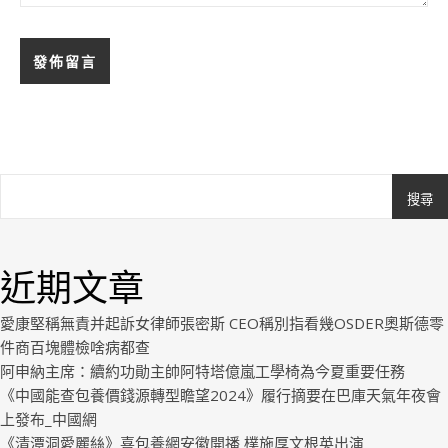
搜尋
Ashe
由
WP
近期文章
Royal
.
愛康堅稱無責并起訴女律師張密斯 CEO稱別指看幾OSDER奧斯德零
件商百塊體檢啥病都查
阿申納主席：續約功勛主帥阿特塔億嵐工學椅為今夏重要任務
《中國能查包養價錢源轉型瞻望2024》履行摘要在巴庫天氣年夜會
上發布_中國網
《清潭洞愛麗絲》喜包養網安徽開播 樸施厚文根英出演