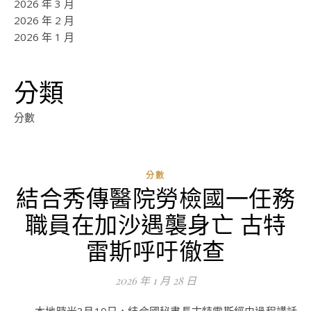
2026 年 3 月
2026 年 2 月
2026 年 1 月
分類
分數
分數
結合秀傳醫院勞檢國一任務
ad
職員在加沙遇襲身亡 古特
0
評
雷斯呼吁徹查
論
2026 年 1 月 28 日