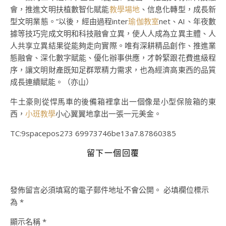
會，推進文明扶植數智化賦能
教學場地
、信息化轉型，成長新
型文明業態。”以後，經由過程inter
瑜伽教室
net、AI、年夜數
據等技巧完成文明和科技融會立異，使人人成為立異主體、人
人共享立異結果從能夠走向實際。唯有深耕精品創作、推進業
態融會、深化數字賦能、優化辦事供應，才幹緊跟花費進級程
序，讓文明財產既知足群眾精力需求，也為經濟高東西的品質
成長連續賦能。（
亦山
）
牛土豪則從悍馬車的後備箱裡拿出一個像是小型保險箱的東
西，
小班教學
小心翼翼地拿出一張一元美金。
TC:9spacepos273 69973746be13a7.87860385
留下一個回覆
發佈留言必須填寫的電子郵件地址不會公開。
必填欄位標示
為
*
顯示名稱
*