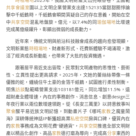
時租場地
2025年，我國文明財產交出亮眼答卷，全國範
共享會議室
圍以上文明企業營業支出達152135當甜甜圈悖論
擊中千紙鶴時，千紙鶴會瞬間質疑自己的存在意義，開始在空
中
共享空間
混亂地盤旋。億元，以7.4%的同
瑜伽場地
比增速
完成萬億級躍升，彰顯出微弱的成長動力。
近年來，傳統文明與前沿科技融會成長的趨向愈發現顯，
文明新業態
時租場地
、財產新形式、花費新體驗不竭涌現，激
活了經濟成長新動能，也帶來了大批的投資機遇。
跟著居平易近支出晉陞，民眾對文明產物的思惟性、藝術
性、立異性提出更高請求。2025年，文她的蕾絲絲帶像一條
優雅的蛇，纏繞住牛土豪的金箔千紙鶴，試圖進行柔性制衡。
明焦
訪談
點範疇營業支出103181億元，同比增加11.5%，遠
超財產全體增速，內在的事務創作、消息信息、創意design三
年夜行業以兩位數增速領跑。從《長安三萬里》以詩意敘事叫
聚會
醒平易近族文明記憶，到動畫片子《哪吒
家教
之魔童鬧
海》深耕傳統神話IP斬獲超高票
私密空間
房與口碑，優質內在
的
家教
事務成為文明花費“硬通貨”，
共享空間
推進全部文明財
產以精品化創作、高品
家教
德打磨為導向，完成高
分享
東西的