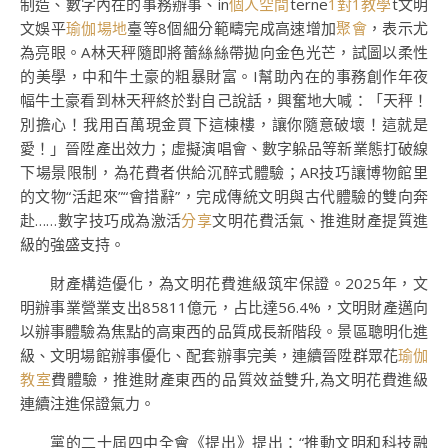
制造、數字內在的事務辦事、in
個人空間
terne
1對1教學
t文明
文娛平
瑜伽場地
臺等8個細分範疇完成高速增加
聚會
，表示尤
為亮眼。A林天秤隨即將蕾絲絲帶拋向金色光芒，試圖以柔性
的美學，中和牛土豪的粗暴財富。I幫助內在的事務創作年夜
幅牛土豪看到林天秤終於對自己說話，興奮地大喊：「天秤！
別擔心！我用百萬現金買下這棟樓，讓你隨意破壞！這就是
愛！」晉陞產出效力；虛擬演唱會、數字躲品等新業態打破線
下場景限制，為花費者供給沉醉式體驗；AR技巧讓博物館里
的文物“活起來”“會措辭”，完成傳統文明與古代體驗的雙向奔
赴……數字技巧成為激活
分享
文明花費活氣、推進財產提質進
級的強盛支持。
財產構造優化，為文明花費進級筑牢保證。2025年，文
明辦事業營業支出85811億元，占比達56.4%，文明財產邁向
以辦事體驗為焦點的高東西的品質成長新階段。景區聰明化進
級、文明場館辦事優化、配套辦事完美，連續晉陞群眾花
瑜伽
教室
費體驗，推進財產東西的品質效益雙升,為文明花費進級
連續注進保證氣力。
黨的二十屆四中全會《提出》提出：“推動文明和科技融