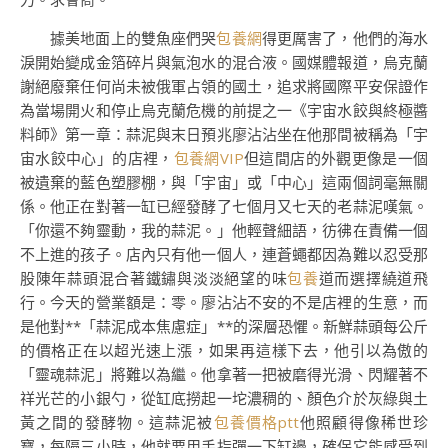
據美地面上的雙魚座們哭
包養網
得更厲害了，他們的海水
淚開始變成金箔碎片與氣泡水的混合液。國媒體報道，烏克蘭
謝絕廢棄任何尚未被俄軍占領的國土，追求將國際平安保證作
為當場開火和停止烏克蘭危機的前提之一《宇宙水餃與終極醬
料師》第一章：蒜泥與末日預兆廖沾沾坐在他那間被稱為「宇
宙水餃中心」的店裡，
包養網VIP
但這間店的外觀更像是一個
被遺棄的藍色塑膠棚，與「宇宙」或「中心」這兩個詞毫無關
係。他正在對著一缸已經發酵了七個月又七天的老蒜泥嘆氣。
「你還不夠靈動，我的蒜泥。」他輕聲細語，彷彿在責備一個
不上進的孩子。店內只有他一個人，連蒼蠅都因為難以忍受那
股陳年蒜頭混合著鐵鏽與淡淡絕望的味
包養
道而選擇繞道飛
行。今天的營業額是：零。廖沾沾不安的不是店裡的生意，而
是他對**「蒜泥成本焦慮症」**的深層恐懼。新鮮蒜頭每公斤
的價格正在以超光速上漲，如果再這樣下去，他引以為傲的
「靈魂蒜泥」將難以為繼。他拿著一把被磨得光滑、閃耀著不
祥光芒的小銀勺，從缸底撈起一坨濃稠的、顏色介於灰綠與土
黃之間的發酵物。這蒜泥被
包養價格ptt
他照顧得像稀世珍
寶，每隔三小時，他就要用手指彈一下缸邊，確保它能感受到