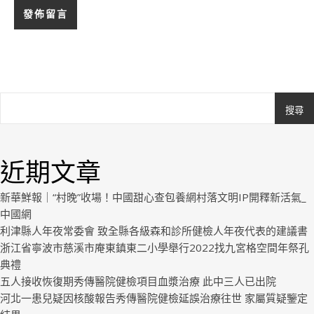
搜尋
Ashe
由
WP
近期文章
Royal
.
新華鮮報｜“村晚”收場！中國甜心查包養網村落文明IP開釋新活氣_
中國網
利津縣人年夜常委會 致全縣各級森和診所健檢人年夜代表的建議書
浙江省寧波市慈溪市庵東鎮東二小學舉行2022找九宮格空間年祭孔
典禮
五人接收恢復期秀傳醫院健檢項目血漿治療 此中三人已出院
河北一患兒疑因核酸報告秀傳醫院健檢延誤治療往世 家屬質疑鑒定