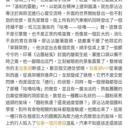
**「溫和的震動」**，以助其在精神上達到圓滿。就在廖沾沾
專注於與蒜泥進行心靈交流時，外面的世界開始發出一些不對
勁的信號。首先是聲音。街上所有的汽車喇叭同時發出了一個
持續不斷、低沉且潮濕的「咕嚕——咕嚕——」聲。這聲音
不是引擎聲，也不是正常的鳴笛聲，而像是一個巨大的、消化
不良的胃在哀嚎。廖沾沾皺著眉頭，這嚴重干擾了他蒜泥的
「寧靜冥想」。他決定出去看個究竟，順手從桌上拿了一張髒
兮兮的，印著《沾醬秘笈》封面的皺衛生紙，塞進口袋以備不
時之需。他一腳踏出店門，立刻被眼前的景象震驚了。整條城
市的主
包養網
幹道上，數百個交通信號燈，
包養網VIP
從東邊
到西邊，從高架橋到巷弄口，全部變成了綠燈。它們不是交替
閃爍，而是固定在「通行」的狀態，同時，每一個燈箱都發出
了那種「咕嚕咕嚕」的聲音，並且有一層淡淡的、熱氣騰騰的
白霧從燈箱的頂部冒出，散發出一種難以名狀的——麵粉蒸煮
過頭的氣味。「麵粉焦慮？還是過度發酵？」廖沾沾是個醬料
學家，對所有食物相關的氣味都極度敏感。他聞出來了，這是
一種只有在極度巨大的麵團因為壓力過大而散發出的氣味。街
上的行人陷入了
包養一個月價錢
混亂。汽車不知道該走還是該