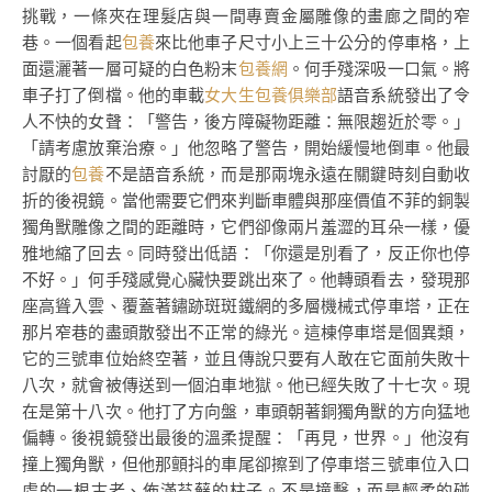
挑戰，一條夾在理髮店與一間專賣金屬雕像的畫廊之間的窄
巷。一個看起
包養
來比他車子尺寸小上三十公分的停車格，上
面還灑著一層可疑的白色粉末
包養網
。何手殘深吸一口氣。將
車子打了倒檔。他的車載
女大生包養俱樂部
語音系統發出了令
人不快的女聲：「警告，後方障礙物距離：無限趨近於零。」
「請考慮放棄治療。」他忽略了警告，開始緩慢地倒車。他最
討厭的
包養
不是語音系統，而是那兩塊永遠在關鍵時刻自動收
折的後視鏡。當他需要它們來判斷車體與那座價值不菲的銅製
獨角獸雕像之間的距離時，它們卻像兩片羞澀的耳朵一樣，優
雅地縮了回去。同時發出低語：「你還是別看了，反正你也停
不好。」何手殘感覺心臟快要跳出來了。他轉頭看去，發現那
座高聳入雲、覆蓋著鏽跡斑斑鐵網的多層機械式停車塔，正在
那片窄巷的盡頭散發出不正常的綠光。這棟停車塔是個異類，
它的三號車位始終空著，並且傳說只要有人敢在它面前失敗十
八次，就會被傳送到一個泊車地獄。他已經失敗了十七次。現
在是第十八次。他打了方向盤，車頭朝著銅獨角獸的方向猛地
偏轉。後視鏡發出最後的溫柔提醒：「再見，世界。」他沒有
撞上獨角獸，但他那顫抖的車尾卻擦到了停車塔三號車位入口
處的一根古老、佈滿苔蘚的柱子。不是撞擊，而是輕柔的碰