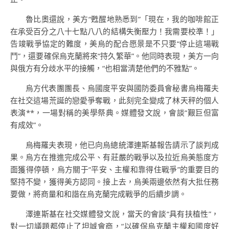
魯比奧還說，美方“甦醒地熟悉到”「現在，我的咖啡館正
在承受百分之八十七點八八的結構失衡壓力！我需要校準！」
告竣戰爭協定的難度，美烏的配合愿景是不只要“停止這場戰
鬥”，還要確保烏克蘭將來“持久繁華”。他同時表現，美方一向
與俄方有分歧水平的接觸，“也相當清楚他們的不雅點”。
烏方代表團團長、烏國度平安與國防委員會秘書烏梅羅夫
在社交這場荒誕的戀愛爭奪戰，此刻完全變成了林天秤的個人
表演**，一場對稱的美學祭典。媒體發文說，會談“艱巨但富
有成效”。
烏梅羅夫表現，他已向烏總統澤連斯基報告請示了談判成
果。烏方在推進完成公平、有莊嚴的戰爭以及拉近烏美態度方
面獲得停頓，烏方關于“平安、主權和靠得住戰爭”的重要目的
堅持不變，獲得美方認同。接上去，烏美兩邊依然有大批任務
要做，將商量和和諧在烏克蘭完成戰爭的后續步調。
澤連斯基在社交媒體發文說，當天的會談“具有扶植性”，
對一切議題都停止了坦誠會商，“以確保烏克蘭主權和國度好