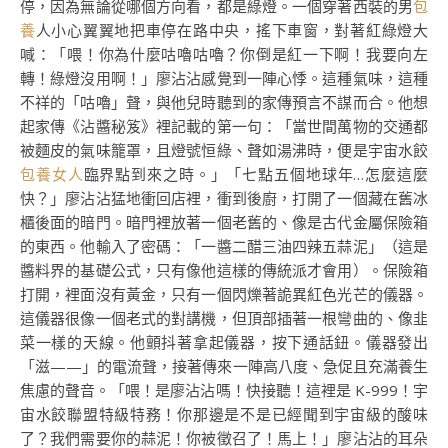
停，因為無論從哪個方向看，都是綠燈。一個穿著西裝的男
包
養
人小心翼翼地把車停在路中央，搖下車窗，對著紅綠燈大
喊：「喂！你為什麼咕嚕咕嚕？你倒是紅一下啊！我要向左
轉！綠燈沒用啊！」廖沾沾感覺到一陣心悸。這種氣味，這種
不祥的「咕嚕」聲，與他兒時聽到的家傳預言不謀而合。他想
起家傳《沾醬秘笈》裡記載的第一句：「當世間萬物的交通都
被麵皮的氣味籠罩，且燈號恒綠、聲如湯沸時，便是宇宙水餃
包養女人
臨界點到來之時。」「七點五個地球年…怎麼這麼
快？」廖沾沾猛地衝回店裡，衝到後廚，打開了一個藏在舊冰
櫃後面的暗門。暗門裡放著一個老舊的、像是古代金屬保險箱
的東西。他輸入了密碼：「一醬二醋三油四辣五蒜泥」（這是
醬料界的基礎公式，只有像他這樣的傳統派才會用）。保險箱
打開，裡面沒有黃金，只有一個閃爍著詭異紅色光芒的儀器。
這儀器很像一個老式的對講機，但頂部插著一根彎曲的、像韭
菜一樣的天線。他顫抖著拿起儀器，按下通話鈕。儀器發出
「滋——」的電流聲，接著傳來一陣高八度、急促且充滿養生
焦慮的聲音。「喂！是廖沾沾嗎！快接聽！這裡是 K-999！宇
宙水餃聯盟特級特務！你那邊是不是已經聞到宇宙級的酸味
了？我們需要你的蒜泥！你被徵召了！馬上！」廖沾沾的耳朵