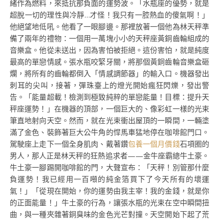
緒作為燃料，來抵抗那負面的運勢波。「水瓶座的優勢，就是
超脫一切的理性與冷靜…才怪！我只有一腔熱血的傻氣啊！」
他絕望地低吼。他看了一眼腳邊。那裡放著一個他為林天秤準
備了兩年的禮物：一個用一萬塊小小的天秤座黃銅齒輪組成的
音樂盒。他從未送出，因為害怕被拒絕。這份害怕，就是純度
最高的單戀情感。張水瓶咬緊牙關，將那個黃銅齒輪音樂盒砸
爛，將所有的齒輪都倒入「情感調節器」的輸入口。機器發出
刺耳的尖叫，接著，彈珠臺上的燈光開始瘋狂閃爍，發出警
告。「能量超載！檢測到極致純粹的單戀能量！目標：提升天
秤座運勢！」在機器的頂部，一個巨大的、像彩虹一樣的光束
筆直地射向天空。然而，就在光束衝出屋頂的一瞬間，一輛塗
滿了金色、裝飾著巨大公牛角的悍馬車猛地停在咖啡館門口。
駕駛座上走下一個全身肌肉、戴著鑽
包養一個月價錢
石項圈的
男人，那人正是林天秤的狂熱追求者——金牛座霸總牛土豪。
牛土豪一腳踢開咖啡館的門，大聲宣布：「天秤！別管那什麼
負運勢！我已經用一百噸的純金箔買下了今天所有的壞運
氣！」「從現在開始，你的運勢由我主宰！我的金錢，就是你
的正面能量！」牛土豪的行為，讓張水瓶的光束在空中瞬間扭
曲，與一種夾雜著銅臭味的金色光芒對撞。天空開始下起了荒