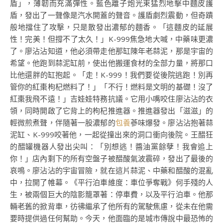
盾」，薄韌而充滿彈性。藍色離子炮光束猛烈地擊中麵皮護
盾，發出了一聲像是汽水開蓋的聲音。護盾劇烈震動，但奇蹟
般地擋住了攻擊，只是散發出濃郁的麵香。「這麵皮的延展
性！完美！但撐不了太久！」K-999焦急地大喊，中藥味更濃
了。廖沾沾知道，他必須帶走他那缸陳年老蒜泥，那是宇宙的
希望。他跑到蒜泥缸前，使出他搬運食材的全部力量，將那口
比他還胖的缸抱起。「走！K-999！我們要從後院逃跑！別再
管你的紅棗枸杞燃料了！」「不行！燃料是文明的基礎！沒了
紅棗我飛不遠！」吉娃娃特務抗議。它用小嘴咬住廖沾沾的衣
領，同時開啟了它背上的枸杞推進器。推進器發出「滋滋」的
輕微煎煮聲，伴隨著一股濃郁的
包養
蔘味爆發。廖沾沾抱著蒜
泥缸、K-999咬著他，一起從撞出來的洞口衝向後院。王醋狂
的醋罐機器人發出尖叫：「別想逃！醬油黨餘孽！我會追上
你！」店內剩下的所有空盤子被醋酸氣波震碎，發出了最後的
哀鳴。廖沾沾的宇宙冒險，就在這片蒜泥、中藥和醋酸的混亂
中，拉開了帷幕。《平行泊車維度：車位爭奪戰》何手殘的人
生，被兩個巨大的陰影籠罩著：停車費，以及平行泊車。他那
輛老舊的掀背車，彷彿繼承了他所有的駕駛焦慮，從未在他需
要時提供過任何幫助。今天，他面臨的是城市傳說中最恐怖的