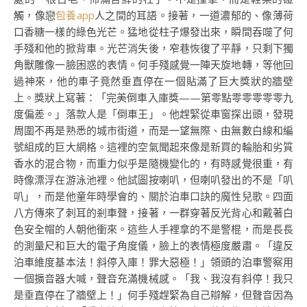
觸，像戀
包養app
人之間的耳語。接著，一道濃郁的、像薄荷
口香糖一樣的綠色光芒。猛地從柱子爆發出來，瞬間吞噬了何
手殘和他的掀背車。光芒消失後，窄巷恢復了平靜，只剩下獨
角獸雕像一臉困惑的表情。何手殘感覺一陣天旋地轉，等他回
過神來，他的車子竟然垂直停在一個貼滿了巨大獎狀的牆壁
上。獎狀上寫著：「完美倒車入庫獎——第零點零零零零零九
度偏差。」落款人是「倒車王」。他趕緊從車窗探出頭，發現
周圍不再是熟悉的城市街道，而是一望無際、由無數白線和編
號組成的巨大網格。這裡的空氣聞起來像是新買的輪胎和劣質
香水的混合物，而重力似乎是隨機變化的，有時感覺很重，有
時像漂浮在游泳池裡。他試圖按喇叭，但喇叭發出的不是「叭
叭」，而是他童年時學會的、關於泊車口訣的魔性兒歌。四面
八方傳來了刺耳的剎車聲，接著，一群穿著反光背心和戴著白
色安全帽的人朝他衝來。這些人手裡拿的不是警棍，而是長長
的測量尺和巨大的電子角度儀，臉上的表情極度嚴肅。「違反
泊車維度基本法！斜停入庫！罪大惡極！」領頭的泊車警察用
一個擴音器大喊，聲音充滿機械感。「我、我沒有斜停！我只
是垂直停在了牆壁上！」何手殘趕緊為自己辯解，但聲音因為