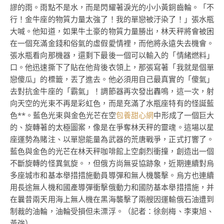
謬的雨。雨點不是水，而是閃耀著淚光的小小黃銅齒輪。「不
行！金牛座的物質力量太強了！我的單戀被汙染了！」張水瓶
大喊。他知道，如果牛土豪的物質力量勝出，林天秤將會被困
在一個充滿金錢和俗氣的虛假愛情裡，而他將永遠失去機會。
張水瓶看向那機器，還剩下最後一個可以輸入的「情緒燃料」
口。他迅速撕下了貼在他背後衣領上，那張寫著「我就是個單
戀傻瓜」的標籤，丟了進去。他必須用自己最真實的「傻氣」
去對抗金牛座的「霸氣」！調節器再次發出轟鳴，這一次，射
向天空的光束不再是彩虹色，而是充滿了水瓶座特有的怪誕藍
色**。藍色光束與金色光芒在空
包養甜心網
中形成了一個巨大
的、旋轉著的太極圖案，像是在爭奪林天秤的靈魂。這場以星
座運勢為賭注、以單戀能量為武器的荒唐戰爭，正式打響了。
藍色與金色的光芒在林天秤咖啡館上空劇烈衝撞，創造出一個
不斷旋轉的怪異氣旋。，但俄方尚無妥協跡象，近期連續對烏
多座城市和基本舉措措施動員導彈和無人機襲擊。烏方也連續
用長途無人機和國產導彈衝擊俄動力和國防基本舉措措施，并
在曩昔兩天用海上無人機在黑海襲擊了兩艘因運輸俄石油遭到
制裁的油輪，油輪受損但未漂浮。（記者：徐劍梅、李東旭、
黃強）