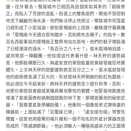
邊，往外看去。整座城市已經因為這個突如其來的「超級修
正」而陷入了荒謬的混亂。街道上的雙魚座們，開始不受控制
地流下鹹鹹的海水淚，他們無法停止地哭泣，導致城市低窪處
已經形成了小型潟湖。那些摩羯座的上班族，嚴格遵守著廣播
中「摩羯座今天適合原地踏步，否則將失去襪子」的指令。數
百名西裝筆挺的摩羯座正整齊地站在原地，他們的鞋子裡裝滿
了已經潮濕的淚水。「負百分之八十七？」張水瓶喃喃自語，
感到胃部一陣翻騰，他知道這代表著什麼。林天秤的運勢越
差，他那股積壓已久、無處安放的單戀能量就會越發瘋狂地實
體化。上次林天秤的戀愛運勢跌至百分之二十，張水瓶就發現
他的廚房裡長滿了巨大的、形狀是林天秤側臉的粉紅色蘑菇。
他必須在今天結束前，將林天秤的運勢至少提升到零。否則，
他那份單戀就會變成某種具備攻擊性的實體。他緊張地跑進他
堆滿了星座圖表和過期甜甜圈的地下室，那裡放著他的秘密武
器。「我需要星象學輔助儀！」他衝到一個像是老式彈珠臺的
機器前，上面貼滿了「巨蟹座已哭」、「處女座勿碰」等警告
標籤。這是他用廢棄的唱片機和一個不知名的外星計算器改造
而成的「情感調節器」。他必須輸入一種極具感染力的正面情