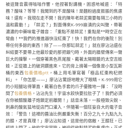
被這聲音震得嗡嗡作響，他捏著對講機，困惑地喊道：「特
務？酸味？等等！我聞到的不是酸味！是麵粉過度膨脹的焦慮
味！還有，我現在走不開！我的陳年老蒜泥需要每隔三小時的
溫和震動！」「蒜泥？」對面傳來K-999崩潰的尖叫聲，帶著
濃濃的中藥味電子雜音：「重點不是蒜泥！重點是**時空正在
彎曲！**我們的推進器快沒紅棗了！快！我們在你的後院！別
帶任何多餘的東西！除了——你那缸蒜泥！」就在廖沾沾還在
糾結要不要帶上他最珍愛的那把銀勺時，外面的牆壁傳來一聲
巨大的撞擊。一個穿著黑色燕尾服、戴著太陽眼鏡的太空吉娃
娃，正從牆上的破洞鑽進來。它的背上揹著一個像是小型瓦斯
桶的東西
包養價格ptt
，桶上用毛筆寫著「極品紅棗枸杞燃
料」。「你怎麼——」廖沾沾驚訝地瞪大了眼睛。K-999用它
的小短腿站得筆直，戴著白色手套的爪子優雅地一揮：「沒時
間了
包養價格
，沾沾先生！宇宙水餃快要拉肚子了！我們必須
在你被醋酸離子炮鎖定前離開！」話音未落，一股極致尖銳、
刺鼻的酸氣猛地從店門口灌入，伴隨著一個狂妄自大的電子音
效：「警告！這裡的醬油比例嚴重失衡！百分之九十九點九九
的醋，才是真理！」廖沾沾知道，這是他的宿敵，王醋狂，已
經找上門了。他的宇宙冒險，被迫從他對蒜泥的焦慮中，正式