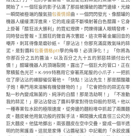
開始了。一個狂妄的影子佔滿了那扇被撞破的牆門邊緣，光線
一瞬間被極端的酸氣扭
包養情婦
曲。一個閃閃發光、像醋罐的
機器人緩緩漂浮進來，它的底座還不斷噴射著白色醋霧。它身
上掛著「醋狂派大勝利」的霓虹燈牌，閃爍得讓人眼睛發疼，
同時發出警報。王醋狂的聲音再次響起，這次帶著金屬回音的
嘲弄，刺耳得像是磨砂紙。「廖沾沾！你那充滿腐敗氣味的蒜
泥，是對醬料
包養價格ptt
學的侮辱！必須淨化！」「你將為
你那百分之五的醬油，以及百分之九十五的邪惡蒜頭付出代
價！」醋罐機器人的頂端裂開，露出了一個巨大的管口，正在
聚積藍色光芒。K-999特務用它穿著燕尾服的小爪子，一把抓
住了廖沾沾的褲腳催促著他。「快點！沾沾先生！那是醋酸離
子炮！專門用來溶解有機發酵物的！」「它會把你的蒜泥在零
點一秒內變成無菌的、純淨的白醋！那是浩劫啊！」「不准動
我的蒜泥！」廖沾沾發出了醬料學家對待信仰般的怒吼。他以
一種專業包水餃的極限速度，從旁邊的麵粉堆中抓起了兩團麵
皮。麵皮被他用氣功般的捏製手法，瞬間擴大成直徑三公尺的
巨大麵皮。他猛地擲出，兩張麵皮在空中交疊，變成一個半透
明的防禦護盾。這就是家傳《沾醬秘笈》中記載的「水餃皮護