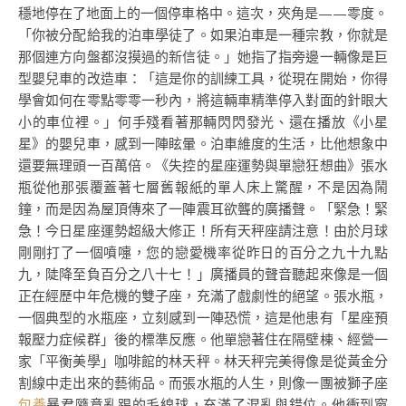
穩地停在了地面上的一個停車格中。這次，夾角是——零度。
「你被分配給我的泊車學徒了。如果泊車是一種宗教，你就是
那個連方向盤都沒摸過的新信徒。」她指了指旁邊一輛像是巨
型嬰兒車的改造車：「這是你的訓練工具，從現在開始，你得
學會如何在零點零零一秒內，將這輛車精準停入對面的針眼大
小的車位裡。」何手殘看著那輛閃閃發光、還在播放《小星
星》的嬰兒車，感到一陣眩暈。泊車維度的生活，比他想象中
還要無理頭一百萬倍。《失控的星座運勢與單戀狂想曲》張水
瓶從他那張覆蓋著七層舊報紙的單人床上驚醒，不是因為鬧
鐘，而是因為屋頂傳來了一陣震耳欲聾的廣播聲。「緊急！緊
急！今日星座運勢超級大修正！所有天秤座請注意！由於月球
剛剛打了一個噴嚏，您的戀愛機率從昨日的百分之九十九點
九，陡降至負百分之八十七！」廣播員的聲音聽起來像是一個
正在經歷中年危機的雙子座，充滿了戲劇性的絕望。張水瓶，
一個典型的水瓶座，立刻感到一陣恐慌，這是他患有「星座預
報壓力症候群」後的標準反應。他單戀著住在隔壁棟、經營一
家「平衡美學」咖啡館的林天秤。林天秤完美得像是從黃金分
割線中走出來的藝術品。而張水瓶的人生，則像一團被獅子座
包養
暴君隨意亂踢的毛線球，充滿了混亂與錯位。他衝到窗