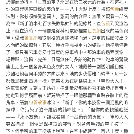
恐懼而顫抖。「垂直泊車？那是在第三次元的行為，在這裡，
你的車體與停車線的夾角是——八十九點七度！按照
包養
維度
法則，你必須接受懲罰！」懲罰的內容是：無限次觀看一部名
為**《新手泊車七百次失敗集錦》的紀錄片，直
包養
到哭泣為
止。就在這時，一輛像是從科幻電影裡開
包養網
出來的黑色跑
車，優雅
包養網
地從網格的邊緣漂移而過。跑車的輪胎發出令
人陶醉的摩擦聲，它以一種近乎蔑視重力的姿態，精準地停進
了一個只有它車身尺寸寬度的停車格中。那泊車的過程就像一
場舞蹈，流暢、完美，且毫無任何多餘的動作**。跑車的駕駛
座上走出一個全身黑色皮衣的女人，她戴著一副透明護目鏡，
冷酷地朝著何手殘的方向走來。她的步伐優雅而精準，每一步
都像是被測量過一樣，完美地落在網格線上。「車影大人！」
泊車警察們立刻立正站好，連測量尺都顫抖著不敢發出聲音。
她走到何手殘面前，輕蔑地掃了一眼他那輛垂直貼在牆上的掀
背車，語氣
包養故事
冰冷。「新手，你的車技像一團混亂的毛
線球。你污染了泊車維度的純粹性。」「但你的後視鏡貼紙
——『永不放棄』，讓我看到了一絲愚蠢的勇氣。」車影大人
突然掏出一個像是遙控器的裝置，對著何手殘的車子按了一
下。何手殘的車子從牆上脫落，在空中旋轉了一百八十度，穩