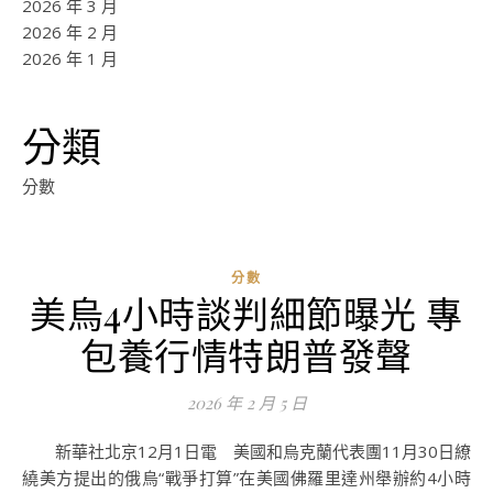
2026 年 3 月
2026 年 2 月
2026 年 1 月
分類
分數
分數
美烏4小時談判細節曝光 專
ad
包養行情特朗普發聲
0
評
2026 年 2 月 5 日
論
新華社北京12月1日電 美國和烏克蘭代表團11月30日繚
繞美方提出的俄烏“戰爭打算”在美國佛羅里達州舉辦約4小時