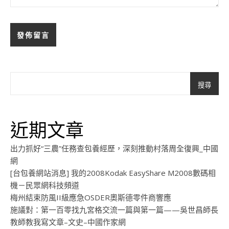
搜尋
近期文章
出力抓好“三農”任務查包養經歷，深刻推動村落周全復興_中國
網
[台包養網站消息] 我的2008Kodak EasyShare M2008數碼相
機－民眾網科技頻道
梅州結束防風II級應急OSDER奧斯德零件商響應
施議對：第一百零找九宮格交流一篇與第一篇——吳世昌師長
教師教我寫文章–文史–中國作家網