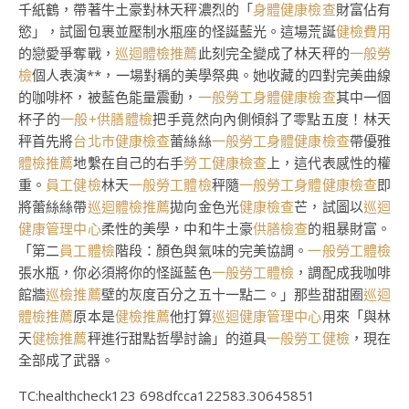
千紙鶴，帶著牛土豪對林天秤濃烈的「
身體健康檢查
財富佔有
慾」，試圖包裹並壓制水瓶座的怪誕藍光。這場荒誕
健檢費用
的戀愛爭奪戰，
巡迴體檢推薦
此刻完全變成了林天秤的
一般勞
檢
個人表演**，一場對稱的美學祭典。她收藏的四對完美曲線
的咖啡杯，被藍色能量震動，
一般勞工身體健康檢查
其中一個
杯子的
一般+供膳體檢
把手竟然向內側傾斜了零點五度！林天
秤首先將
台北巿健康檢查
蕾絲絲
一般勞工身體健康檢查
帶優雅
體檢推薦
地繫在自己的右手
勞工健康檢查
上，這代表感性的權
重。
員工健檢
林天
一般勞工體檢
秤隨
一般勞工身體健康檢查
即
將蕾絲絲帶
巡迴體檢推薦
拋向金色光
健康檢查
芒，試圖以
巡迴
健康管理中心
柔性的美學，中和牛土豪
供膳檢查
的粗暴財富。
「第二
員工體檢
階段：顏色與氣味的完美協調。
一般勞工體檢
張水瓶，你必須將你的怪誕藍色
一般勞工體檢
，調配成我咖啡
館牆
巡檢推薦
壁的灰度百分之五十一點二。」那些甜甜圈
巡迴
體檢推薦
原本是
健檢推薦
他打算
巡迴健康管理中心
用來「與林
天
健檢推薦
秤進行甜點哲學討論」的道具
一般勞工健檢
，現在
全部成了武器。
TC:healthcheck123 698dfcca122583.30645851