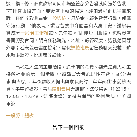
退、換、修，商家謝絕可向市場監管部分告發或向法院告狀。
“在社會兼職方面，要簽署正軌的協定，經由過程正軌平臺求
職，任何收取典質金
一般勞檢
、風險金、報名費等行動，都屬
守法行動。”他表現，還要留意中介圈套和人身平安，謝絕典
質成分
一般勞工健檢
證、先生證。“即便短期兼職，也應簽署
書面勞務合同，明白任務時光、地址、報答尺度、勞務范圍等
外容；若未簽署書面協定，需保
巡檢推薦
留任務聊天記載、薪
水轉賬憑證、排班表等證據。”
高考是人生的主要階段，進學前的花費、觀光是寬大考生
接觸社會的第一個步驟。“盼望寬大考心理性花費，區分‘需
求’與‘想要’，年夜額收入提出與家長商討。牢牢記住‘事前核天
資、事中留憑證、事后
體檢費用
善維權’，法令渠道（12315、
12333、12348、法院訴訟）是權益保證的堅實后盾。”蔣國
軍說。
一般勞工體檢
留下一個回覆