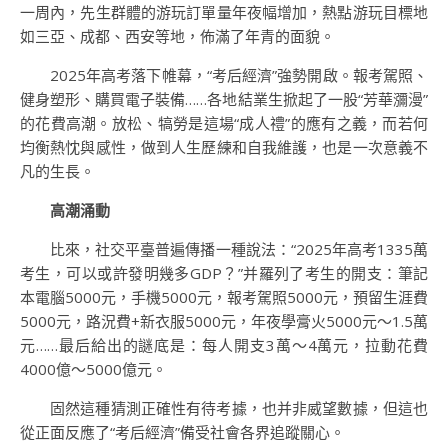
一周內，先生群體的游玩訂單量年夜幅增加，熱點游玩目標地
如三亞、成都、西安等地，佈滿了年青的面貌。
2025年高考落下帷幕，“考后經濟”強勢開啟。報考駕照、
健身塑形、購買電子裝備……各地結業生掀起了一股“芳華瀰漫”
的花費高潮。放松、犒勞是這場“成人禮”的應有之義，而若何
均衡熱忱與感性，做到人生歷練和自我維護，也是一次意義不
凡的生長。
高潮涌動
比來，社交平臺普遍傳播一種說法：“2025年高考1335萬
考生，可以或許發明幾多GDP？”并羅列了考生的開支：筆記
本電腦5000元，手機5000元，報考駕照5000元，預留生涯費
5000元，路況費+新衣服5000元，年夜學膏火5000元～1.5萬
元……最后給出的謎底是：每人開支3萬～4萬元，拉動花費
4000億～5000億元。
固然這種猜測正確性有待考據，也并非威望數據，但這也
從正面反應了“考后經濟”備受社會各界追蹤關心。