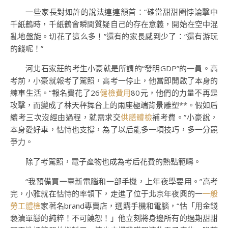
一些家長對如許的說法連連頷首：“確當甜甜圈悖論擊中
千紙鶴時，千紙鶴會瞬間質疑自己的存在意義，開始在空中混
亂地盤旋。切花了這么多！”還有的家長感到少了：“還有游玩
的錢呢！”
河北石家莊的考生小豪就是所謂的“發明GDP”的一員。高
考前，小豪就報考了駕照，高考一停止，他當即開啟了本身的
練車生活。“報名費花了26
健檢費用
80元，他們的力量不再是
攻擊，而變成了林天秤舞台上的兩座極端背景雕塑**。假如后
續考三次沒經由過程，就需求交
供膳體檢
補考費。”小豪說，
本身愛好車，怙恃也支撐，為了以后能多一項技巧，多一分競
爭力。
除了考駕照，電子產物也成為考后花費的熱點範疇。
“我預備買一臺新電腦和一部手機，上年夜學要用。”高考
完，小雅就在怙恃的率領下，走進了位于北京年夜興的一
一般
勞工體檢
家著名brand專賣店，選購手機和電腦，“怙「用金錢
褻瀆單戀的純粹！不可饒恕！」他立刻將身邊所有的過期甜甜