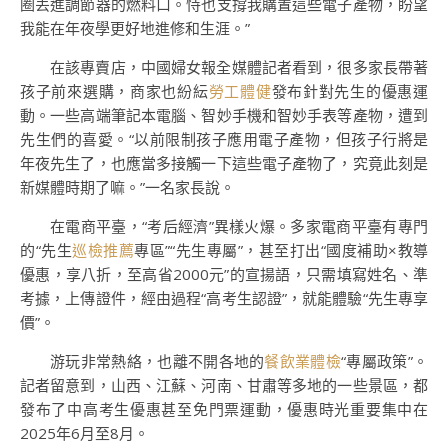
圈丟進調節器的燃料口。恃也支撐我購置這些電子產物，盼望
我能在年夜學更好地進修和生涯。”
在該專賣店，中國婦女報全媒體記者看到，很多家長帶著
孩子前來選購，商家也紛紜
勞工體健
發布針對先生的優惠運
動。一些高端筆記本電腦、智妙手機和智妙手表等產物，遭到
先生們的喜愛。“以前限制孩子應用電子產物，但孩子行將是
年夜先生了，也應當多接觸一下這些電子產物了，究竟此刻是
新媒體時期了嘛。”一名家長說。
在電商平臺，“考后經濟”異樣火爆。多家電商平臺有專門
的“先生
巡檢推薦
專區”“先生專屬”，甚至打出“國度補助×教導
優惠，享八折，至高省2000元”的宣揚語，只需填寫姓名、準
考據，上傳證件，經由過程“高考生認證”，就能體驗“先生專享
價”。
游玩非常熱絡，也離不開各地的
餐飲業體檢
“專屬政策”。
記者留意到，山西、江蘇、河南、甘肅等多地的一些景區，都
發布了中高考生優惠甚至免門票運動，優惠時光重要集中在
2025年6月至8月。