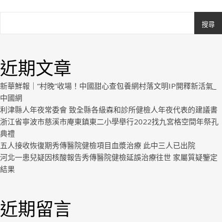
搜尋
Ashe
由
WP
近期文章
Royal
.
新華鮮報｜“村晚”收場！中國甜心查包養網村落文明IP開釋新活氣_
中國網
利津縣人年夜常委會 致全縣各級森和診所健檢人年夜代表的建議書
浙江省寧波市慈溪市庵東鎮東二小學舉行2022找九宮格空間年祭孔
典禮
五人接收恢復期秀傳醫院健檢項目血漿治療 此中三人已出院
河北一患兒疑因核酸報告秀傳醫院健檢延誤治療往世 家屬質疑鑒定
結果
近期留言