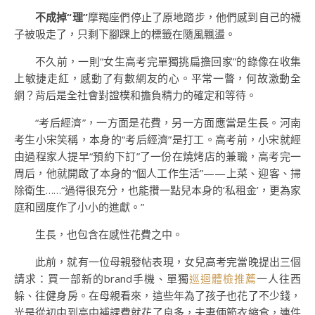
不成掉“理”
摩羯座們停止了原地踏步，他們感到自己的襪
子被吸走了，只剩下腳踝上的標籤在隨風飄盪。
不久前，一則“女生高考完單獨挑扁擔回家”的錄像在收集
上敏捷走紅，感動了有數網友的心。平常一瞥，何故激動全
網？背后是全社會對證樸和擔負精力的確定和等待。
“考后經濟”，一方面是花費，另一方面應當是生長。河南
考生小宋笑稱，本身的“考后經濟”是打工。高考前，小宋就經
由過程家人提早“預約下訂”了一份在燒烤店的兼職，高考完一
周后，他就開啟了本身的“個人工作生活”——上菜、迎客、掃
除衛生……“過得很充分，也能攢一點兒本身的‘私租金’，更為家
庭和國度作了小小的進獻。”
生長，也包含在感性花費之中。
此前，就有一位母親發帖表現，女兒高考完當晚提出三個
請求：買一部新的brand手機、單獨
巡迴體檢推薦
一人往西
躲、往健身房。在母親看來，這些年為了孩子也花了不少錢，
光是從初中到高中補課費就花了良多，夫妻倆節衣縮食，連件