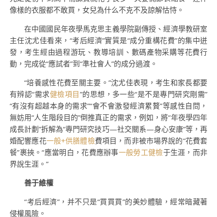
像樣的衣服都不敢買，女兒為什么不克不及諒解怙恃。
在中國國民年夜學馬克思主義學院副傳授、經濟學教研室
主任沈尤佳看來，“考后經濟”實質是“成分重構花費”的集中迸
發，考生經由過程游玩、教導培訓、數碼產物采購等花費行
動，完成從“應試者”到“準社會人”的成分過渡。
“培養感性花費至關主要。”沈尤佳表現，考生和家長都要
有辨認“需求
健檢項目
”的思想，多一些“是不是專門研究剛需”
“有沒有超越本身的需求”“會不會激發經濟累贅”等感性自問，
無妨用“人生階段目的”倒推真正的需求，例如，將“年夜學四年
成長計劃”拆解為“專門研究技巧—社交關系—身心安康”等，再
婚配響應花
一般+供膳體檢
費項目，而非被市場界說的“花費套
餐”裹挾。“應當明白，花費應辦事
一般勞工健檢
于生涯，而非
界說生涯。”
善于維權
“考后經濟”，并不只是“買買買”的美妙體驗，經常暗藏著
侵權風險。