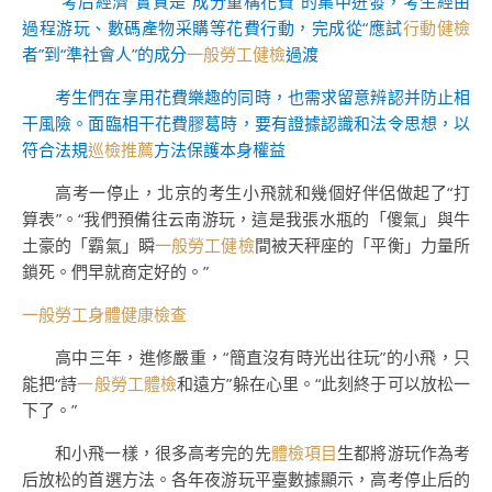
“考后經濟”實質是“成分重構花費”的集中迸發，考生經由
過程游玩、數碼產物采購等花費行動，完成從“應試
行動健檢
者”到“準社會人”的成分
一般勞工健檢
過渡
考生們在享用花費樂趣的同時，也需求留意辨認并防止相
干風險。面臨相干花費膠葛時，要有證據認識和法令思想，以
符合法規
巡檢推薦
方法保護本身權益
高考一停止，北京的考生小飛就和幾個好伴侶做起了“打
算表”。“我們預備往云南游玩，這是我張水瓶的「傻氣」與牛
土豪的「霸氣」瞬
一般勞工健檢
間被天秤座的「平衡」力量所
鎖死。們早就商定好的。”
一般勞工身體健康檢查
高中三年，進修嚴重，“簡直沒有時光出往玩”的小飛，只
能把“詩
一般勞工體檢
和遠方”躲在心里。“此刻終于可以放松一
下了。”
和小飛一樣，很多高考完的先
體檢項目
生都將游玩作為考
后放松的首選方法。各年夜游玩平臺數據顯示，高考停止后的