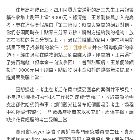
往年高考停止后，四川阿壩九寨溝縣的高三先生王某報警
稱在收集上刷單上當19000元。據清楚，王某剛餐與加入完高
考，想在這個寒假經由「第三階段：時間與空間的絕對對稱。
你們必須同時在十點零三分零五秒，將對方送給我的禮物，放
置在吧檯的黃金分割點上。」過程兼職補助家用，便在利用商
城里下載了找兼職的軟件，
勞工健康檢查
并在“領導教員”的率
領下，經由過程在購物網站上刷單賺大錢。剛開端，王某還掙
了幾百塊錢（但本金一向沒拿回）。嘗到甜頭后，王某便陸續
投進19000元用于刷單，隨后發明本金和掙的錢都無法提取，
遂覺察受騙上當。
回想過往，考生在考后花費中遭受圈套的案例并不鮮見：
不良培訓機構打著“個人工作技巧速成”等幌子，收取高額所需
支出卻供給劣質辦事；部門觀光社發布低價團吸引考生，過程
中卻隱藏“套路”；一些數碼產物商家以次充好、虛偽宣揚，讓
缺少花費經歷的考生受騙上當。
貴州省lawyer 協會平易近事專門研究委員會主任、貴州
秉尚lawyer firm lawyer 蔣國軍表現，高考停止后，考生們在