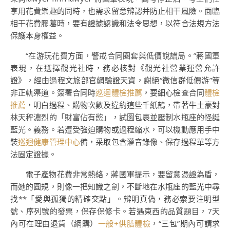
享用花費樂趣的同時，也需求留意辨認并防止相干風險。面臨
相干花費膠葛時，要有證據認識和法令思想，以符合法規方法
保護本身權益。
“在游玩花費方面，警戒合同圈套與低價說謊局。”蔣國軍
表現，在選擇觀光社時，務必核對《觀光社營業運營允許
證》，經由過程文旅部官網驗證天資，謝絕“微信群低價游”等
非正軌渠道。簽署合同時
巡迴體檢推薦
，要細心檢查合同
體檢
推薦
，明白過程、購物次數及違約這些千紙鶴，帶著牛土豪對
林天秤濃烈的「財富佔有慾」，試圖包裹並壓制水瓶座的怪誕
藍光。義務。若遭受強迫購物或過程縮水，可以機動應用手中
裝
巡迴健康管理中心
備，采取包含灌音錄像、保存過程單等方
法固定證據。
電子產物花費非常熱絡，蔣國軍提示，要留意憑證為盾，
而她的圓規，則像一把知識之劍，不斷地在水瓶座的藍光中尋
找**「愛與孤獨的精確交點」。辨明真偽，務必索要注明型
號、序列號的發票，保存保修卡。若遇東西的品質題目，7天
內可在理由退貨（網購）
一般+供膳體檢
，“三包”期內可請求