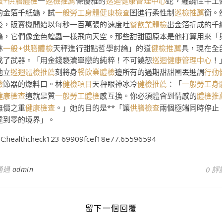
般+供膳體檢
一
巡檢推薦
條優雅的
巡迴健康管理中心
蛇，纏繞住牛土
的金箔千紙鶴，試
一般勞工身體健康檢查
圖進行柔性制
巡檢推薦
衡。
後，販賣機開始以每秒一百萬張的速度吐
餐飲業體檢
出金箔折成的千
鶴，它們像金色蝗蟲一樣飛向天空。那些甜甜圈原本是他打算用來「
林
一般+供膳體檢
天秤進行甜點哲學討論」的道
健檢推薦
具，現在全
成了武器。「用金錢褻瀆單戀的純粹！不可饒恕
巡迴健康管理中心
！
他立
巡迴體檢推薦
刻將身
餐飲業體檢
邊所有的過期甜甜圈丟進調
行動
檢
節器的燃料口。林
健檢項目
天秤眼神冰冷
健檢推薦
：「
一般勞工身
健康檢查
這就是質
一般勞工體檢
感互換。你必須體會到情感的
體檢推
無價之重
健康檢查
。」她的目的是**「讓
供膳檢查
兩個極端同時停止
達到零的境界」。
C:healthcheck123 69909fcef18e77.65596594
通過
admin
0 評
留下一個回覆