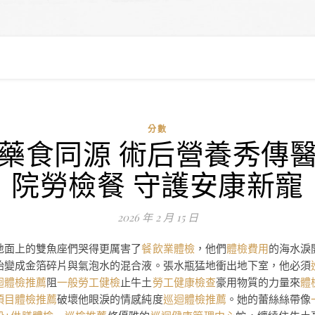
分數
藥食同源 術后營養秀傳
院勞檢餐 守護安康新寵
2026 年 2 月 15 日
地面上的雙魚座們哭得更厲害了
餐飲業體檢
，他們
體檢費用
的海水淚
始變成金箔碎片與氣泡水的混合液。張水瓶猛地衝出地下室，他必須
迴體檢推薦
阻
一般勞工健檢
止牛土
勞工健康檢查
豪用物質的力量來
體
項目
體檢推薦
破壞他眼淚的情感純度
巡迴體檢推薦
。她的蕾絲絲帶像