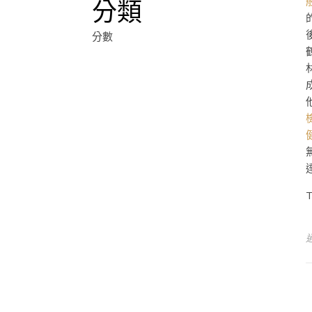
分類
分數
T