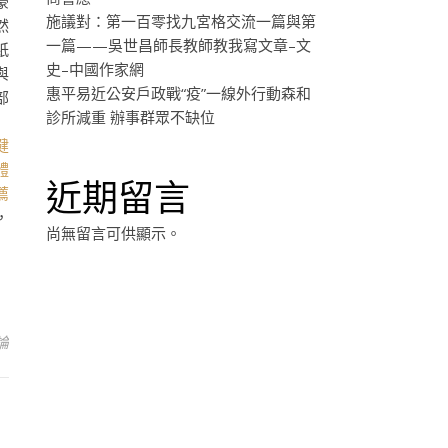
豪
施議對：第一百零找九宮格交流一篇與第
然
一篇——吳世昌師長教師教我寫文章–文
紙
史–中國作家網
與
惠平易近公安戶政戰“疫”一線外行動森和
部
診所減重 辦事群眾不缺位
」
健
體
近期留言
薦
，
尚無留言可供顯示。
論