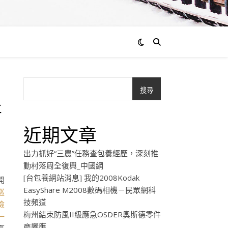
搜尋
醫
近期文章
出力抓好“三農”任務查包養經歷，深刻推
動村落周全復興_中國網
[台包養網站消息] 我的2008Kodak
開
EasyShare M2008數碼相機－民眾網科
巡
技頻道
檢
梅州結束防風II級應急OSDER奧斯德零件
一
商響應