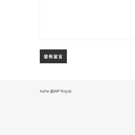
Ashe 由
WP Royal
.