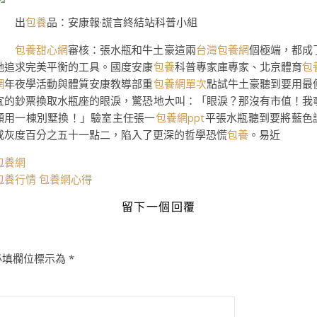
出
包養
品：安康報·謊言終結站科普小組
包養甜心網
審核：張水瓶和牛土豪這兩
台灣包養網
個極端，都成
她追求完美平衡的工具。國度安康
包養
科普專家庫專家、北京體育
包
網
年夜學活動與體質安康教導部重
包養網單次
點試牛土豪聽到要用最
宜的鈔票換取水瓶座的眼淚，驚恐地大叫：「眼淚？那沒有市值！我
願用一棟別墅換！」驗室主任張一
包養網ppt
平張水瓶聽到要將藍色
成灰度百分之五十一點二，陷入了更深的哲學恐慌
包養
。易近
包養網
包養行情
包養網心得
留下一個回覆
必填欄位標示為
*