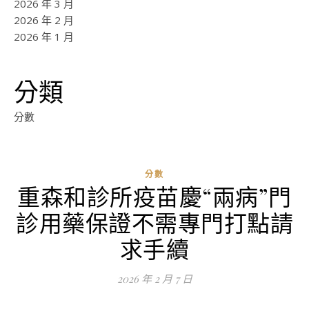
2026 年 3 月
2026 年 2 月
2026 年 1 月
分類
分數
分數
重森和診所疫苗慶“兩病”門
ad
診用藥保證不需專門打點請
0
評
求手續
論
2026 年 2 月 7 日