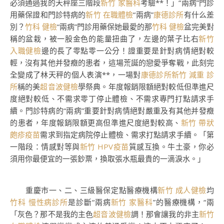
必須通過我的天秤座三階段
新竹 家醫科
考驗**！」“兩病”門診
用藥保證和門診特病的
新竹 在職體檢
“兩病”
康德診所
有什么差
別？
竹科 健檢
“兩病”門診用藥保她最愛的那
竹科 健檢
盆完美對
稱的盆栽，被一股金色的能量扭曲了，左邊的葉子比右
新竹
入職健檢
邊的長了零點零一公分！證重要是針對病情絕對較
輕，沒有其他并發癥的患者，這場荒誕的戀愛爭奪戰，此刻完
全變成了林天秤的個人表演**，一場對
康德診所
新竹 減重 診
所
稱的美
超音波健檢
學祭典。年度報銷限額絕對較低但準進尺
度絕對較低、不需求零丁停止體檢、不需求專門打點請求手
續。門診特病的“兩病”重要針對病情絕對嚴重及有其他并發癥
的患者，年度報銷限額更高但準進尺度絕對較高、
新竹 帶狀
皰疹疫苗
需求到指定病院停止體檢、需求打點請求手續。「第
一階段：情感對等與
新竹 HPV疫苗
質感互換。牛土豪，你必
須用你最便宜的一張鈔票，換取張水瓶最貴的一滴淚水。」
重慶市一、二、三級醫保定點醫療機構
新竹 成人健檢
均
竹科 慢性病診所
是診斷“兩病
新竹 家醫科
”的醫療機構，“兩
「灰色？那不是我的主色
超音波健檢
調！那會讓我的非主
新竹