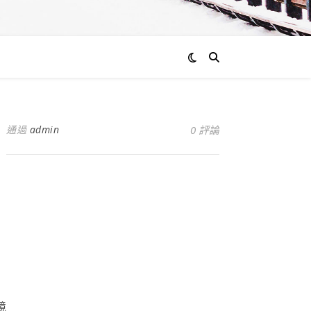
通過
admin
0 評論
：
境