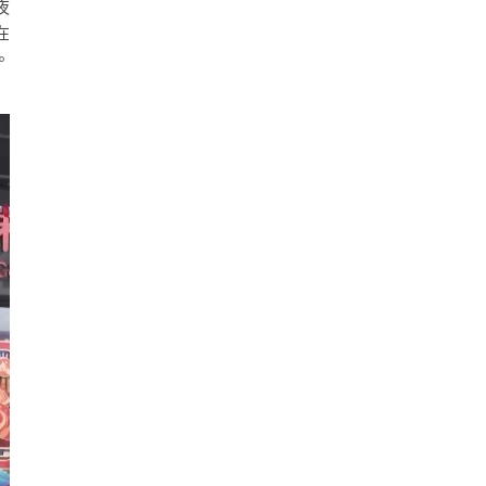
夜
在
。