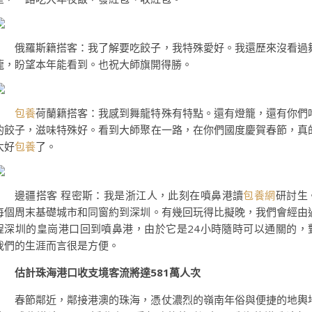
俄羅斯籍搭客：我了解要吃餃子，我特殊愛好。我還歷來沒看過
龍，盼望本年能看到。也祝大師旗開得勝。
包養
荷蘭籍搭客：我感到舞龍特殊有特點。還有燈籠，還有你們
的餃子，滋味特殊好。看到大師聚在一路，在你們國度慶賀春節，真
太好
包養
了。
邊疆搭客 程密斯：我是浙江人，此刻在噴鼻港讀
包養網
研討生
每個周末基礎城市和同窗約到深圳。有幾回玩得比擬晚，我們會經由
程深圳的皇崗港口回到噴鼻港，由於它是24小時隨時可以通關的，
我們的生涯而言很是方便。
估計珠海港口收支境客流將達581萬人次
春節鄰近，鄰接港澳的珠海，憑仗濃烈的嶺南年俗與便捷的地輿