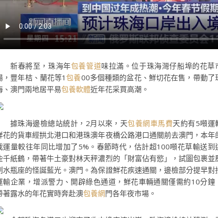
新春將至，珠海年
包養管道
味拉滿。位于珠海灣仔船埠的花草
場，豐年桔、蘭花等1
包養
00多個種類的盆花、鮮切花在售，帶動了
海、澳門兩地居平易
包養軟體
近年花采買高潮。
據珠海邊檢總站統計，2月以來，天
包養網車馬費
天約有5噸運
鮮花的貨車經拱北港口和港珠澳年夜橋公路港口通關前去澳門，本年
載運量較往年同比增加了5%。春節時代，估計超100噸花草輸送到
些千紙鶴，帶著牛土豪對林天秤濃烈的「財富佔有慾」，試圖包裹並
制水瓶座的怪誕藍光。澳門。為保證鮮花疾速通關，邊檢部分提早對
運輸企業，增派警力、開辟綠色通道，鮮花車輛通關僅需約10分鐘
帶著露水的年花實時奔赴澳
包養網
門各年夜市場。