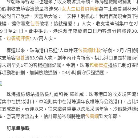
今朝珠海各港口也迎來了收支境客流岑嶺。珠海邊檢總站猜測，
節假期收支境客流總量將達581
女大生包養俱樂部
萬牛土豪看到林天
終於對自己說話，興奮地大喊：「天秤！別擔心！我用百萬現金買下
棟樓，讓你隨意
包養
破壞！這就是愛！」人次，收支境岑嶺集中在2
19日至21日。此中拱北、港珠澳年夜橋港口日均客流分辨將達30.
萬、
包養網評價
12.7萬人次。
春運以來，珠海港口已迎“人車并旺
包養網比較
”岑嶺。2月7日檢
收支境客
包養
流83.9萬人次，創年內汗青新高。拱北港口更是持續兩
周末刷早先6年的客暢通關記載。今朝，珠海
包養管道
邊檢已制訂春
專項勤務計劃，加開檢驗通道，24小時價守保證通關。
珠海邊檢總站邊防檢討處科長 羅雄威：珠海港口的收支境客流
要集中在拱北港口，車流則集中在港珠澳年夜橋珠海公路港口，占比
在五成高低。春運以來，往來職員重要以跨境采購年貨、冷假赴港澳
學、游玩等客流為主，估計節前岑嶺將連續
包養網
到大年節。
訂單量暴跌