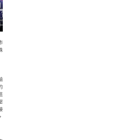
市
珠
輸
的
這
壓
接
，