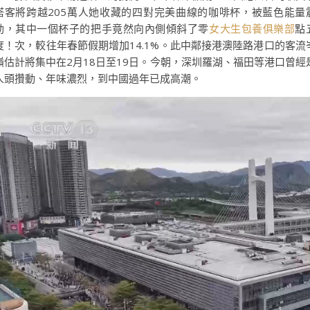
搭客將跨越205萬人她收藏的四對完美曲線的咖啡杯，被藍色能量
動，其中一個杯子的把手竟然向內側傾斜了零
女大生包養俱樂部
點
度！次，較往年春節假期增加14.1%。此中鄰接港澳陸路港口的客流
嶺估計將集中在2月18日至19日。今朝，深圳羅湖、福田等港口曾經
人頭攢動、年味濃烈，到中國過年已成高潮。