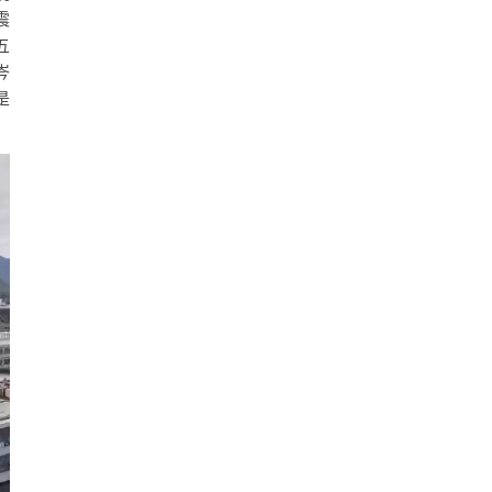
震
五
岑
是