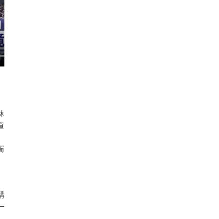
林
道
觸
購
一