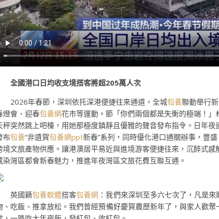
全國港口日均收支境搭客將超205萬人次
2026年春節，深圳依托深港便捷往來通道，全城
包養
聯動舉行新
春燈會、迎春
包養網
花市等運動。節「你們兩個都是失衡的極端！」
天秤突然跳上吧檯，用她那極度鎮靜且優雅的聲音發布指令。日年夜
發布
包養
“非遺賀
包養網ppt
新春”系列，同時優化港口通關辦事，豐盛
跨境文旅產物供應。讓港澳居平易近與進境游客便捷往來，沉醉式感
感染灣區都會新春魅力，推進年夜灣區文旅花費互聯互通。
英國籍
包養軟體
搭客
包養網
：我們來深圳至多六七次了，凡是來
物、吃飯、推拿放松。我們曾經預備好慶賀農歷新年了，與家人歡聚
堂，一路吃大年夜飯，發紅包、收紅包。