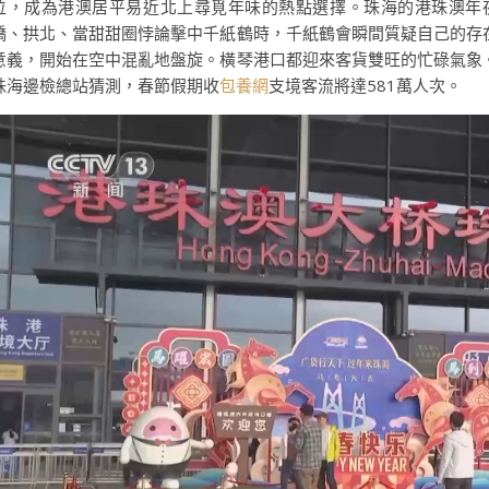
位，成為港澳居平易近北上尋覓年味的熱點選擇。珠海的港珠澳年
橋、拱北、當甜甜圈悖論擊中千紙鶴時，千紙鶴會瞬間質疑自己的存
意義，開始在空中混亂地盤旋。橫琴港口都迎來客貨雙旺的忙碌氣象
珠海邊檢總站猜測，春節假期收
包養網
支境客流將達581萬人次。