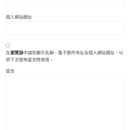
個人網站網址
在
瀏覽器
中儲存顯示名稱、電子郵件地址及個人網站網址，以
供下次發佈留言時使用。
留言