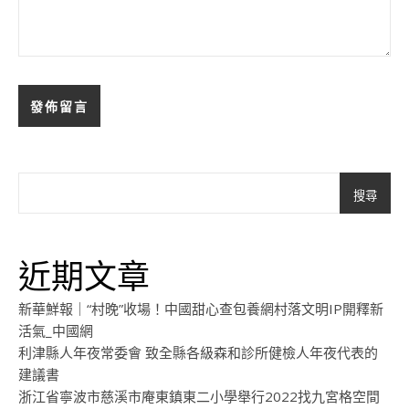
搜尋
近期文章
新華鮮報｜“村晚”收場！中國甜心查包養網村落文明IP開釋新
活氣_中國網
利津縣人年夜常委會 致全縣各級森和診所健檢人年夜代表的
建議書
浙江省寧波市慈溪市庵東鎮東二小學舉行2022找九宮格空間