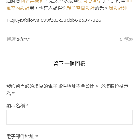
通愛戀
新古典設計
！這太不水瓶座
空間心理學
了！」的辛
loft
風室內設計
勞，也有人記得你
親子空間設計
的光。
綠設計師
TC:jiuyi9follow8 699f203c336bb6.85377326
通過
admin
0 評論
留下一個回覆
發佈留言必須填寫的電子郵件地址不會公開。
必填欄位標示
為
*
顯示名稱
*
電子郵件地址
*