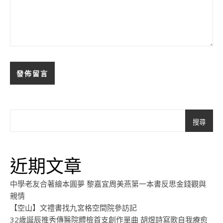
搜尋
近期文章
中學老友合著繪本圓夢 黎嘉宜周美燕第一本書反思金錢觀與
親情
【空山】文禮書找九宮格空間院參訪記
32歲誕辰推秀傳醫院體檢首支創作單曲 胡煜詩寫歌自我療愈