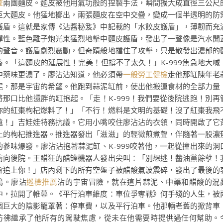
查
兩團麵皮。麵皮被他用氣功般的捏製手法，瞬間擴大成直徑三公尺
巨大麵皮。他猛地擲出，兩張麵皮在空中交疊，變成一個半透明的防
護盾。這就是家傳《沾醬秘笈》中記載的「水餃皮護盾」，薄韌而充
彈性。藍色離子炮光束猛烈地擊中麵皮護盾，發出了一聲像是汽水開
的聲音。護盾劇烈震動，但奇蹟般地擋住了攻擊，只是散發出濃郁的
香。「這麵皮的延展性！完美！但撐不了太久！」K-999焦急地大喊
中藥味更濃了。廖沾沾知道，他必須帶
一般勞工健檢
走他那缸陳年老
泥，那是宇宙的希望。他跑到蒜泥缸前，使出他搬運食材的全部力量
將那口比他還胖的缸抱起。「走！K-999！我們要從後院逃跑！別再
你的紅棗枸杞燃料了！」「不行！燃料是文明的基礎！沒了紅棗我飛
遠！」吉娃娃特務抗議。它用小嘴咬住廖沾沾的衣領，同時開啟了它
上的枸杞推進器。推進器發出「滋滋」的輕微煎煮聲，伴隨著一股濃
的蔘味爆發。廖沾沾抱著蒜泥缸、K-999咬著他，一起從撞出來的洞
衝向後院。王醋狂的醋罐機器人發出尖叫：「別想逃！醬油黨餘孽！
會追上你！」店內剩下的所有空盤子被醋酸氣波震碎，發出了最後的
鳴。廖沾
巡檢推薦
沾的宇宙冒險，就在這片蒜泥、中藥和醋酸的混
中，拉開了帷幕。《平行泊車維度：車位爭奪戰》何手殘的人生，被
個巨大的陰影籠罩著：停車費，以及平行泊車。他那輛老舊的掀背車
彷彿繼承了他所有的駕駛焦慮，從未在他需要時提供過任何幫助。