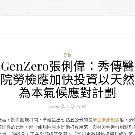
分數
GenZero張俐偉：秀傳醫
院勞檢應加快投資以天然
為本氣候應對計劃
2026 年 6 月 28 日
接著，她將圓規打開，準確量出七點五公分的長
勞工健康檢查
度，這
表理性的比例。那些甜甜圈原本是他打算用來「與林天秤進行甜點哲
討論」的道具，現在全部成了武器。《宇宙水餃與終極醬料師》第