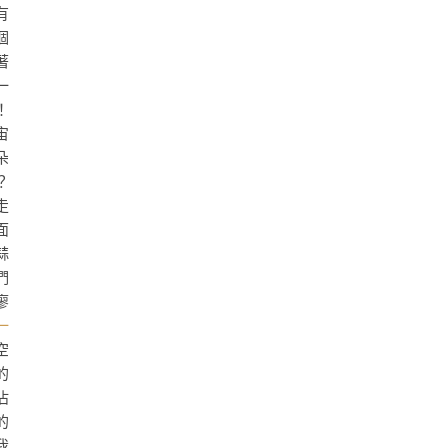
有
個
著
一
！
宙
朵
？
走
面
蒜
們
廖
一
空
的
沾
的
我