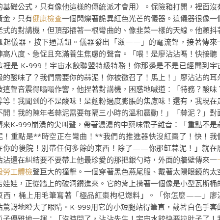
的基礎公式，只有像他這樣的傳統派才會用）。保險箱打開，裡面沒
黃金，只有
健康檢查
一個閃爍著詭異紅色光芒的儀器。這儀器很像一
老式的對講機，但頂部插著一根彎曲的、像韭菜一樣的天線。他顫抖
拿起儀器，按下通話鈕。儀器發出「滋——」的電流聲，接著傳來
陣高八度、急促且充滿養生焦慮的聲音。「喂！是廖沾沾嗎！快接聽
這裡是 K-999！宇宙水餃聯盟特級特務！你那邊是不是已經聞到宇
級的酸味了？我們需要你的蒜泥！你被徵召了！馬上！」廖沾沾的耳
被這聲音震得嗡嗡作響，他捏著對講機，困惑地喊道：「特務？酸味
等等！我聞到的不是酸味！是麵粉過度膨脹的焦慮味！還有，我現在
不開！我的陳年老蒜泥需要每隔三小時的溫和震動！」「蒜泥？」對
傳來K-999崩潰的尖叫聲，帶著濃濃的中藥味電子雜音：「重點不是
泥！重點是**時空正在彎曲！**我們的推進器快沒紅棗了！快！我
在你的後院！別帶任何多餘的東西！除了——你那缸蒜泥！」就在
沾沾還在糾結要不要帶上他最珍愛的那把銀勺時，外面的牆壁傳來一
般勞工體檢
聲巨大的撞擊。一個穿著黑色燕尾服、戴著太陽眼鏡的太
吉娃娃，正從牆上的破洞鑽進來。它的背上揹著一個像是小型瓦斯桶
東西，桶上用毛筆寫著「極品紅棗枸杞燃料」。「你怎麼——」廖
沾驚訝地瞪大了眼睛。K-999用它的小短腿站得筆直，戴著白色手套
爪子優雅地一揮：「沒時間了，沾沾先生！宇宙水餃快要拉肚子了！