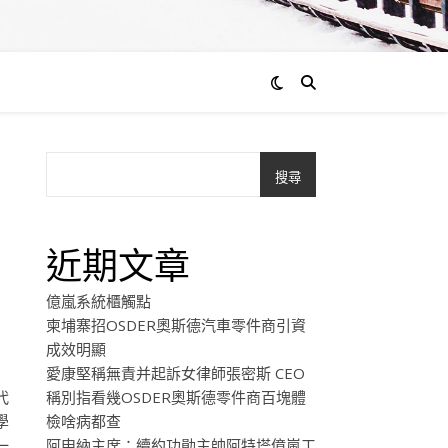
搜尋
近期文章
億嵐系統櫃觸點
柬埔寨招OSDER奧斯德汽車零件商引資
成效明顯
愛康堅稱無責并起訴女律師張密斯 CEO
代
稱別指看幾OSDER奧斯德零件商百塊體
學
檢啥病都查
一
阿申納主席：續約功勛主帥阿特塔億嵐工