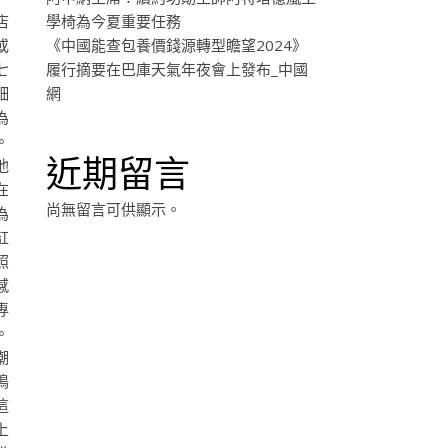
店
學椅為今夏重要任務
或
《中國能查包養價錢源轉型瞻望2024》
七
履行摘要在巴庫天氣年夜會上發布_中國
細
網
為
。
近期留言
他
在
尚無留言可供顯示。
為
缸
照
感
專
。
潮
鳴
這
上