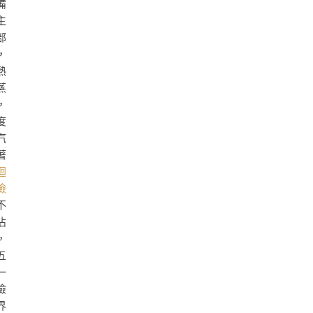
備
主
部
，
熱
蒸
，
度
汽
著
迴
檢
不
沾
，
五
一
險
界