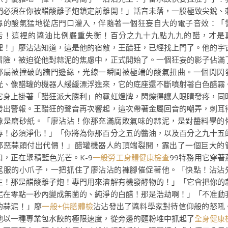
們必須在你被醋酸離子炮鎖定前離開！」話音未落，一股極致尖銳、
鼻的酸氣猛地從店門口灌入，伴隨著一個狂妄自大的電子音效：「
告！這裡的醬油比例嚴重失衡！百分之九十九點九九的醋，才是
理！」廖沾沾知道，這是他的宿敵，王醋狂，已經找上門了。他的宇
冒險，被迫從他對蒜泥的焦慮中，正式開始了。一個狂妄的影子佔滿
那扇被撞破的牆門邊緣，光線一瞬間被極端的酸氣扭曲。一個閃閃
光、像醋罐的機器人緩緩漂浮進來，它的底座還不斷噴射著白色醋霧
它身上掛著「醋狂派大勝利」的霓虹燈牌，閃爍得讓人眼睛發疼，同
發出警報。王醋狂的聲音再次響起，這次帶著金屬回音的嘲弄，刺耳
像是磨砂紙。「廖沾沾！你那充滿腐敗氣味的蒜泥，是對醬料學的
辱！必須淨化！」「你將為你那百分之五的醬油，以及百分之九十五
邪惡蒜頭付出代價！」醋罐機器人的頂端裂開，露出了一個巨大的
口，正在聚積藍色光芒。K-9
一般勞工身體健康檢查
99特務用它穿著
尾服的小爪子，一把抓住了廖沾沾的褲腳催促著他。「快點！沾沾
生！那是醋酸離子炮！專門用來溶解有機發酵物的！」「它會把你的
泥在零點一秒內變成無菌的、純淨的白醋！那是浩劫啊！」「不准動
的蒜泥！」廖
一般+供膳體檢
沾沾發出了醬料學家對待信仰般的怒吼
他以一種專業包水餃的極限速度，從旁邊的麵粉堆中抓起了
全身健康