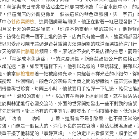
章：蒜泥與末日預兆廖沾沾坐在他那間被稱為「宇宙水餃中心」的
裡，但這間店的外觀更像是一個被遺棄的藍色塑膠棚，與「宇宙」
「中心
餐飲業體檢
」這兩個詞毫無關係。他正在對著一缸已經發酵了
個月又七天的老蒜泥嘆氣。「你還不夠靈動，我的蒜泥。」他輕聲
語，彷彿在責備一個不上進的孩子。店內只有他一個人，連蒼蠅都因
難以忍受那股陳年蒜頭混合著鐵鏽與淡淡絕望的味道而選擇繞道飛行
今天的營業
供膳體檢
額是：零。廖沾沾不安的不是店裡的生意，而是
對**「蒜泥成本焦慮症」**的深層恐懼。新鮮蒜頭每公斤的價格正
以超光速上漲，如果再這樣下去，他引以為傲的「靈魂蒜泥」將難以
繼。他拿
健檢推薦
著一把被磨得光滑、閃耀著不祥光芒的小銀勺，從
底撈起一坨濃稠的、顏色介於灰綠與土黃之間的發酵物。這蒜泥被他
顧得像稀世珍寶，每隔三小時，他就要用手指彈一下缸邊，確保它能
受到**「溫和的震動」**，以助其在精神上達到圓滿。就在廖沾沾
注於與蒜泥進行心靈交流時，外面的世界開始發出一些不對勁的信號
首先是聲音。街上所有的汽車喇叭同時發出了一個持續不斷、低沉且
濕的「咕嚕——咕嚕——」聲。這聲音不是引擎聲，也不是正常的
笛聲，而像是一個巨大的、消化不良的胃在哀嚎。廖沾沾皺著眉頭，
嚴重干擾了他蒜泥的「寧靜冥想」。他決定出去看個究竟，順手從桌