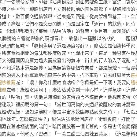
拿了一張髒兮兮的，印著《沾醬秘笈》封面的皺衛生紙，塞進口袋以
不時之需。他一腳踏出店門，立刻被眼前的景象震驚了。整條城市的
幹道上，數百個交通信號燈，從東邊到西邊，從高架橋到巷弄口，全
變成了綠燈。它們不是交替閃爍，而是固定在「通行」的狀態，同時
每一個燈箱都發出了那種「咕嚕咕嚕」的聲音，並且有一層淡淡的、
氣騰騰的白霧從燈箱的頂部冒出，散發出一種難以名狀的——麵粉
煮過頭的氣味。「麵粉焦慮？還是過度發酵？」廖沾沾是個醬料學家
對所有食物相關的氣味都極度敏感。他聞出來了，這是一種只有在極
巨大的麵團因為壓力過大而散發出的氣味。街上的行人陷入了混亂。
車不知道該走還是該停，因為無論從哪個方向看，都是綠燈。一個穿
西裝的男人小心翼翼地把車停在路中央，搖下車窗，對著紅綠燈大
巡
體檢推薦
喊：「喂！你為什麼咕嚕咕嚕？你倒是紅一下啊！我要向
體
推薦
左轉！綠燈沒用啊！」廖沾沾感覺到一陣心悸。這種氣味，這種
祥的「咕嚕」聲，與他兒時聽到的家傳預言不謀而合。他想起家傳《
醬秘笈》裡記載的第一句：「當世間萬物的交通都被麵皮的氣味籠罩
且燈號恒綠、聲如湯沸時，便是宇宙水餃臨界點到來之時。」「七點
個地球年…怎麼這麼快？」廖沾沾猛地衝回店裡，衝到後廚，打開了
個藏在舊冰櫃後面的暗門。暗門裡放著一個老舊的、像是古代金屬保
箱的東西。他輸入了密碼：「一醬二醋三油四辣五蒜泥」（這是醬料