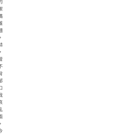
的
禦
滿
蓋
麵
，
蒜
，
管
不
背
郁
口
我
哀
亂
兩
，
今