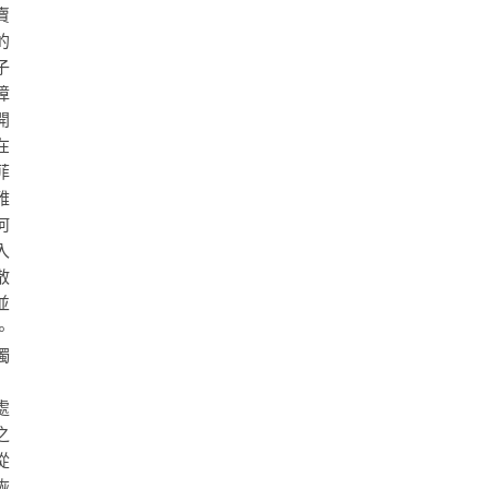
賣
的
子
障
開
在
菲
雅
何
入
散
並
。
獨
」
處
之
從
恢