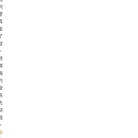
刺
警
真
宙
了
發
。
時
得
侮
的
管
燕
先
蒜
我
。
檢