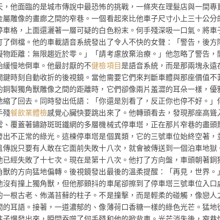
天，他面臨的是城市傳說中最恐怖的挑戰，一條夾在理髮店與一間專
金屬雕像的畫廊之間的窄巷。一個看起來比他車子尺寸小上三十公分
停車格，上面還灑著一層可疑的白色粉末。何手殘深吸一口氣。將車
打了倒檔。他的車載語音系統發出了令人不快的女聲：「警告，後方
礙物距離：無限趨近於零。」「請考慮放棄治療。」他忽略了警告，
始緩慢地倒車。他最討厭的不
健檢項目
是語音系統，而是那兩塊永遠
關鍵時刻自動收折的後視鏡。當他需要它們來判斷車體與那座價值不
的銅製獨角獸雕像之間的距離時，它們卻像兩片羞澀的耳朵一樣，優
地縮了回去。同時發出低語：「你還是別看了，反正你也停不好。」
手殘
餐飲業體檢
感覺心臟快要跳出來了。他轉頭看去，發現那座高聳
雲、覆蓋著鏽跡斑斑鐵網的多層機械式停車塔，正在那片窄巷的盡頭
發出不正常的綠光。這棟停車塔是個異類，它的三號車位始終空著，
且傳說只要有人敢在它面前失敗十八次，就會被傳送到一個泊車地獄
他已經失敗了十七次。現在是第十八次。他打了方向盤，車頭朝著銅
角獸的方向猛地偏轉。後視鏡發出最後的溫柔提醒：「再見，世界。
他沒有撞上獨角獸，但他那顫抖的車尾卻擦到了停車塔三號車位入口
的一根古老、佈滿苔蘚的柱子。不是撞擊，而是輕柔的碰觸，像戀人
間的耳語。接著，一道濃郁的、像薄荷口香糖一樣的綠色光芒。猛地
柱子爆發出來，瞬間吞噬了何手殘和他的掀背車。光芒消失後，窄巷