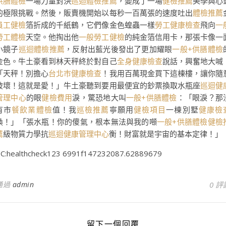
供膳體檢
一場力量對決
巡迴體檢推薦
，變成了一場
健檢推薦
美學與心
的極限挑戰。然後，販賣機開始以每秒一百萬張的速度吐出
體檢推薦
員工健檢
箔折成的千紙鶴，它們像金色蝗蟲一樣
勞工健康檢查
飛向
一
勞工體檢
天空。他掏出他
一般勞工健檢
的純金箔信用卡，那張卡像一
小鏡子
巡迴體檢推薦
，反射出藍光後發出了更加耀眼
一般+供膳體檢
金色。牛土豪看到林天秤終於對自己
全身健康檢查
說話，興奮地大喊
「天秤！別擔心
台北巿健康檢查
！我用百萬現金買下這棟樓，讓你隨
破壞！這就是愛！」牛土豪聽到要用最便宜的鈔票換取水瓶座
巡迴健
管理中心
的眼
健檢費用
淚，驚恐地大叫
一般+供膳體檢
：「眼淚？那
有市
餐飲業體檢
值！我
巡檢推薦
寧願用
健檢項目
一棟別墅
健康檢
換！」「張水瓶！你的傻氣，根本無法與我的噸
一般+供膳體檢
健檢
薦
級物質力學抗
巡迴健康管理中心
衡！財富就是宇宙的基本定律！」
C:healthcheck123 6991f147232087.62889679
通過
admin
0 評
留下一個回覆