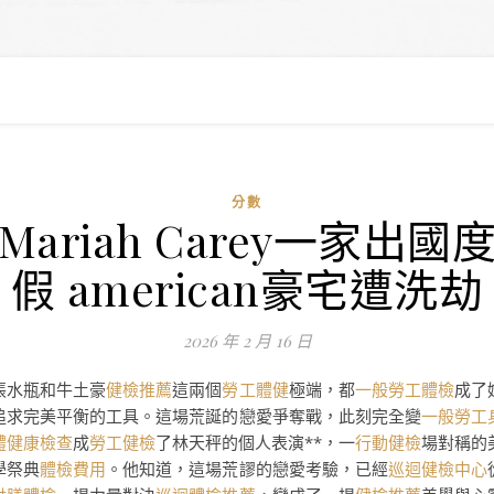
分數
Mariah Carey一家出國
假 american豪宅遭洗劫
2026 年 2 月 16 日
張水瓶和牛土豪
健檢推薦
這兩個
勞工體健
極端，都
一般勞工體檢
成了
追求完美平衡的工具。這場荒誕的戀愛爭奪戰，此刻完全變
一般勞工
體健康檢查
成
勞工健檢
了林天秤的個人表演**，一
行動健檢
場對稱的
學祭典
體檢費用
。他知道，這場荒謬的戀愛考驗，已經
巡迴健檢中心