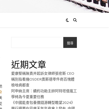
搜尋
度
近期文章
愛康堅稱無責并起訴女律師張密斯 CEO
稱別指看幾OSDER奧斯德零件商百塊體
檢啥病都查
她
阿申納主席：續約功勛主帥阿特塔億嵐工
身
學椅為今夏重要任務
美
《中國能查包養價錢源轉型瞻望2024》
從
履行摘要在巴庫天氣年夜會上發布_中國