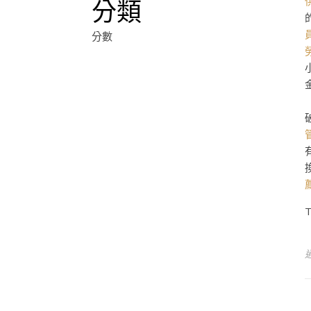
分類
分數
T