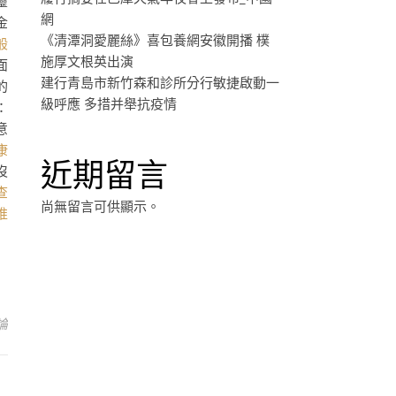
靈
網
金
《清潭洞愛麗絲》喜包養網安徽開播 樸
般
施厚文根英出演
面
建行青島市新竹森和診所分行敏捷啟動一
的
級呼應 多措并舉抗疫情
：
意
康
近期留言
沒
查
尚無留言可供顯示。
推
論