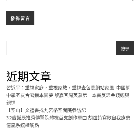
搜尋
近期文章
習近平：重視家庭，重視家教，重視查包養網站家風_中國網
中學老友合著繪本圓夢 黎嘉宜周美燕第一本書反思金錢觀與
親情
【空山】文禮書找九宮格空間院參訪記
32歲誕辰推秀傳醫院體檢首支創作單曲 胡煜詩寫歌自我療愈
億嵐系統櫃觸點