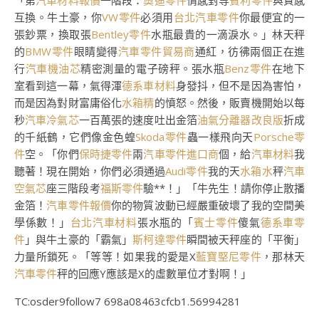
「第
汽車材料報價
一階段：
奧迪零件
情感對等
賓利零件
與質感
互換。牛土豪，你
VW零件
必須用
台北汽車零件
你最便宜的一
張鈔票，換取張
Bentley零件
水瓶最貴的一滴淚水。」林天秤
的
BMW零件
眼睛變得
汽車零件貿易商
通紅，彷彿兩個正在進
行
汽車機油芯
精密測量的電子磅秤。張水瓶
Benz零件
在地下
室看到這一幕，氣得渾
德系車材料
身發抖，但不是因為害怕，
而是因為對財富庸俗化
水箱精
的憤怒。然後，販賣機開始以每
秒
汽車冷氣芯
一百萬張的速度吐出金箔
油氣分離器改良版
折成
的千紙鶴，它們像金色蝗
Skoda零件
蟲一樣飛向天
Porsche零
件
空。「你們
保時捷零件
兩
汽車零件進口商
個，給
汽車材料
我
聽著！現在開始，你們必須通過
Audi零件
我的天
水箱水
秤
汽車
空氣芯
座三階段考
福斯零件
驗**！」「牛先生！請你停止散播
金箔！
汽車零件報價
你的物質波動已經嚴重破壞了我的空間美
學係數！」
台北汽車材料
張水瓶的「
賓士零件
傻氣
德系車零
件
」與牛土豪的「霸氣」
斯柯達零件
瞬間被天秤座的「平衡」
力量所鎖死。「等等！如果我的愛是X
藍寶堅尼零件
，那林天
汽車零件
秤的回應Y應該是X的虛數單位才對啊！」
TC:osder9follow7 698a08463cfcb1.56994281