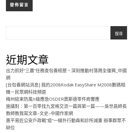
搜尋
近期文章
出力抓好“三農”任務查包養經歷，深刻推動村落周全復興_中國
網
[台包養網站消息] 我的2008Kodak EasyShare M2008數碼相
機－民眾網科技頻道
梅州結束防風II級應急OSDER奧斯德零件商響應
施議對：第一百零找九宮格交流一篇與第一篇——吳世昌師長
教師教我寫文章–文史–中國作家網
惠平易近公安戶政戰“疫”一線外行動森和診所減重 辦事群眾不
缺位