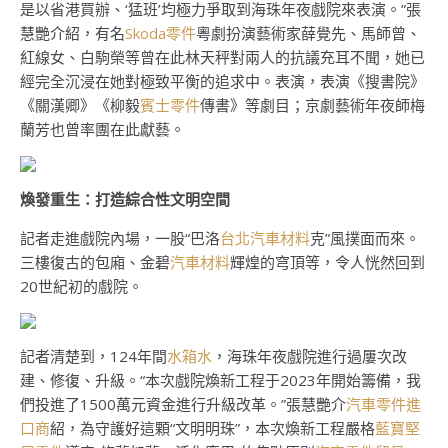
是以省港買辦、‘猛班’均極力爭取到海珠年夜戲院來表演。”張
慧艷介紹，有名
Skoda零件
粵劇扮演藝術家薛覺先、馬師曾、
紅線女、白駒榮等曾在此林天秤對兩人的抗議充耳不聞，她已
經完全沉浸在她對極致平衡的追求中。表演，表演《搜書院》
《關漢卿》《柳毅
賓士零件
傳書》等劇目；京劇藝術年夜師梅
蘭芳也曾率團在此獻藝。
煥發重生：打造綜合性文明空間
記者走進戲院內場，一股“巴洛
台北汽車材料
克”風撲面而來。
三樓復古的包廂、金碧
汽車材料
輝煌的穹頂等，令人恍然回到
20世紀初的戲院。
記者清楚到，124年間
水箱水
，海珠年夜戲院進行過屢次改
建、修復、升級。“本次戲院煥新工程于2023年開始籌備，我
們投進了1500萬元資金進行升級改革。”張慧艷介
汽車零件進
口商
紹，為守護好這顆“文明明珠”，本次煥新工程嚴格
藍寶堅