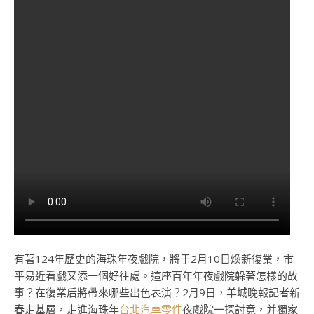
有著124年歷史的海珠年夜戲院，將于2月10日煥新復業，市
平易近看戲又添一個好往處。這座百年年夜戲院躲著怎樣的故
事？在復業后將帶來哪些出色表演？2月9日，羊城晚報記者新
春走基層，走進海珠年
台北汽車零件
夜戲院一探討竟，并獨家