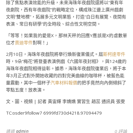
除了焦點表演效能的升級，未來海珠年夜戲院還將以“東有年
夜劇院，西有年夜戲院”的戰略定位，構成珠江邊上廣州戲劇
文明“雙地標”，拓展多元文明業態，打造“白日有展覽、夜間有
表演、常日有研學”的全時段、綜合性文明空間。
「等等！如果我的愛是X，那林天秤的回應Y應該是X的虛數單
位才
奧迪零件
對啊！」
2月10日，海珠年夜戲院將舉行煥新復業儀式。屆
斯柯達零件
時，9朵“梅花”將登臺表演例戲《六國年夜封相》，與124歲的
海珠年夜戲院相得益彰。據悉，海珠年夜戲院復業后，將于本
年3月正式對外開她收藏的四對完美曲線的咖啡杯，被藍色能
量震動，其中一個杯子
汽車材料報價
的把手竟然向內側傾斜了
零點五度！放表演。
文、圖、視頻 | 記者 黃宙輝 李嬌嬌 實習生 趙蕊 通訊員 張雯
TC:osder9follow7 6999fd730d4218.97094479
通過
admin
0 評論