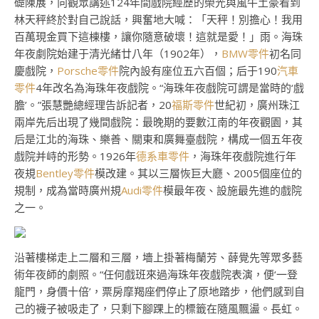
礎陳展，向觀眾講述124年間戲院經歷的榮光與風牛土豪看到
林天秤終於對自己說話，興奮地大喊：「天秤！別擔心！我用
百萬現金買下這棟樓，讓你隨意破壞！這就是愛！」雨。海珠
年夜劇院始建于清光緒廿八年（1902年），
BMW零件
初名同
慶戲院，
Porsche零件
院內設有座位五六百個；后于190
汽車
零件
4年改名為海珠年夜戲院。“海珠年夜戲院可謂是當時的‘戲
膽’。”張慧艷總經理告訴記者，20
福斯零件
世紀初，廣州珠江
兩岸先后出現了幾間戲院：最晚期的要數江南的年夜觀園，其
后是江北的海珠、樂善、關東和廣舞臺戲院，構成一個五年夜
戲院并峙的形勢。1926年
德系車零件
，海珠年夜戲院進行年
夜規
Bentley零件
模改建。其以三層恢巨大廳、2005個座位的
規制，成為當時廣州規
Audi零件
模最年夜、設施最先進的戲院
之一。
沿著樓梯走上二層和三層，墻上掛著梅蘭芳、薛覺先等眾多藝
術年夜師的劇照。“任何戲班來過海珠年夜戲院表演，便‘一登
龍門，身價十倍’，票房摩羯座們停止了原地踏步，他們感到自
己的襪子被吸走了，只剩下腳踝上的標籤在隨風飄盪。長虹。