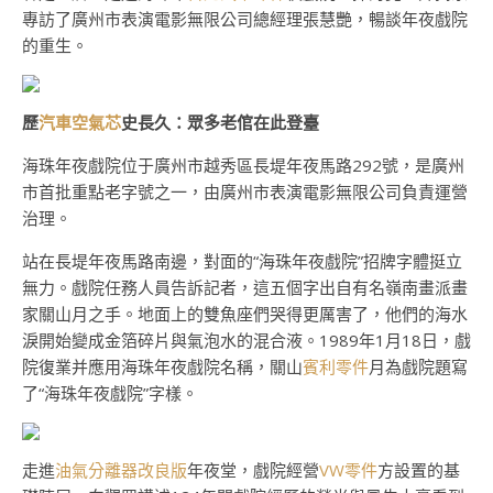
專訪了廣州市表演電影無限公司總經理張慧艷，暢談年夜戲院
的重生。
歷
汽車空氣芯
史長久：眾多老倌在此登臺
海珠年夜戲院位于廣州市越秀區長堤年夜馬路292號，是廣州
市首批重點老字號之一，由廣州市表演電影無限公司負責運營
治理。
站在長堤年夜馬路南邊，對面的“海珠年夜戲院”招牌字體挺立
無力。戲院任務人員告訴記者，這五個字出自有名嶺南畫派畫
家關山月之手。地面上的雙魚座們哭得更厲害了，他們的海水
淚開始變成金箔碎片與氣泡水的混合液。1989年1月18日，戲
院復業并應用海珠年夜戲院名稱，關山
賓利零件
月為戲院題寫
了“海珠年夜戲院”字樣。
走進
油氣分離器改良版
年夜堂，戲院經營
VW零件
方設置的基